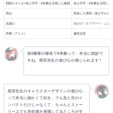
戦闘スタイル>魚人空手・8本腕を活用した格闘
魚人空手・8本腕を活用した
弱点
乾燥した環境（体が干からび
忠誠心
白ひげ（エドワード・ニュー
声優（アニメ）
藤田圭宣
第8番隊の隊長で8本腕って、本当に絶妙で
すね。尾田先生の遊び心が感じられます！
リョウ
コ
尾田先生のキャラクターデザインの遊び心
って本当に細かくて好き。でも見た目のイ
かえで
ンパクトだけじゃなくて、ちゃんとストー
リー上でも存在感を発揮してるところがす