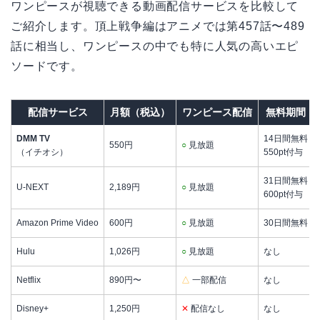
ワンピースが視聴できる動画配信サービスを比較して
ご紹介します。頂上戦争編はアニメでは第457話〜489
話に相当し、ワンピースの中でも特に人気の高いエピ
ソードです。
配信サービス
月額（税込）
ワンピース配信
無料期間
DMM TV
14日間無料
550円
○
見放題
（イチオシ）
550pt付与
31日間無料
U-NEXT
2,189円
○
見放題
600pt付与
Amazon Prime Video
600円
○
見放題
30日間無料
Hulu
1,026円
○
見放題
なし
Netflix
890円〜
△
一部配信
なし
Disney+
1,250円
✕
配信なし
なし