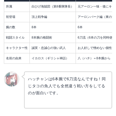
所属
白ひげ海賊団（第8番隊隊長）
元アーロン一味・後にキャ
初登場
頂上戦争編
アーロンパーク編（東の海
腕の数
8本
6本
戦闘スタイル
8本腕の格闘術
6刀流（6本の刀を同時使用
キャラクター性
誠実・忠誠心の強い武人
お人好しで憎めない個性派
名前の由来
イカロス（ギリシャ神話）
八（ハチ）＝8本腕から
ハッチャンは6本腕で6刀流なんですね！同
じタコの魚人でも全然違う戦い方をしてる
リョウ
コ
のが面白いです。