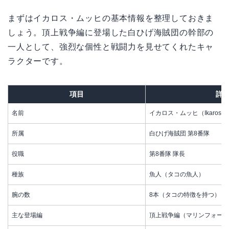
まずはイカロス・ムッヒの基本情報を整理しておきま
しょう。頂上戦争編に登場した白ひげ海賊団の幹部の
一人として、強烈な個性と戦闘力を見せてくれたキャ
ラクターです。
項目
詳
名前
イカロス・ムッヒ（Ikaros M
所属
白ひげ海賊団 第8番隊
役職
第8番隊 隊長
種族
魚人（タコの魚人）
腕の数
8本（タコの特徴を持つ）
主な登場編
頂上戦争編（マリンフォード