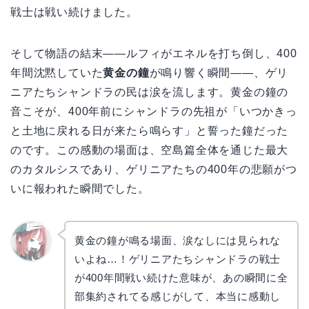
戦士は戦い続けました。
そして物語の結末——ルフィがエネルを打ち倒し、400
年間沈黙していた
黄金の鐘
が鳴り響く瞬間——、ゲリ
ニアたちシャンドラの民は涙を流します。黄金の鐘の
音こそが、400年前にシャンドラの先祖が「いつかきっ
と土地に戻れる日が来たら鳴らす」と誓った鐘だった
のです。この感動の場面は、空島篇全体を通じた最大
のカタルシスであり、ゲリニアたちの400年の悲願がつ
いに報われた瞬間でした。
黄金の鐘が鳴る場面、涙なしには見られな
いよね…！ゲリニアたちシャンドラの戦士
リョウ
コ
が400年間戦い続けた意味が、あの瞬間に全
部集約されてる感じがして、本当に感動し