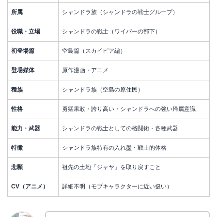
所属
シャンドラ族（シャンドラの戦士グループ）
役職・立場
シャンドラの戦士（ワイパーの部下）
初登場篇
空島篇（スカイピア編）
登場媒体
原作漫画・アニメ
種族
シャンドラ族（空島の原住民）
性格
勇猛果敢・誇り高い・シャンドラへの強い帰属意識
能力・武器
シャンドラの戦士としての格闘術・各種武器
特徴
シャンドラ族特有の入れ墨・戦士的体格
悲願
祖先の土地「ジャヤ」を取り戻すこと
CV（アニメ）
詳細不明（モブキャラクターに近い扱い）