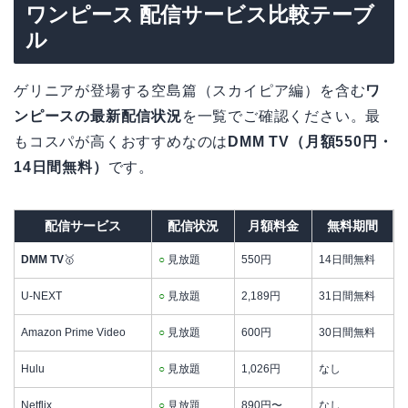
ワンピース 配信サービス比較テーブ
ル
ゲリニアが登場する空島篇（スカイピア編）を含む
ワ
ンピースの最新配信状況
を一覧でご確認ください。最
もコスパが高くおすすめなのは
DMM TV（月額550円・
14日間無料）
です。
配信サービス
配信状況
月額料金
無料期間
DMM TV
🥇
○
見放題
550円
14日間無料
U-NEXT
○
見放題
2,189円
31日間無料
Amazon Prime Video
○
見放題
600円
30日間無料
Hulu
○
見放題
1,026円
なし
Netflix
○
見放題
890円〜
なし