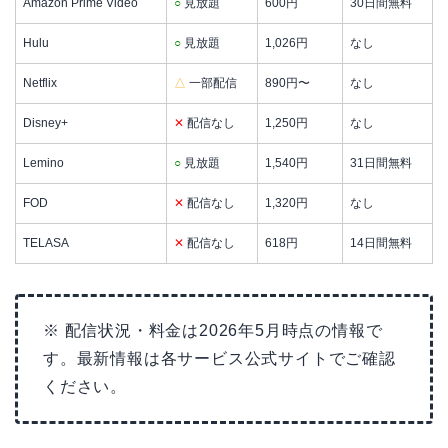
Amazon Prime Video
○
見放題
600円
30日間無料
Hulu
○
見放題
1,026円
なし
Netflix
△
一部配信
890円〜
なし
Disney+
✕
配信なし
1,250円
なし
Lemino
○
見放題
1,540円
31日間無料
FOD
✕
配信なし
1,320円
なし
TELASA
✕
配信なし
618円
14日間無料
※ 配信状況・料金は2026年5月時点の情報で
す。最新情報は各サービス公式サイトでご確認
ください。