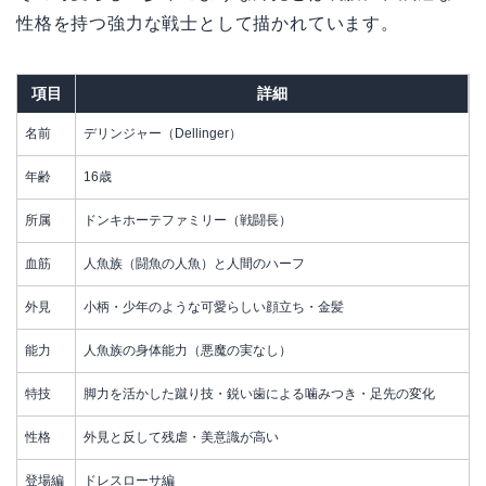
性格を持つ強力な戦士として描かれています。
項目
詳細
名前
デリンジャー（Dellinger）
年齢
16歳
所属
ドンキホーテファミリー（戦闘長）
血筋
人魚族（闘魚の人魚）と人間のハーフ
外見
小柄・少年のような可愛らしい顔立ち・金髪
能力
人魚族の身体能力（悪魔の実なし）
特技
脚力を活かした蹴り技・鋭い歯による噛みつき・足先の変化
性格
外見と反して残虐・美意識が高い
登場編
ドレスローサ編