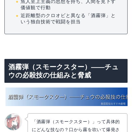
魚人至上主義の思想を持ち、人間を見下す
価値観で行動
近距離型のクロオビと異なる「酒霧弾」と
いう独自技術で戦闘を担当
酒霧弾（スモークスター）——チュ
ウの必殺技の仕組みと脅威
「酒霧弾（スモークスター）」って具体的
にどんな技なの？口から霧を吹いて爆発さ