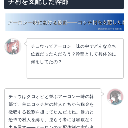
チ村を支配した幹部
チュウってアーロン一味の中でどんな立ち
位置だったんだろう？幹部として具体的に
リョウ
コ
何をしてたの？
チュウはクロオビと並ぶアーロン一味の幹
部で、主にコッチ村の村人たちから税金を
かえで
徴収する役割を担ってたんだよね。暴力と
恐怖で村人を縛り、逆らう者には容赦なく
力を示す——アーロンの支配体制の実行者