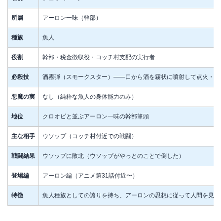
所属
アーロン一味（幹部）
種族
魚人
役割
幹部・税金徴収役・コッチ村支配の実行者
必殺技
酒霧弾（スモークスター）——口から酒を霧状に噴射して点火・爆
悪魔の実
なし（純粋な魚人の身体能力のみ）
地位
クロオビと並ぶアーロン一味の幹部筆頭
主な相手
ウソップ（コッチ村付近での戦闘）
戦闘結果
ウソップに敗北（ウソップがやっとのことで倒した）
登場編
アーロン編（アニメ第31話付近〜）
特徴
魚人種族としての誇りを持ち、アーロンの思想に従って人間を見下