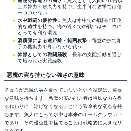
基礎身体能力の高さ
：魚人として人間の10倍以
上の膂力・耐久力を持つ。生半可な攻撃では傷
一つつかない
水中戦闘の優位性
：魚人は水中での戦闘に圧倒
的な適性を持つ。海の近くでの戦いはチュウに
とって有利な環境
酒霧弾による遠距離・範囲攻撃
：得意の技で相
手の機動力を奪いながら戦う
幹部としての戦闘経験
：長年の支配活動を通じ
て培われた実戦経験
悪魔の実を持たない強さの意味
チュウが悪魔の実を食べていないという設定は、重要
な意味を持ちます。悪魔の実の能力者は特殊な力を得
る代わりに「泳げなくなる」という致命的な弱点を持
ちます。魚人にとって水中は本来のホームグラウンド
であり、その優位性を捨てることは戦略的に大きなリ
スクです。