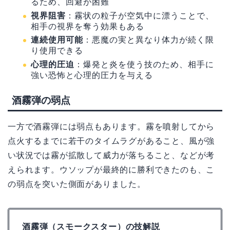
るため、回避が困難
視界阻害
：霧状の粒子が空気中に漂うことで、
相手の視界を奪う効果もある
連続使用可能
：悪魔の実と異なり体力が続く限
り使用できる
心理的圧迫
：爆発と炎を使う技のため、相手に
強い恐怖と心理的圧力を与える
酒霧弾の弱点
一方で酒霧弾には弱点もあります。霧を噴射してから
点火するまでに若干のタイムラグがあること、風が強
い状況では霧が拡散して威力が落ちること、などが考
えられます。ウソップが最終的に勝利できたのも、こ
の弱点を突いた側面がありました。
酒霧弾（スモークスター）の技解説