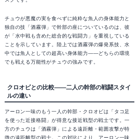
チュウが悪魔の実を食べずに純粋な魚人の身体能力と
独自の技「酒霧弾」で幹部の座についているのは、彼
が「水中戦も含めた総合的な戦闘力」を重視している
ことを示しています。陸上では酒霧弾の爆発系技、水
中では魚人としての超高い身体能力——どちらの環境
でも戦える万能性がチュウの強みです。
クロオビとの比較——二人の幹部の戦闘スタイ
ルの違い
アーロン一味のもう一人の幹部・クロオビは「タコ足
を使った近接格闘」が得意な接近戦型の戦士です。一
方のチュウは「酒霧弾」による遠距離・範囲攻撃が特
徴の遠距離型の戦士。この対比により、アーロン一味