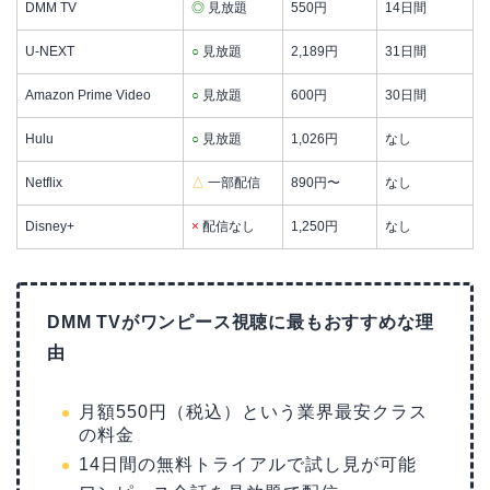
DMM TV
◎
見放題
550円
14日間
U-NEXT
○
見放題
2,189円
31日間
Amazon Prime Video
○
見放題
600円
30日間
Hulu
○
見放題
1,026円
なし
Netflix
△
一部配信
890円〜
なし
Disney+
×
配信なし
1,250円
なし
DMM TVがワンピース視聴に最もおすすめな理
由
月額550円（税込）という業界最安クラス
の料金
14日間の無料トライアルで試し見が可能