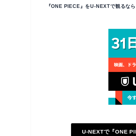
『ONE PIECE』をU-NEXTで観る
U-NEXTで『ONE 