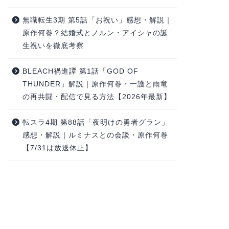
無職転生3期 第5話「お祝い」感想・解説｜
原作何巻？結婚式とノルン・アイシャの誕
生祝いを徹底考察
BLEACH禍進譚 第1話「GOD OF
THUNDER」解説｜原作何巻・一護と雨竜
の再共闘・配信で見る方法【2026年最新】
転スラ4期 第88話「夜明けの勇者グラン」
感想・解説｜ルミナスとの会談・原作何巻
【7/31は放送休止】