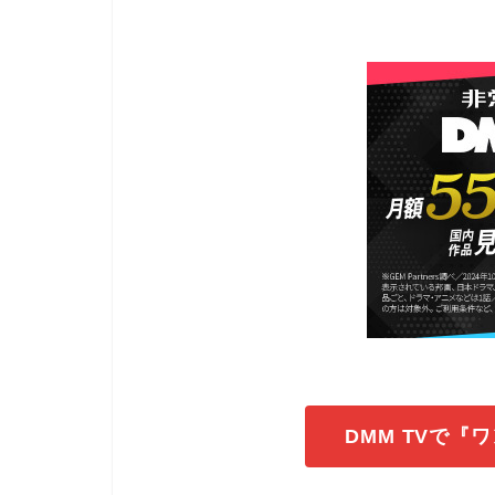
DMM TVで『