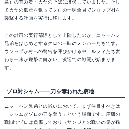
島）の有力者・カヤのそばに潜伏していました。そし
てカヤの遺産を狙ってクロの一味全員でシロップ村を
襲撃する計画を実行に移します。
この計画の実行部隊として上陸したのが、ニャーバン
兄弟をはじめとするクロの一味のメンバーたちです。
ウソップが村への警告を呼びかける中、ルフィたち麦
わら一味が迎撃に向かい、浜辺での戦闘が始まりま
す。
ゾロ対シャム——刀を奪われた窮地
ニャーバン兄弟との戦いにおいて、まず注目すべきは
「シャムがゾロの刀を奪う」という場面です。序盤の
戦闘でゾロは負傷しており（サンジとの戦いの傷が残