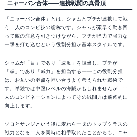
ニャーバン合体——連携戦闘の真骨頂
「ニャーバン合体」とは、シャムとブチが連携して戦
う二人のコンビ技の総称です。シャムが素早く動き回
って敵の注意を引きつけながら、ブチが怪力で強力な
一撃を打ち込むという役割分担が基本スタイルです。
シャムが「目」であり「速度」を担当し、ブチが
「拳」であり「威力」を担当する——この役割分担
は、お互いの弱点を補い合うよく考えられた戦術で
す。単独では中堅レベルの海賊かもしれませんが、二
人のコンビネーションによってその戦闘力は飛躍的に
向上します。
ゾロとサンジという後に麦わら一味のトップクラスの
戦力となる二人を同時に相手取れたことからも、ニャ