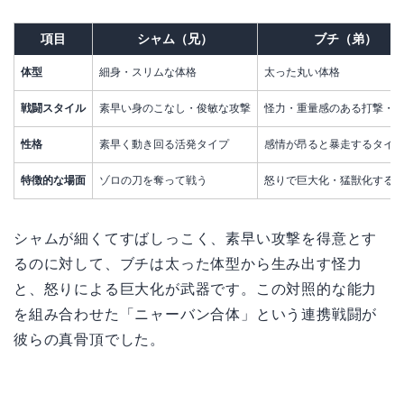
項目
シャム（兄）
ブチ（弟）
体型
細身・スリムな体格
太った丸い体格
戦闘スタイル
素早い身のこなし・俊敏な攻撃
怪力・重量感のある打撃・
性格
素早く動き回る活発タイプ
感情が昂ると暴走するタイ
特徴的な場面
ゾロの刀を奪って戦う
怒りで巨大化・猛獣化する
シャムが細くてすばしっこく、素早い攻撃を得意とす
るのに対して、ブチは太った体型から生み出す怪力
と、怒りによる巨大化が武器です。この対照的な能力
を組み合わせた「ニャーバン合体」という連携戦闘が
彼らの真骨頂でした。