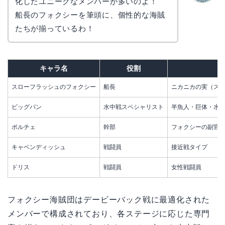
化したユニークなメンバーが多いのよ！
かえで
船長のフォクシーを筆頭に、個性的な海賊
たちが揃っているわ！
キャラ名
役割
スローフラッシュのフォクシー
船長
ニカニカの実（スロ
ビッグパン
水中戦スペシャリスト
半魚人・巨体・水
ポルチェ
幹部
フォクシーの副官
キャベンディッシュ
戦闘員
接近戦タイプ
ドリス
戦闘員
女性戦闘員
フォクシー海賊団はデービーバック戦に最適化された
メンバーで構成されており、各ステージに応じた専門