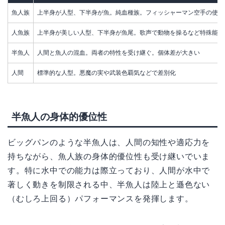
魚人族
上半身が人型、下半身が魚。純血種族。フィッシャーマン空手の使い
人魚族
上半身が美しい人型、下半身が魚尾。歌声で動物を操るなど特殊能力
半魚人
人間と魚人の混血。両者の特性を受け継ぐ。個体差が大きい
人間
標準的な人型。悪魔の実や武装色覇気などで差別化
半魚人の身体的優位性
ビッグパンのような半魚人は、人間の知性や適応力を
持ちながら、魚人族の身体的優位性も受け継いでいま
す。特に水中での能力は際立っており、人間が水中で
著しく動きを制限される中、半魚人は陸上と遜色ない
（むしろ上回る）パフォーマンスを発揮します。