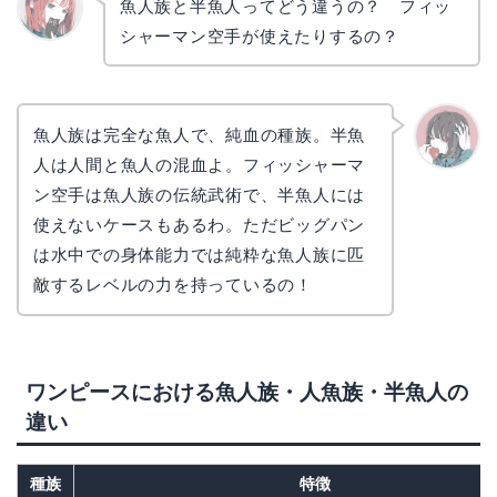
魚人族と半魚人ってどう違うの？ フィッ
シャーマン空手が使えたりするの？
リョウ
コ
魚人族は完全な魚人で、純血の種族。半魚
人は人間と魚人の混血よ。フィッシャーマ
かえで
ン空手は魚人族の伝統武術で、半魚人には
使えないケースもあるわ。ただビッグパン
は水中での身体能力では純粋な魚人族に匹
敵するレベルの力を持っているの！
ワンピースにおける魚人族・人魚族・半魚人の
違い
種族
特徴