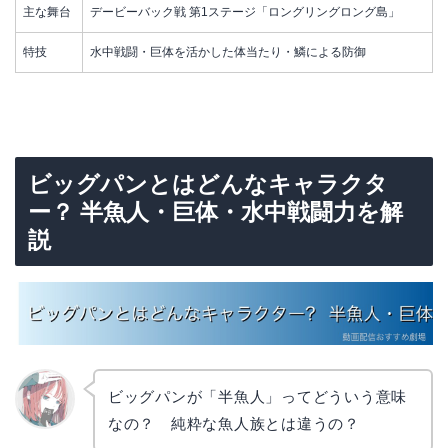
主な舞台
デービーバック戦 第1ステージ「ロングリングロング島」
特技
水中戦闘・巨体を活かした体当たり・鱗による防御
ビッグパンとはどんなキャラクタ
ー？ 半魚人・巨体・水中戦闘力を解
説
ビッグパンが「半魚人」ってどういう意味
なの？ 純粋な魚人族とは違うの？
リョウ