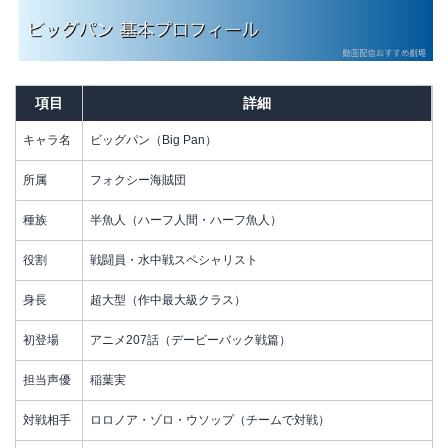
項目
詳細
キャラ名
ビッグパン（Big Pan）
所属
フォクシー海賊団
種族
半魚人（ハーフ人間・ハーフ魚人）
役割
戦闘員・水中戦スペシャリスト
身長
超大型（作中最大級クラス）
初登場
アニメ207話（デービーバック戦篇）
担当声優
稲葉実
対戦相手
ロロノア・ゾロ・ウソップ（チームで対戦）