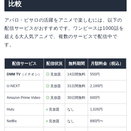
比較
アバロ・ピサロの活躍をアニメで楽しむには、以下の
配信サービスがおすすめです。ワンピースは1000話を
超える大人気アニメで、複数のサービスで配信中で
す。
配信サービス
配信状況
無料期間
月額料金（税込）
DMM TV
（イチオシ）
◎
見放題
14日間無料
550円
U-NEXT
◎
見放題
31日間無料
2,189円
Amazon Prime Video
◎
見放題
30日間無料
600円
Hulu
○
見放題
なし
1,026円
Netflix
○
見放題
なし
890円〜