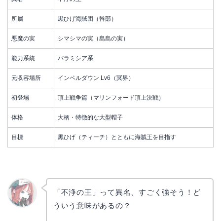
所属
黒ひげ海賊団（幹部）
悪魔の実
シマシマの実（島島の実）
能力系統
パラミシア系
元収容場所
インペルダウン Lv6（冥界）
初登場
頂上戦争篇（マリンフォード頂上決戦）
体格
大柄・特徴的な大型帽子
目標
黒ひげ（ティーチ）とともに海賊王を目指す
「不浄の王」って異名、すごく強そう！ど
ういう意味があるの？
リョウ
コ