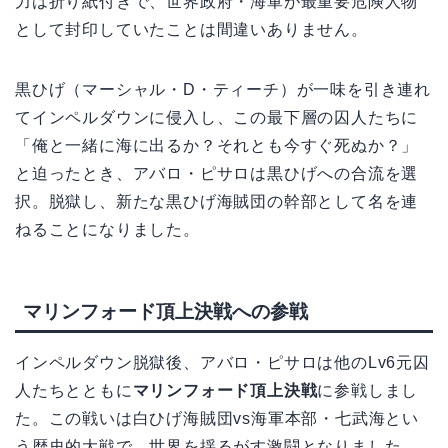
力は折り紙付きで、世界政府・海軍が最重要危険人物
として封印していたことは間違いありません。
黒ひげ（マーシャル・D・ティーチ）が一味を引き連れ
てインペルダウンに侵入し、この最下層の囚人たちに
「俺と一緒に海に出るか？それとも今すぐ死ぬか？」
と迫ったとき、アバロ・ピサロは黒ひげへの合流を選
択。脱獄し、新たな黒ひげ海賊団の幹部として名を連
ねることになりました。
マリンフォード頂上決戦への参戦
インペルダウン脱獄後、アバロ・ピサロは他のLv6元囚
人たちとともに
マリンフォード頂上決戦
に参戦しまし
た。この戦いは白ひげ海賊団vs海軍本部・七武海とい
う歴史的大戦で、世界を揺るがす激闘となりました。