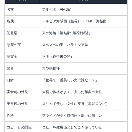
名前
アルビダ（Alvida）
所属
アルビダ海賊団（船長）→ バギー海賊団
初登場
東の海編（第1話〜第2話付近）
悪魔の実
スベスベの実（パラミシア系）
懸賞金
不明（作中未公開）
武器
大型鉄棍棒
口癖
「世界で一番美しい女は誰だ！？」
実食前の外見
大柄で体格がよく、太った印象の女性
実食後の外見
スリムで美しい女性に変身（黒髪ロング）
性格
プライドが高く自信家・部下に厳しい
コビーとの関係
コビーを雑用係としてこき使っていた