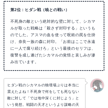
第2位：ヒダン戦（暁との戦い）
不死身の敵という絶対的な壁に対して、シカマ
ルが取った戦略は「殺さず封印する」というも
のでした。アスマの血を使って呪術の罠を仕掛
け、奈良一族の森に封印。「お前はここで永遠
に一人で腐り続けろ」という最後のセリフは、
復讐を成し遂げたシカマルの覚悟と哀しみが滲
み出ています。
ヒダン戦のシカマルの独壇場ぶりは本当に
震えたよね！不死身で何をしても死なない
かえで
敵に対して「では地中深くに封じよう」と
いう発想。戦闘の天才というより謀略の天