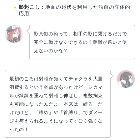
影起こし
：地面の起伏を利用した独自の立体的
応用
影真似の術って、相手の影に繋げるだけで
完全に動けなくできるの？距離が遠いと使
リョウ
コ
えないのかな？
最初のころは射程が短くてチャクラを大量
消費するという弱点があったけど、シカマ
かえで
ルが鍛錬を重ねて射程も伸ばし、複数拘束
も可能になったんだよ。本来は「縛る」だ
けだけど、「締め」や「首縛り」でダメー
ジも与えられるようになってすごく強くな
ったの！