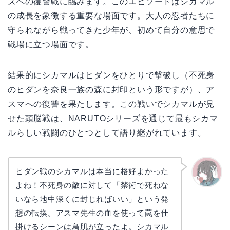
ズへの復讐戦に臨みます。このエピソードはシカマル
の成長を象徴する重要な場面です。大人の忍者たちに
守られながら戦ってきた少年が、初めて自分の意思で
戦場に立つ場面です。
結果的にシカマルはヒダンをひとりで撃破し（不死身
のヒダンを奈良一族の森に封印という形ですが）、ア
スマへの復讐を果たします。この戦いでシカマルが見
せた頭脳戦は、NARUTOシリーズを通じて最もシカマ
ルらしい戦闘のひとつとして語り継がれています。
ヒダン戦のシカマルは本当に格好よかった
よね！不死身の敵に対して「禁術で死ねな
かえで
いなら地中深くに封じればいい」という発
想の転換。アスマ先生の血を使って罠を仕
掛けるシーンは鳥肌が立ったよ。シカマル