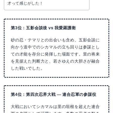
才って感じがした！
第3位：五影会談後 vs 我愛羅護衛
砂の忍・テマリとの出会いも含め、五影会談に
向かう道中でのシカマルの立ち回りは参謀とし
ての才能を存分に発揮した場面です。里の将来
を見据えた判断力と、若さゆえの大胆さが融合
した戦いでした。
第4位：第四次忍界大戦 — 連合忍軍の参謀役
大戦においてシカマルは里の垣根を超えた連合