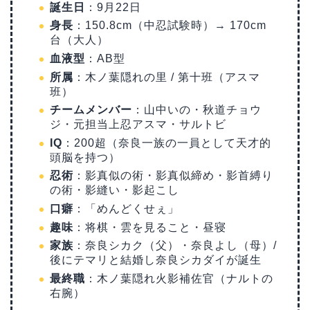
誕生日
：9月22日
身長
：150.8cm（中忍試験時）→ 170cm
台（大人）
血液型
：AB型
所属
：木ノ葉隠れの里 / 第十班（アスマ
班）
チームメンバー
：山中いの・秋道チョウ
ジ・元担当上忍アスマ・サルトビ
IQ
：200超（奈良一族の一員として天才的
頭脳を持つ）
忍術
：影真似の術・影真似締め・影首縛り
の術・影縫い・影起こし
口癖
：「めんどくせぇ」
趣味
：将棋・雲を見ること・昼寝
家族
：奈良シカク（父）・奈良よし（母）/
後にテマリと結婚し奈良シカダイが誕生
最終職
：木ノ葉隠れ火影補佐官（ナルトの
右腕）