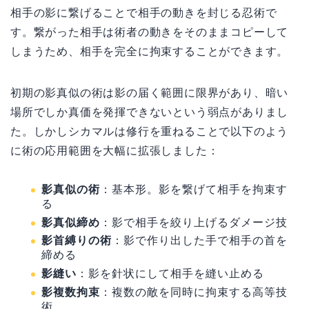
相手の影に繋げることで相手の動きを封じる忍術で
す。繋がった相手は術者の動きをそのままコピーして
しまうため、相手を完全に拘束することができます。
初期の影真似の術は影の届く範囲に限界があり、暗い
場所でしか真価を発揮できないという弱点がありまし
た。しかしシカマルは修行を重ねることで以下のよう
に術の応用範囲を大幅に拡張しました：
影真似の術
：基本形。影を繋げて相手を拘束す
る
影真似締め
：影で相手を絞り上げるダメージ技
影首縛りの術
：影で作り出した手で相手の首を
締める
影縫い
：影を針状にして相手を縫い止める
影複数拘束
：複数の敵を同時に拘束する高等技
術