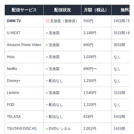
配信サービス
配信状況
月額（税込）
無料期
DMM TV
◎
見放題（最推奨）
550円
14日間 / 55
U-NEXT
○
見放題
2,189円
31日間 / 60
Amazon Prime Video
○
見放題
600円
30日間
Hulu
○
見放題
1,026円
なし
Netflix
○
見放題
890円〜
なし
Disney+
×
配信なし
1,250円
なし
Lemino
○
見放題
1,540円
31日間
FOD
×
配信なし
1,320円
なし
TELASA
×
配信なし
618円
14日間
TSUTAYA DISCAS
○
DVDレンタル
2,052円
14日間