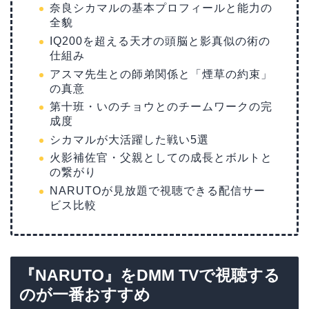
奈良シカマルの基本プロフィールと能力の
全貌
IQ200を超える天才の頭脳と影真似の術の
仕組み
アスマ先生との師弟関係と「煙草の約束」
の真意
第十班・いのチョウとのチームワークの完
成度
シカマルが大活躍した戦い5選
火影補佐官・父親としての成長とボルトと
の繋がり
NARUTOが見放題で視聴できる配信サー
ビス比較
『NARUTO』をDMM TVで視聴する
のが一番おすすめ