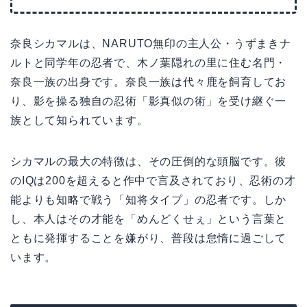
奈良シカマルは、NARUTO無印の主人公・うずまきナ
ルトと同学年の忍者で、木ノ葉隠れの里に住む名門・
奈良一族の出身です。奈良一族は代々鹿を飼育してお
り、影を操る独自の忍術「影真似の術」を受け継ぐ一
族として知られています。
シカマルの最大の特徴は、その圧倒的な頭脳です。彼
のIQは200を超えると作中で言及されており、忍術の才
能よりも知略で戦う「知将タイプ」の忍者です。しか
し、本人はその才能を「めんどくせぇ」という言葉と
ともに発揮することを嫌がり、普段は怠惰に過ごして
います。