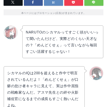
本ページにはプロモーション(広告)が含まれています。
NARUTOのシカマルってすごく頭がいいっ
て聞いたんだけど、実際どのくらい天才な
リョウ
コ
の？「めんどくせぇ」って言いながら毎回
すごい活躍するじゃない！
シカマルのIQは200を超えると作中で明言
されているんだよ！「めんどくせぇ」が口
かえで
癖の怠け者キャラに見えて、実は作中屈指
の戦略家なんだ。アスマ先生との絆や火影
補佐官になるまでの成長もすごく熱いんだ
よね。