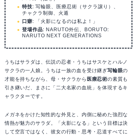
特技
: 写輪眼、医療忍術（サクラ譲り）、
チャクラ制御、火遁
口癖
: 「火影になるのは私よ！」
登場作品
: NARUTO外伝、BORUTO:
NARUTO NEXT GENERATIONS
うちはサラダは、伝説の忍者・うちはサスケとハルノ
サクラの一人娘。うちは一族の血を受け継ぎ
写輪眼
の
才能を持ちながら、母・サクラから
医療忍術
の素質も
引き継いだ、まさに「二大名家の血統」を体現するキ
ャラクターです。
メガネをかけた知性的な外見と、内側に秘めた強烈な
情熱が魅力のサラダ。「火影になる」という目標は決
して空言ではなく、彼女の行動・思考・忍道すべてに