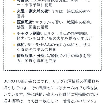
ー・未来予測に使用
火遁・豪火球の術
: うちは一族伝統の術を
習得
医療忍術
: サクラから習い、戦闘中の応急
処置・回復に活用
チャクラ制御
: 母サクラ直伝の精密制御。
怪力パンチは木ノ葉の大地を揺るがすほど
体術
: サクラ仕込みの強力な体術と、サス
ケ直伝のステルス技術
情報収集・分析
: 写輪眼で相手の動きを読
み、的確な戦術を立案
BORUTO編が進むにつれ、サラダは写輪眼の開眼数を
増やしていき、その戦闘センスはチーム内でも群を抜
いています。特に感情が高ぶった瞬間に写輪眼の力が
増す描写は、うちは一族らしい「感情と力のリンク」