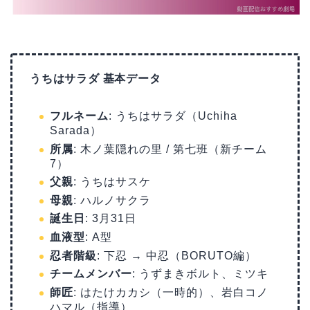
うちはサラダ 基本データ
フルネーム
: うちはサラダ（Uchiha
Sarada）
所属
: 木ノ葉隠れの里 / 第七班（新チーム
7）
父親
: うちはサスケ
母親
: ハルノサクラ
誕生日
: 3月31日
血液型
: A型
忍者階級
: 下忍 → 中忍（BORUTO編）
チームメンバー
: うずまきボルト、ミツキ
師匠
: はたけカカシ（一時的）、岩白コノ
ハマル（指導）