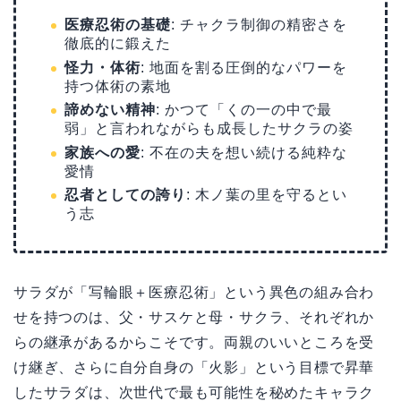
医療忍術の基礎
: チャクラ制御の精密さを
徹底的に鍛えた
怪力・体術
: 地面を割る圧倒的なパワーを
持つ体術の素地
諦めない精神
: かつて「くの一の中で最
弱」と言われながらも成長したサクラの姿
家族への愛
: 不在の夫を想い続ける純粋な
愛情
忍者としての誇り
: 木ノ葉の里を守るとい
う志
サラダが「写輪眼＋医療忍術」という異色の組み合わ
せを持つのは、父・サスケと母・サクラ、それぞれか
らの継承があるからこそです。両親のいいところを受
け継ぎ、さらに自分自身の「火影」という目標で昇華
したサラダは、次世代で最も可能性を秘めたキャラク