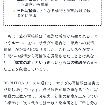
守る決意から成長
三巴写輪眼
: さらなる修行と実戦経験で段
階的に開眼
うちは一族の写輪眼は「強烈な感情から生まれる」と
いうルールに従い、サラダの場合は「家族への愛情・
葛藤」が起爆剤になりました。これはサスケが友人・
仲間への感情から写輪眼を覚醒させたこととは異な
り、
「家族の絆」という新しいうちはの物語
が始まっ
たことを象徴しています。
BORUTOシリーズを通じて、サラダの写輪眼は確実に
成長し続けています。任務経験が積み重なるごとに写
輪眼の巴数が増え、分析力・幻術の精度が上がってい
く様子は、次世代うちは一族の継承者として申し分な