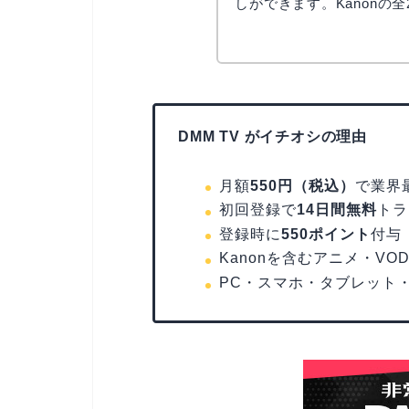
しができます。Kanonの
DMM TV がイチオシの理由
月額
550円（税込）
で業界
初回登録で
14日間無料
トラ
登録時に
550ポイント
付与
Kanonを含むアニメ・VO
PC・スマホ・タブレット