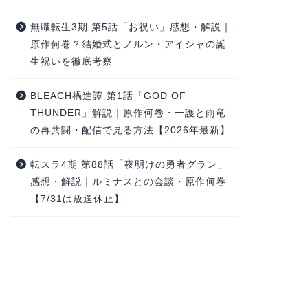
無職転生3期 第5話「お祝い」感想・解説｜
原作何巻？結婚式とノルン・アイシャの誕
生祝いを徹底考察
BLEACH禍進譚 第1話「GOD OF
THUNDER」解説｜原作何巻・一護と雨竜
の再共闘・配信で見る方法【2026年最新】
転スラ4期 第88話「夜明けの勇者グラン」
感想・解説｜ルミナスとの会談・原作何巻
【7/31は放送休止】