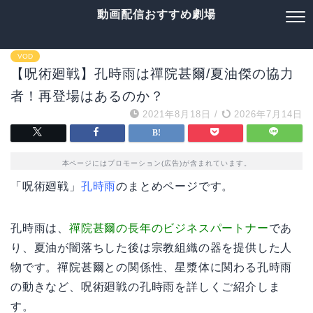
動画配信おすすめ劇場
VOD
【呪術廻戦】孔時雨は禪院甚爾/夏油傑の協力
者！再登場はあるのか？
2021年8月18日
/
2026年7月14日
本ページにはプロモーション(広告)が含まれています。
「呪術廻戦」
孔時雨
のまとめページです。
孔時雨は、
禪院甚爾の長年のビジネスパートナー
であ
り、夏油が闇落ちした後は宗教組織の器を提供した人
物です。禪院甚爾との関係性、星漿体に関わる孔時雨
の動きなど、呪術廻戦の孔時雨を詳しくご紹介しま
す。