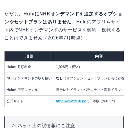
ただし、
HuluにNHKオンデマンドを追加するオプショ
ンやセットプランはありません
。Huluのアプリやサイ
ト内でNHKオンデマンドのサービスを契約・視聴する
ことはできません（2026年7月時点）。
項目
内容
Huluの月額料金
1,026円（税込）
NHKオンデマンドの取り扱い
なし
（オプション・セットプランともに存在し
Huluの得意ジャンル
日テレ系ドラマ・バラエティ・海外ドラマ・ア
公式サイト
https://www.hulu.jp/
（日本版はhulu.jp）
⚠️ ネット上の誤情報にご注意