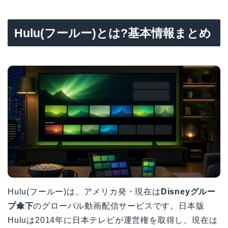
Hulu(フールー)とは?基本情報まとめ
Hulu(フールー)は、アメリカ発・現在は
Disneyグルー
プ傘下
のグローバル動画配信サービスです。日本版
Huluは2014年に日本テレビが運営権を取得し、現在は