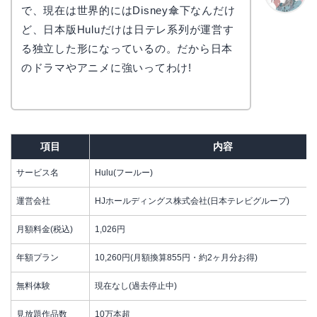
で、現在は世界的にはDisney傘下なんだけ
かえで
ど、日本版Huluだけは日テレ系列が運営す
る独立した形になっているの。だから日本
のドラマやアニメに強いってわけ!
項目
内容
サービス名
Hulu(フールー)
運営会社
HJホールディングス株式会社(日本テレビグループ)
月額料金(税込)
1,026円
年額プラン
10,260円(月額換算855円・約2ヶ月分お得)
無料体験
現在なし(過去停止中)
見放題作品数
10万本超