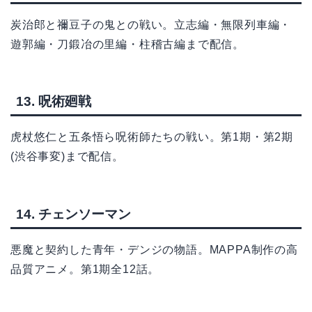
炭治郎と禰豆子の鬼との戦い。立志編・無限列車編・
遊郭編・刀鍛冶の里編・柱稽古編まで配信。
13. 呪術廻戦
虎杖悠仁と五条悟ら呪術師たちの戦い。第1期・第2期
(渋谷事変)まで配信。
14. チェンソーマン
悪魔と契約した青年・デンジの物語。MAPPA制作の高
品質アニメ。第1期全12話。