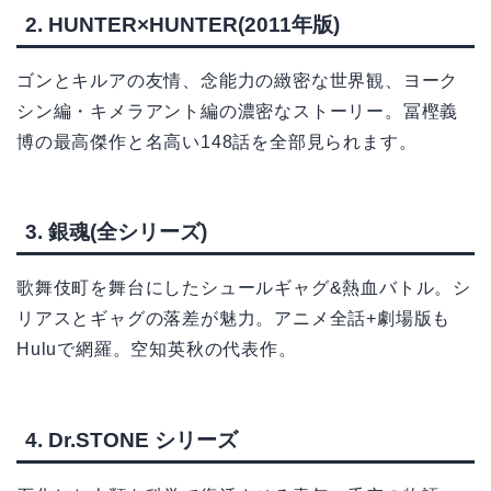
2. HUNTER×HUNTER(2011年版)
ゴンとキルアの友情、念能力の緻密な世界観、ヨーク
シン編・キメラアント編の濃密なストーリー。冨樫義
博の最高傑作と名高い148話を全部見られます。
3. 銀魂(全シリーズ)
歌舞伎町を舞台にしたシュールギャグ&熱血バトル。シ
リアスとギャグの落差が魅力。アニメ全話+劇場版も
Huluで網羅。空知英秋の代表作。
4. Dr.STONE シリーズ