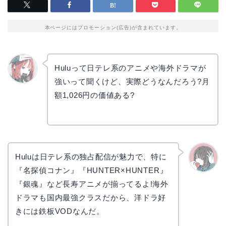
本ページにはプロモーション(広告)が含まれています。
Huluって日テレ系のアニメや海外ドラマが
強いって聞くけど、実際どうなんだろう?月
リョウ
コ
額1,026円の価値ある?
Huluは日テレ系の独占配信が魅力で、特に
『名探偵コナン』『HUNTER×HUNTER』
かえで
『銀魂』など長寿アニメが揃ってるよ!海外
ドラマも国内最強クラスだから、洋ドラ好
きには鉄板VODなんだ。