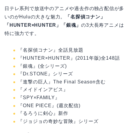
日テレ系列で放送中のアニメや過去作の独占配信が多
いのがHuluの大きな魅力。
「名探偵コナン」
「HUNTER×HUNTER」「銀魂」
の3大長寿アニメは
特に強力です。
『名探偵コナン』全話見放題
『HUNTER×HUNTER』(2011年版)全148話
『銀魂』(全シリーズ)
『Dr.STONE』シリーズ
『進撃の巨人』The Final Season含む
『メイドインアビス』
『SPY×FAMILY』
『ONE PIECE』(週次配信)
『るろうに剣心』新作
『ジョジョの奇妙な冒険』シリーズ