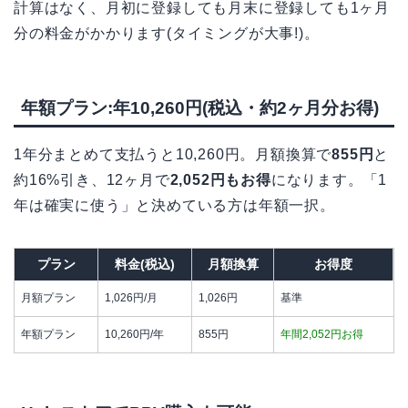
計算はなく、月初に登録しても月末に登録しても1ヶ月
分の料金がかかります(タイミングが大事!)。
年額プラン:年10,260円(税込・約2ヶ月分お得)
1年分まとめて支払うと10,260円。月額換算で
855円
と
約16%引き、12ヶ月で
2,052円もお得
になります。「1
年は確実に使う」と決めている方は年額一択。
プラン
料金(税込)
月額換算
お得度
月額プラン
1,026円/月
1,026円
基準
年額プラン
10,260円/年
855円
年間2,052円お得