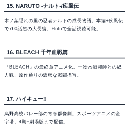
15. NARUTO -ナルト-/疾風伝
木ノ葉隠れの里の忍者ナルトの成長物語。本編+疾風伝
で700話超の大長編、Huluで全話視聴可能。
16. BLEACH 千年血戦篇
『BLEACH』の最終章アニメ化。一護vs滅却師との総
力戦、原作通りの濃密な戦闘描写。
17. ハイキュー!!
烏野高校バレー部の青春群像劇。スポーツアニメの金
字塔、4期+劇場版まで配信。