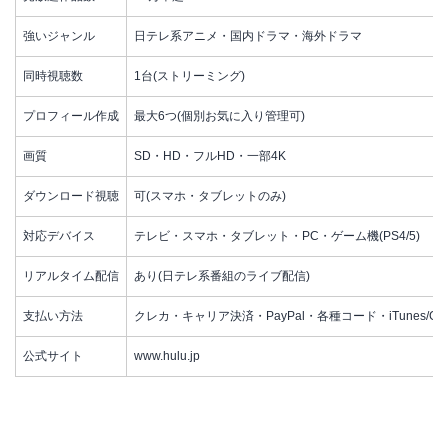
強いジャンル
日テレ系アニメ・国内ドラマ・海外ドラマ
同時視聴数
1台(ストリーミング)
プロフィール作成
最大6つ(個別お気に入り管理可)
画質
SD・HD・フルHD・一部4K
ダウンロード視聴
可(スマホ・タブレットのみ)
対応デバイス
テレビ・スマホ・タブレット・PC・ゲーム機(PS4/5)
リアルタイム配信
あり(日テレ系番組のライブ配信)
支払い方法
クレカ・キャリア決済・PayPal・各種コード・iTunes/Googl
公式サイト
www.hulu.jp