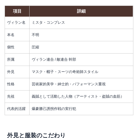
項目
詳細
ヴィラン名
ミスタ・コンプレス
本名
不明
個性
圧縮
所属
ヴィラン連合 / 敵連合 幹部
外見
マスク・帽子・スーツの奇術師スタイル
性格
芸術家的美学・紳士的・パフォーマンス重視
先祖
義賊として活動した人物（アーティスト・盗賊の血筋）
代表的活躍
爆豪勝己誘拐作戦の実行犯
外見と服装のこだわり