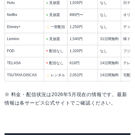
Hulu
○
見放題
1,026円
なし
日テレ
Netflix
○
見放題
890円〜
なし
オリジ
Disney+
△
一部配信
1,250円
なし
ディズ
Lemino
○
見放題
1,540円
31日間無料
韓ドラ
FOD
×
配信なし
1,320円
なし
フジテ
TELASA
×
配信なし
618円
14日間無料
テレ朝
TSUTAYA DISCAS
△
レンタル
2,052円
14日間無料
宅配D
※ 料金・配信状況は2026年5月現在の情報です。最新
情報は各サービス公式サイトでご確認ください。