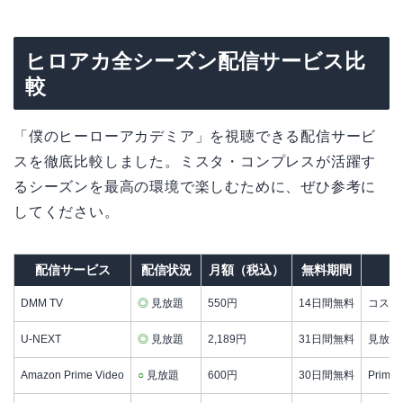
ヒロアカ全シーズン配信サービス比
較
「僕のヒーローアカデミア」を視聴できる配信サービ
スを徹底比較しました。ミスタ・コンプレスが活躍す
るシーズンを最高の環境で楽しむために、ぜひ参考に
してください。
配信サービス
配信状況
月額（税込）
無料期間
DMM TV
◎
見放題
550円
14日間無料
コスパ
U-NEXT
◎
見放題
2,189円
31日間無料
見放題
Amazon Prime Video
○
見放題
600円
30日間無料
Prim