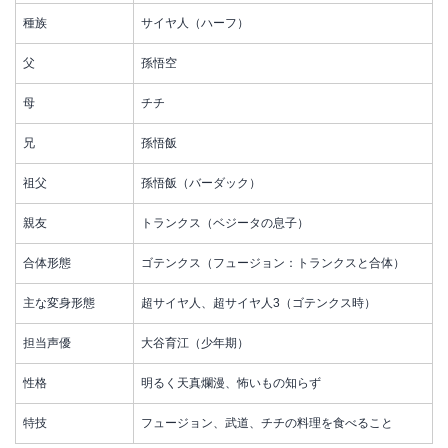
種族
サイヤ人（ハーフ）
父
孫悟空
母
チチ
兄
孫悟飯
祖父
孫悟飯（バーダック）
親友
トランクス（ベジータの息子）
合体形態
ゴテンクス（フュージョン：トランクスと合体）
主な変身形態
超サイヤ人、超サイヤ人3（ゴテンクス時）
担当声優
大谷育江（少年期）
性格
明るく天真爛漫、怖いもの知らず
特技
フュージョン、武道、チチの料理を食べること