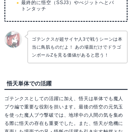
最終的に悟空（SSJ3）やべジットへとバ
トンタッチ
ゴテンクスが超サイヤ人3で戦うシーンは本
当に鳥肌ものだよ！ あの場面だけでドラゴ
リョウ
コ
ンボールZを見る価値があると思う！
悟天単体での活躍
ゴテンクスとしての活躍に加え、悟天は単体でも魔人
ブウ編で重要な役割を担います。最後の悟空の元気玉
を使った魔人ブウ撃破では、地球中の人間の気を集め
る際に悟天の存在も重要でした。また、悟天が危機に
直面した場面での兄・悟飯の活躍を引き出す触媒とな