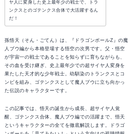
ヤ人に変身した史上最年少の戦士で、トラ
ンクスとのゴテンクス合体で大活躍するん
だ！
孫悟天（そん・ごてん）は、『ドラゴンボールZ』の魔
人ブウ編から本格登場する悟空の次男です。父・悟空
が宇宙一の戦士であることを知らずに育ちながらも、
その血を受け継ぎ、史上最年少での超サイヤ人変身を
果たした天才的な少年戦士。幼馴染のトランクスとコ
ンビを組み、ゴテンクスとして魔人ブウに立ち向かっ
た伝説のキャラクターです。
この記事では、悟天の誕生から成長、超サイヤ人覚
醒、ゴテンクス合体、魔人ブウ編での活躍まで、悟天
というキャラクターの全てを徹底解説します。ドラゴ
ンボールを「見てみたい！」という方向けの視聴情報