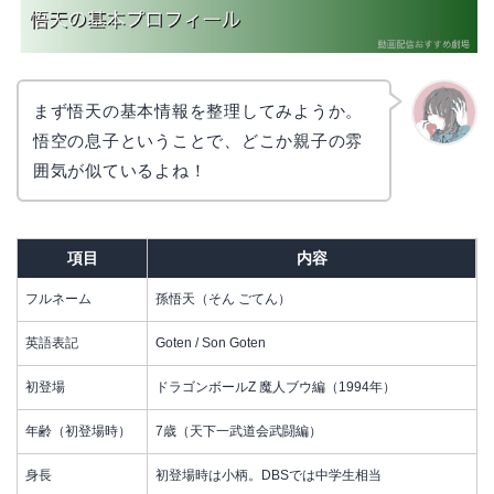
まず悟天の基本情報を整理してみようか。
悟空の息子ということで、どこか親子の雰
かえで
囲気が似ているよね！
項目
内容
フルネーム
孫悟天（そん ごてん）
英語表記
Goten / Son Goten
初登場
ドラゴンボールZ 魔人ブウ編（1994年）
年齢（初登場時）
7歳（天下一武道会武闘編）
身長
初登場時は小柄。DBSでは中学生相当