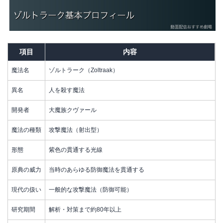
項目
内容
魔法名
ゾルトラーク（Zoltraak）
異名
人を殺す魔法
開発者
大魔族クヴァール
魔法の種類
攻撃魔法（射出型）
形態
紫色の貫通する光線
原典の威力
当時のあらゆる防御魔法を貫通する
現代の扱い
一般的な攻撃魔法（防御可能）
研究期間
解析・対策まで約80年以上