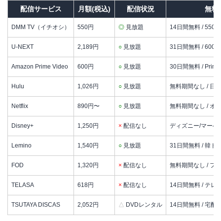
配信サービス
月額(税込)
配信状況
無料
DMM TV（イチオシ）
550円
◎
見放題
14日間無料 / 550p
U-NEXT
2,189円
○
見放題
31日間無料 / 600p
Amazon Prime Video
600円
○
見放題
30日間無料 / Pri
Hulu
1,026円
○
見放題
無料期間なし / 日
Netflix
890円〜
○
見放題
無料期間なし / 
Disney+
1,250円
×
配信なし
ディズニー/マーベ
Lemino
1,540円
○
見放題
31日間無料 / 韓
FOD
1,320円
×
配信なし
無料期間なし / フ
TELASA
618円
×
配信なし
14日間無料 / テレ
TSUTAYA DISCAS
2,052円
△
DVDレンタル
14日間無料 / 宅配D