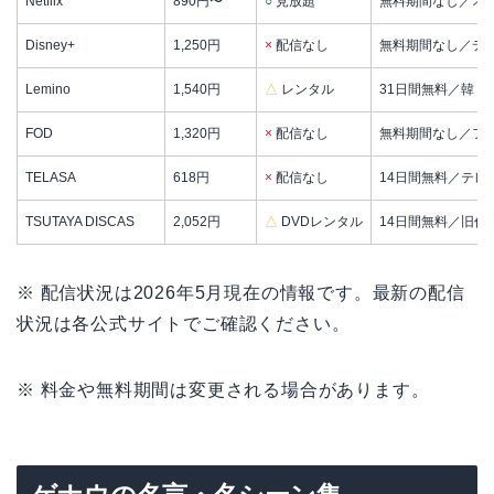
Netflix
890円〜
○
見放題
無料期間なし／オ
Disney+
1,250円
×
配信なし
無料期間なし／デ
Lemino
1,540円
△
レンタル
31日間無料／韓ド
FOD
1,320円
×
配信なし
無料期間なし／フ
TELASA
618円
×
配信なし
14日間無料／テレ
TSUTAYA DISCAS
2,052円
△
DVDレンタル
14日間無料／旧作
※ 配信状況は2026年5月現在の情報です。最新の配信
状況は各公式サイトでご確認ください。
※ 料金や無料期間は変更される場合があります。