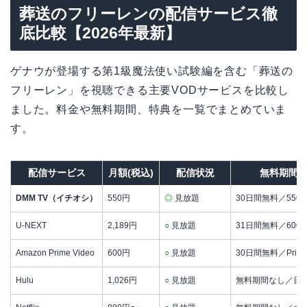
葬送のフリーレンの配信サービス徹
底比較【2026年最新】
ゲナウが登場する第1級魔法使い試験編を含む「葬送の
フリーレン」を視聴できる主要VODサービスを比較し
ました。料金や無料期間、特典を一覧でまとめていま
す。
配信サービス
月額(税込)
配信状況
無料期間
DMM TV（イチオシ）
550円
◎
見放題
30日間無料／550p
U-NEXT
2,189円
○
見放題
31日間無料／600p
Amazon Prime Video
600円
○
見放題
30日間無料／Prim
Hulu
1,026円
○
見放題
無料期間なし／日