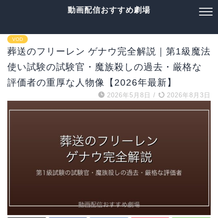
動画配信おすすめ劇場
VOD
葬送のフリーレン ゲナウ完全解説｜第1級魔法
使い試験の試験官・魔族殺しの過去・厳格な
評価者の重厚な人物像【2026年最新】
2026年5月8日
/
2026年8月3日