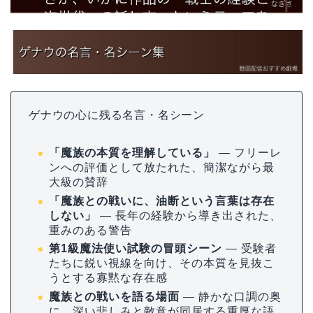
ゲナウの心に残る名言・名シーン
「魔族の本質を理解している」
— フリーレ
ンへの評価として放たれた、簡潔ながら最
大級の賛辞
「魔族との戦いに、油断という言葉は存在
しない」
— 長年の経験から導き出された、
重みのある警告
第1級魔法使い試験の冒頭シーン
— 受験者
たちに鋭い視線を向け、その本質を見抜こ
うとする寡黙な存在感
魔族との戦いを語る場面
— 静かな口調の奥
に、深い悲しみと敵意が同居する重厚な語