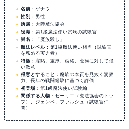
名前
：ゲナウ
性別
：男性
所属
：大陸魔法協会
役職
：第1級魔法使い試験の試験官
異名
：「魔族殺し」
魔法レベル
：第1級魔法使い相当（試験官
を務める実力者）
特徴
：寡黙、重厚、厳格、魔族に対して強
い敵意
得意とすること
：魔族の本質を見抜く洞察
力、長年の戦闘経験に基づく評価
初登場
：第1級魔法使い試験編
関係する人物
：ゼーリエ（魔法協会のトッ
プ）、ジェンベ、ファルシュ（試験官仲
間）