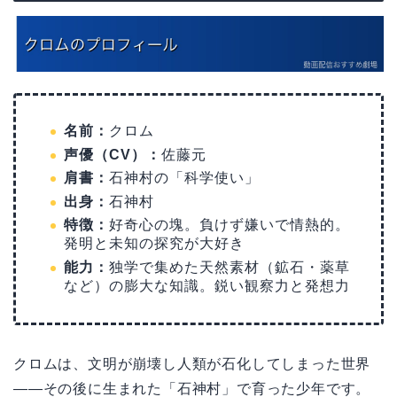
名前：
クロム
声優（CV）：
佐藤元
肩書：
石神村の「科学使い」
出身：
石神村
特徴：
好奇心の塊。負けず嫌いで情熱的。
発明と未知の探究が大好き
能力：
独学で集めた天然素材（鉱石・薬草
など）の膨大な知識。鋭い観察力と発想力
クロムは、文明が崩壊し人類が石化してしまった世界
——その後に生まれた「石神村」で育った少年です。