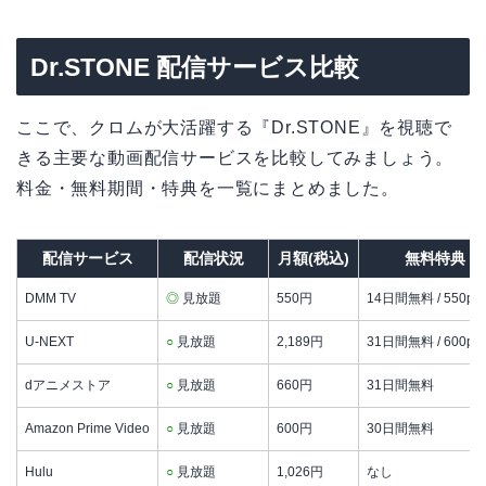
Dr.STONE 配信サービス比較
ここで、クロムが大活躍する『Dr.STONE』を視聴で
きる主要な動画配信サービスを比較してみましょう。
料金・無料期間・特典を一覧にまとめました。
配信サービス
配信状況
月額(税込)
無料特典
DMM TV
◎
見放題
550円
14日間無料 / 550p
U-NEXT
○
見放題
2,189円
31日間無料 / 600p
dアニメストア
○
見放題
660円
31日間無料
Amazon Prime Video
○
見放題
600円
30日間無料
Hulu
○
見放題
1,026円
なし