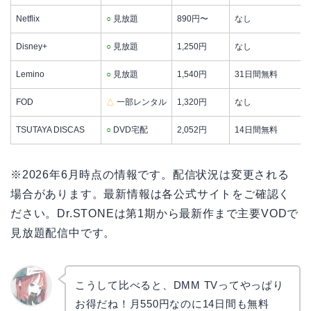
Netflix
○
見放題
890円〜
なし
Disney+
○
見放題
1,250円
なし
Lemino
○
見放題
1,540円
31日間無料
FOD
△
一部レンタル
1,320円
なし
TSUTAYA DISCAS
○
DVD宅配
2,052円
14日間無料
※2026年6月時点の情報です。配信状況は変更される
場合があります。最新情報は各公式サイトをご確認く
ださい。Dr.STONEは第1期から最新作まで主要VODで
見放題配信中です。
こうして比べると、DMM TVってやっぱり
お得だね！月550円なのに14日間も無料