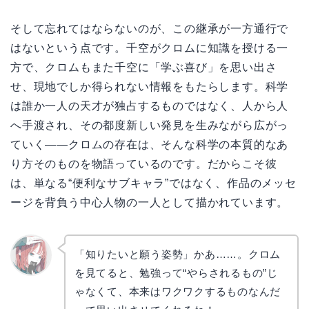
そして忘れてはならないのが、この継承が一方通行で
はないという点です。千空がクロムに知識を授ける一
方で、クロムもまた千空に「学ぶ喜び」を思い出さ
せ、現地でしか得られない情報をもたらします。科学
は誰か一人の天才が独占するものではなく、人から人
へ手渡され、その都度新しい発見を生みながら広がっ
ていく——クロムの存在は、そんな科学の本質的なあ
り方そのものを物語っているのです。だからこそ彼
は、単なる“便利なサブキャラ”ではなく、作品のメッセ
ージを背負う中心人物の一人として描かれています。
「知りたいと願う姿勢」かあ……。クロム
を見てると、勉強って“やらされるもの”じ
リョウ
コ
ゃなくて、本来はワクワクするものなんだ