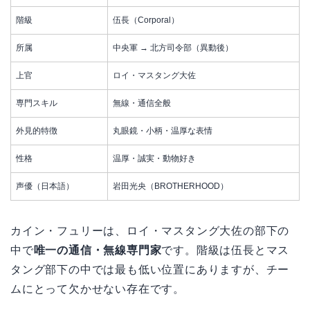
階級
伍長（Corporal）
所属
中央軍 → 北方司令部（異動後）
上官
ロイ・マスタング大佐
専門スキル
無線・通信全般
外見的特徴
丸眼鏡・小柄・温厚な表情
性格
温厚・誠実・動物好き
声優（日本語）
岩田光央（BROTHERHOOD）
カイン・フュリーは、ロイ・マスタング大佐の部下の
中で
唯一の通信・無線専門家
です。階級は伍長とマス
タング部下の中では最も低い位置にありますが、チー
ムにとって欠かせない存在です。