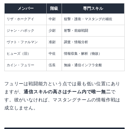
メンバー
階級
専門スキル
リザ・ホークアイ
中尉
狙撃・護衛・マスタングの補佐
ジャン・ハボック
少尉
射撃・前線戦闘
ヴァト・ファルマン
准尉
調査・情報分析
ヒューズ（旧）
中佐
情報収集・解析（物故）
カイン・フュリー
伍長
無線・通信インフラ全般
フュリーは戦闘能力という点では最も低い位置にあり
ますが、
通信スキルの高さはチーム内で唯一無二
で
す。彼がいなければ、マスタングチームの情報作戦は
成立しません。