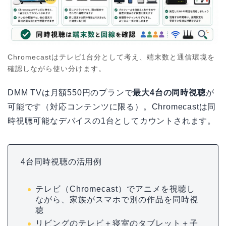
Chromecastはテレビ1台分として考え、端末数と通信環境を
確認しながら使い分けます。
DMM TVは月額550円のプランで
最大4台の同時視聴
が
可能です（対応コンテンツに限る）。Chromecastは同
時視聴可能なデバイスの1台としてカウントされます。
4台同時視聴の活用例
テレビ（Chromecast）でアニメを視聴し
ながら、家族がスマホで別の作品を同時視
聴
リビングのテレビ＋寝室のタブレット＋子