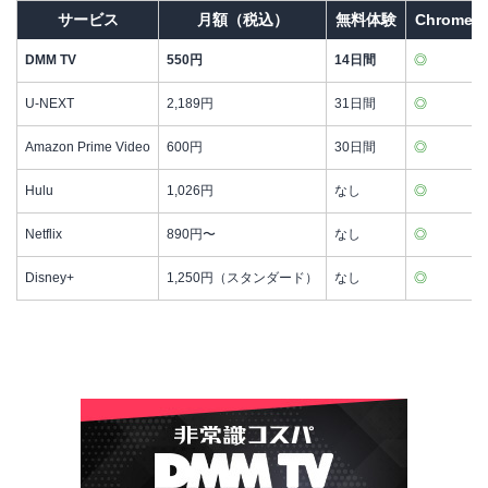
サービス
月額（税込）
無料体験
Chromec
DMM TV
550円
14日間
◎
U-NEXT
2,189円
31日間
◎
Amazon Prime Video
600円
30日間
◎
Hulu
1,026円
なし
◎
Netflix
890円〜
なし
◎
Disney+
1,250円（スタンダード）
なし
◎