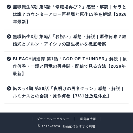
無職転生3期 第6話「修羅場再び？」感想・解説｜サラと
は誰？カウンターアロー再登場と原作13巻を解説【2026
年最新】
無職転生3期 第5話「お祝い」感想・解説｜原作何巻？結
婚式とノルン・アイシャの誕生祝いを徹底考察
BLEACH禍進譚 第1話「GOD OF THUNDER」解説｜原
作何巻・一護と雨竜の再共闘・配信で見る方法【2026年
最新】
転スラ4期 第88話「夜明けの勇者グラン」感想・解説｜
ルミナスとの会談・原作何巻【7/31は放送休止】
プライバシーポリシー
運営者情報
2020–2026 動画配信おすすめ劇場