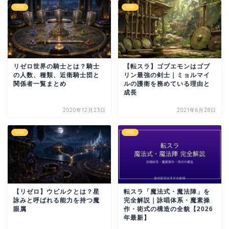
VOD
VOD
リゼロ世界の騎士とは？騎士
【転スラ】ゴブエモンはゴブ
の人数、種類、近衛騎士団と
リン最強の剣士｜ミョルマイ
関係者一覧まとめ
ルの護衛を務めている理由と
成長
2020年12月23日
2021年6月28日
VOD
VOD
【リゼロ】ウビルクとは？星
転スラ「魔法式・魔法陣」を
詠みと呼ばれる能力を持つ魔
完全解説｜詠唱体系・魔素操
眼属
作・術式の構造の全貌【2026
年最新】