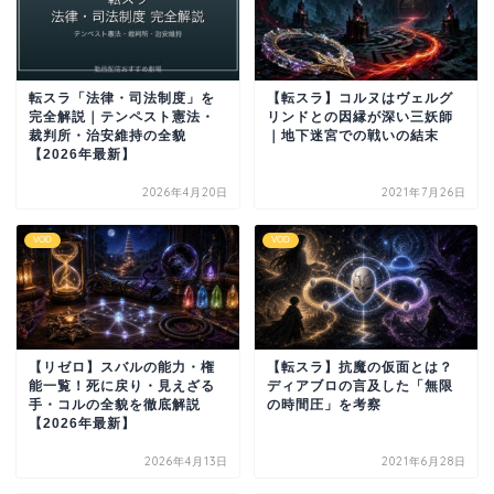
転スラ「法律・司法制度」を
【転スラ】コルヌはヴェルグ
完全解説｜テンペスト憲法・
リンドとの因縁が深い三妖師
裁判所・治安維持の全貌
｜地下迷宮での戦いの結末
【2026年最新】
2026年4月20日
2021年7月26日
VOD
VOD
【リゼロ】スバルの能力・権
【転スラ】抗魔の仮面とは？
能一覧！死に戻り・見えざる
ディアブロの言及した「無限
手・コルの全貌を徹底解説
の時間圧」を考察
【2026年最新】
2026年4月13日
2021年6月28日