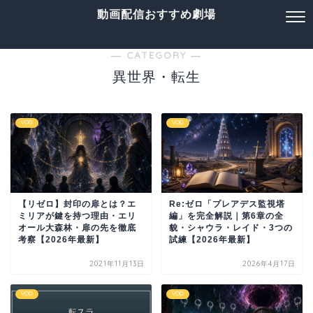
動画配信おすすめ劇場
― CATEGORY ―
異世界・転生
VOD
VOD
【リゼロ】封印の扉とは？エ
Re:ゼロ「プレアデス監視塔
ミリアが鍵を持つ理由・エリ
編」を完全解説｜第6章の全
オール大森林・扉の先を徹底
貌・シャウラ・レイド・3つの
考察【2026年最新】
試練【2026年最新】
2021年11月13日
2026年4月17日
VOD
VOD