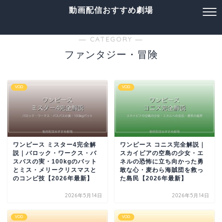
動画配信おすすめ劇場
― CATEGORY ―
ファンタジー・冒険
VOD
VOD
ワンピース ミスター4完全解
ワンピース コニス完全解説｜
説｜バロック・ワークス・バ
スカイピアの空島の少女・エ
スバスの実・100kgのバット
ネルの恐怖に立ち向かった勇
とミス・メリークリスマスと
敢な心・麦わら海賊団を救っ
のコンビ技【2026年最新】
た島民【2026年最新】
2026年5月14日
2026年5月14日
VOD
VOD