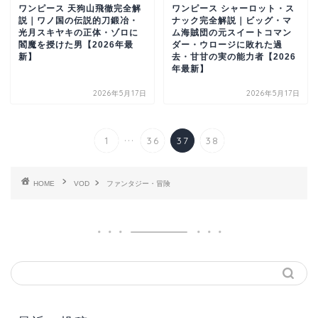
ワンピース 天狗山飛徹完全解
ワンピース シャーロット・ス
説｜ワノ国の伝説的刀鍛冶・
ナック完全解説｜ビッグ・マ
光月スキヤキの正体・ゾロに
ム海賊団の元スイートコマン
閻魔を授けた男【2026年最
ダー・ウロージに敗れた過
新】
去・甘甘の実の能力者【2026
年最新】
2026年5月17日
2026年5月17日
...
1
36
37
38
HOME
VOD
ファンタジー・冒険