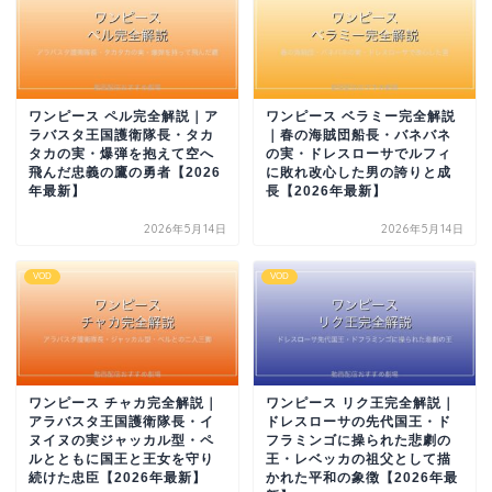
ワンピース ペル完全解説｜ア
ワンピース ベラミー完全解説
ラバスタ王国護衛隊長・タカ
｜春の海賊団船長・バネバネ
タカの実・爆弾を抱えて空へ
の実・ドレスローサでルフィ
飛んだ忠義の鷹の勇者【2026
に敗れ改心した男の誇りと成
年最新】
長【2026年最新】
2026年5月14日
2026年5月14日
VOD
VOD
ワンピース チャカ完全解説｜
ワンピース リク王完全解説｜
アラバスタ王国護衛隊長・イ
ドレスローサの先代国王・ド
ヌイヌの実ジャッカル型・ペ
フラミンゴに操られた悲劇の
ルとともに国王と王女を守り
王・レベッカの祖父として描
続けた忠臣【2026年最新】
かれた平和の象徴【2026年最