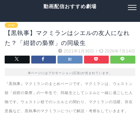
動画配信おすすめ劇場
VOD
【黒執事】マクミランはシエルの友人になれ
た？「紺碧の梟寮」の同級生
2021年1月30日
/
2026年7月14日
本ページにはプロモーション(広告)が含まれています。
『黒執事』マクミランのまとめページです。マクミランは、ウェストン
校「紺碧の梟寮」の一年生で、同級生としてシエルと一緒に過ごした人
物です。ウェストン校でのシエルとの関わり、マクミランの活躍、存在
意義など、黒執事のマクミランについて解説・考察をしていきます。