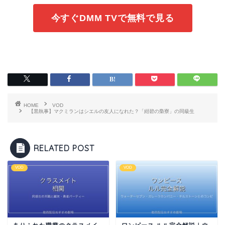
今すぐDMM TVで無料で見る
HOME
VOD
【黒執事】マクミランはシエルの友人になれた？「紺碧の梟寮」の同級生
RELATED POST
VOD
VOD