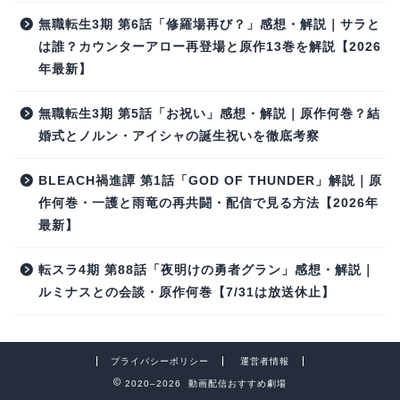
無職転生3期 第6話「修羅場再び？」感想・解説｜サラと
は誰？カウンターアロー再登場と原作13巻を解説【2026
年最新】
無職転生3期 第5話「お祝い」感想・解説｜原作何巻？結
婚式とノルン・アイシャの誕生祝いを徹底考察
BLEACH禍進譚 第1話「GOD OF THUNDER」解説｜原
作何巻・一護と雨竜の再共闘・配信で見る方法【2026年
最新】
転スラ4期 第88話「夜明けの勇者グラン」感想・解説｜
ルミナスとの会談・原作何巻【7/31は放送休止】
プライバシーポリシー
運営者情報
2020–2026 動画配信おすすめ劇場