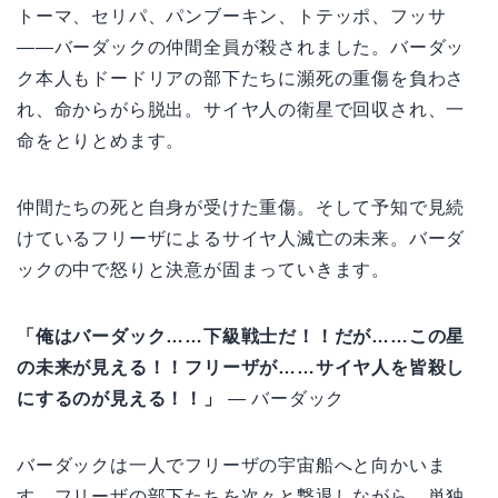
トーマ、セリパ、パンブーキン、トテッポ、フッサ
——バーダックの仲間全員が殺されました。バーダッ
ク本人もドードリアの部下たちに瀕死の重傷を負わさ
れ、命からがら脱出。サイヤ人の衛星で回収され、一
命をとりとめます。
仲間たちの死と自身が受けた重傷。そして予知で見続
けているフリーザによるサイヤ人滅亡の未来。バーダ
ックの中で怒りと決意が固まっていきます。
「俺はバーダック……下級戦士だ！！だが……この星
の未来が見える！！フリーザが……サイヤ人を皆殺し
にするのが見える！！」
— バーダック
バーダックは一人でフリーザの宇宙船へと向かいま
す。フリーザの部下たちを次々と撃退しながら、単独