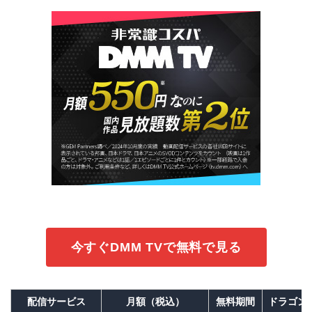
今すぐDMM TVで無料で見る
配信サービス
月額（税込）
無料期間
ドラゴン