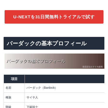
U-NEXTを31日間無料トライアルで試す
バーダックの基本プロフィール
項目
名前
バーダック（Bardock）
種族
サイヤ人
階級
下級戦士