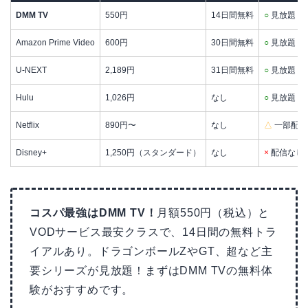
DMM TV
550円
14日間無料
○
見放題
Amazon Prime Video
600円
30日間無料
○
見放題
U-NEXT
2,189円
31日間無料
○
見放題
Hulu
1,026円
なし
○
見放題
Netflix
890円〜
なし
△
一部配信
Disney+
1,250円（スタンダード）
なし
×
配信なし
コスパ最強はDMM TV！
月額550円（税込）と
VODサービス最安クラスで、14日間の無料トラ
イアルあり。ドラゴンボールZやGT、超など主
要シリーズが見放題！まずはDMM TVの無料体
験がおすすめです。