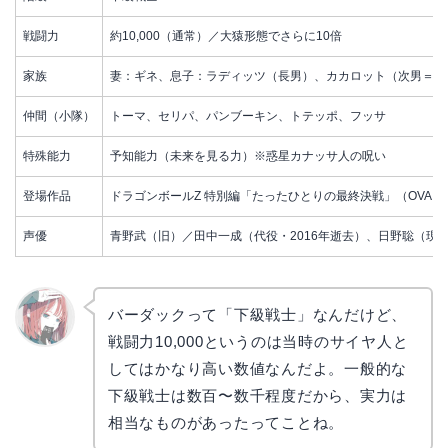
戦闘力
約10,000（通常）／大猿形態でさらに10倍
家族
妻：ギネ、息子：ラディッツ（長男）、カカロット（次男＝悟
仲間（小隊）
トーマ、セリパ、パンブーキン、トテッポ、フッサ
特殊能力
予知能力（未来を見る力）※惑星カナッサ人の呪い
登場作品
ドラゴンボールZ 特別編「たったひとりの最終決戦」（OVA
声優
青野武（旧）／田中一成（代役・2016年逝去）、日野聡（現
バーダックって「下級戦士」なんだけど、
戦闘力10,000というのは当時のサイヤ人と
リョウ
コ
してはかなり高い数値なんだよ。一般的な
下級戦士は数百〜数千程度だから、実力は
相当なものがあったってことね。