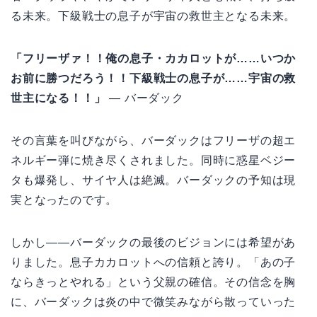
る未来。下級戦士の息子が宇宙の救世主となる未来。
「フリーザァ！！俺の息子・カカロットが……いつか
お前に勝つだろう！！下級戦士の息子が……宇宙の救
世主になる！！」
— バーダック
その言葉を叫びながら、バーダックはフリーザの超エ
ネルギー弾に焼き尽くされました。同時に惑星ベジー
タも爆発し、サイヤ人は絶滅。バーダックの予知は現
実となったのです。
しかし——バーダックの最後のビジョンには希望があ
りました。息子カカロットへの信頼と誇り。「あの子
ならきっとやれる」という父親の確信。その信念を胸
に、バーダックは炎の中で微笑みながら散っていった