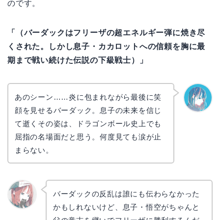
のです。
「（バーダックはフリーザの超エネルギー弾に焼き尽
くされた。しかし息子・カカロットへの信頼を胸に最
期まで戦い続けた伝説の下級戦士）」
あのシーン……炎に包まれながら最後に笑
顔を見せるバーダック。息子の未来を信じ
なぎさ
て逝くその姿は、ドラゴンボール史上でも
屈指の名場面だと思う。何度見ても涙が止
まらない。
バーダックの反乱は誰にも伝わらなかった
かもしれないけど、息子・悟空がちゃんと
リョウ
コ