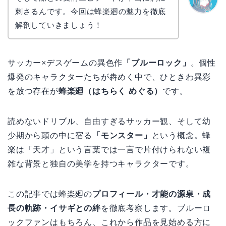
刺さるんです。今回は蜂楽廻の魅力を徹底
なぎさ
解剖していきましょう！
サッカー×デスゲームの異色作
「ブルーロック」
。個性
爆発のキャラクターたちが犇めく中で、ひときわ異彩
を放つ存在が
蜂楽廻（はちらく めぐる）
です。
読めないドリブル、自由すぎるサッカー観、そして幼
少期から頭の中に宿る
「モンスター」
という概念。蜂
楽は「天才」という言葉では一言で片付けられない複
雑な背景と独自の美学を持つキャラクターです。
この記事では蜂楽廻の
プロフィール・才能の源泉・成
長の軌跡・イサギとの絆
を徹底考察します。ブルーロ
ックファンはもちろん、これから作品を見始める方に