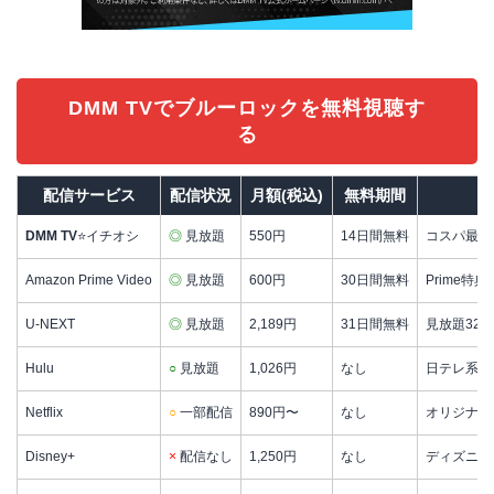
DMM TVでブルーロックを無料視聴す
る
配信サービス
配信状況
月額(税込)
無料期間
DMM TV
⭐イチオシ
◎
見放題
550円
14日間無料
コスパ最強・
Amazon Prime Video
◎
見放題
600円
30日間無料
Prime特
U-NEXT
◎
見放題
2,189円
31日間無料
見放題32
Hulu
○
見放題
1,026円
なし
日テレ系作
Netflix
○
一部配信
890円〜
なし
オリジナル
Disney+
×
配信なし
1,250円
なし
ディズニー