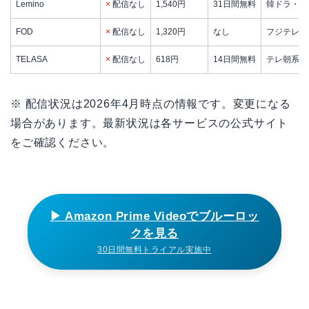
Lemino
×
配信なし
1,540円
31日間無料
韓ドラ・音
FOD
×
配信なし
1,320円
なし
フジテレビ
TELASA
×
配信なし
618円
14日間無料
テレ朝系充
※ 配信状況は2026年4月時点の情報です。変更になる
場合があります。最新状況は各サービスの公式サイト
をご確認ください。
▶ Amazon Prime Videoでブルーロッ
クを見る
30日間無料トライアル実施中