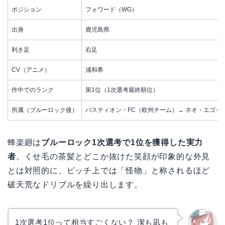
ポジション
フォワード（WG）
出身
鹿児島県
利き足
右足
CV（アニメ）
浦和希
作中でのランク
第1位（1次選考最終順位）
所属（ブルーロック後）
バスティオン・FC（欧州チーム）→ ネオ・エゴイ
蜂楽廻は
ブルーロック1次選考で1位を獲得した実力
者
。くせ毛の茶髪とどこか抜けた笑顔が印象的な外見
とは対照的に、ピッチ上では「怪物」と称されるほど
破天荒なドリブルを繰り出します。
1次選考1位って相当すごくない？ 潔も凪も