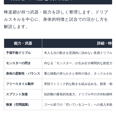
蜂楽廻が持つ武器・能力を詳しく整理します。ドリブ
ルスキルを中心に、身体的特徴と試合での活かし方を
解説します。
能力・武器
詳細・特徴
予測不能ドリブル
本人も次の動きを意識的に決めない直感ドリブル。
モンスターの閃き
内なる「モンスター」が生み出す瞬間的な創造力。
身体の柔軟性・バランス
重心移動の滑らかさと体幹の強さ。タックルされて
フリースタイル動作
実戦でトリック的な動きを組み込める。観客・相手
スプリント加速
短距離の爆発的加速力。ドリブル中の方向転換時の
嗅覚（空間認識）
ゴール前での「空いているコース」への侵入本能。