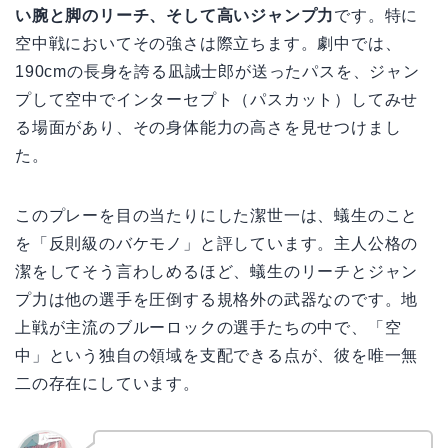
い腕と脚のリーチ、そして高いジャンプ力
です。特に
空中戦においてその強さは際立ちます。劇中では、
190cmの長身を誇る凪誠士郎が送ったパスを、ジャン
プして空中でインターセプト（パスカット）してみせ
る場面があり、その身体能力の高さを見せつけまし
た。
このプレーを目の当たりにした潔世一は、蟻生のこと
を「反則級のバケモノ」と評しています。主人公格の
潔をしてそう言わしめるほど、蟻生のリーチとジャン
プ力は他の選手を圧倒する規格外の武器なのです。地
上戦が主流のブルーロックの選手たちの中で、「空
中」という独自の領域を支配できる点が、彼を唯一無
二の存在にしています。