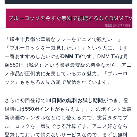
「蟻生十兵衛の華麗なプレーをアニメで観たい！」
「ブルーロックを一気見したい！」という人に、まず
一番おすすめしたいのが
DMM TV
です。DMM TVは月
額550円（税込）という業界最安級の料金ながら、アニ
メ作品が圧倒的に充実しているのが魅力。『ブルーロ
ック』ももちろん見放題で配信されています。
さらに初回登録で
14日間の無料お試し期間
がつき、登
録時には
550ポイント
がもらえます。このポイントは最
新映画のレンタルなどにも使えるので、実質タダでブ
ルーロックを一気見できる計算です。アニメ好きなら
登録しておいて損のないサービスなので、まずは無料