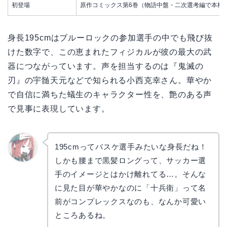
初登場
原作コミックス第6巻（物語中盤・二次選考編で本格
身長195cmはブルーロックの参加選手の中でも飛び抜
けた数字で、この恵まれたフィジカルが彼の最大の武
器につながっています。声を担当するのは『鬼滅の
刃』の宇髄天元などで知られる小西克幸さん。華やか
で自信に満ちた蟻生のキャラクター性を、艶のある声
で見事に表現しています。
195cmってバスケ選手みたいな身長だね！
しかも腰まで黒髪ロングって、サッカー選
リョウ
コ
手のイメージとはかけ離れてる…。そんな
に見た目が華やかなのに「十兵衛」って名
前がコンプレックスなのも、なんか可愛い
ところあるね。