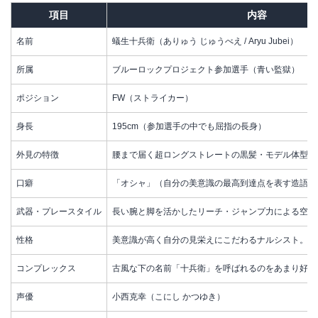
項目
内容
名前
蟻生十兵衛（ありゅう じゅうべえ / Aryu Jubei）
所属
ブルーロックプロジェクト参加選手（青い監獄）
ポジション
FW（ストライカー）
身長
195cm（参加選手の中でも屈指の長身）
外見の特徴
腰まで届く超ロングストレートの黒髪・モデル体型の
口癖
「オシャ」（自分の美意識の最高到達点を表す造語）
武器・プレースタイル
長い腕と脚を活かしたリーチ・ジャンプ力による空中
性格
美意識が高く自分の見栄えにこだわるナルシスト。サ
コンプレックス
古風な下の名前「十兵衛」を呼ばれるのをあまり好ま
声優
小西克幸（こにし かつゆき）