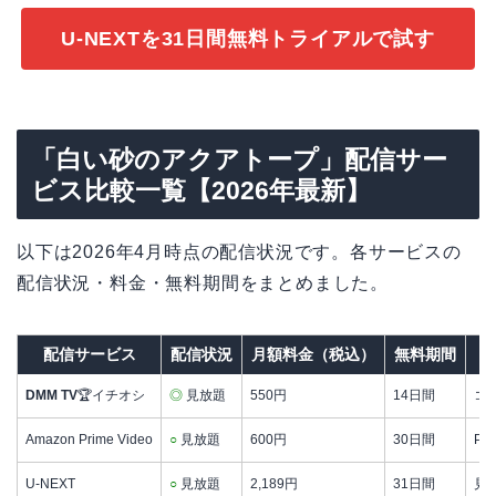
U-NEXTを31日間無料トライアルで試す
「白い砂のアクアトープ」配信サー
ビス比較一覧【2026年最新】
以下は2026年4月時点の配信状況です。各サービスの
配信状況・料金・無料期間をまとめました。
配信サービス
配信状況
月額料金（税込）
無料期間
DMM TV
🏆イチオシ
◎
見放題
550円
14日間
コス
Amazon Prime Video
○
見放題
600円
30日間
P
U-NEXT
○
見放題
2,189円
31日間
見放