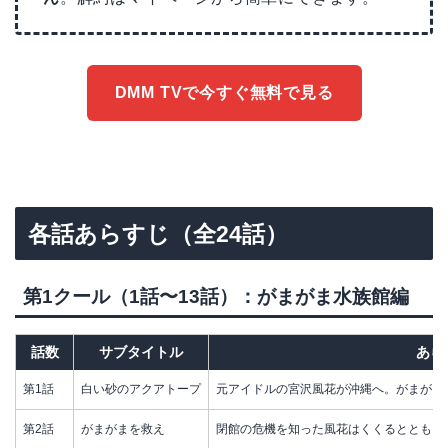
DMM TVで今すぐ無料で見る
各話あらすじ（全24話）
第1クール（1話〜13話）：がまがま水族館編
話数
サブタイトル
あら
第1話
白い砂のアクアトープ
元アイドルの宮沢風花が沖縄へ。がまがま
第2話
がまがまを救え
閉館の危機を知った風花はくくるとともに