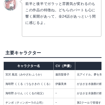
前半と後半でガラッと雰囲気が変わるのも
この作品の特徴ね。どちらのパートも心に
リョウ
コ
響く展開があって、全24話があっという間
に感じるよ。
主要キャラクター
キャラクター名
CV（声優）
宮沢 風花（みやざわ ふうか）
逢田梨香子
元アイドル。夢を失い
海咲野 くくる（うなさきの くくる）
伊藤美来
がまがま水族館の館長
海咲野 かりん（くくるの祖父）
−
がまがま水族館の館長
チンボ（ティンガーラの上司）
−
第2クールで登場する