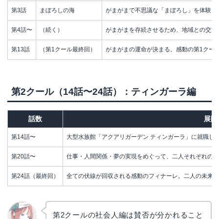
第3話
まぼろしの海
がまがまで不思議な「まぼろし」を体験し
第4話〜
（続く）
がまがまを存続させるため、地域との交流
第13話
（第1クール最終回）
がまがまの運命が決まる。感動の第1クー
第2クール（14話〜24話）：ティンガーラ編
話数
展開
第14話〜
大型水族館「アクアリガーデン ティンガーラ」に就職し
第20話〜
仕事・人間関係・夢の実現をめぐって、二人それぞれの岐
第24話（最終回）
全ての伏線が回収される感動のフィナーレ。二人の未来が
第2クールの社会人編は賛否が分かれること