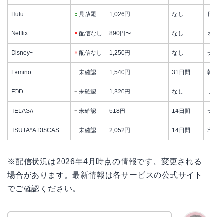
Hulu
○
見放題
1,026円
なし
日
Netflix
×
配信なし
890円〜
なし
オ
Disney+
×
配信なし
1,250円
なし
デ
Lemino
−
未確認
1,540円
31日間
韓
FOD
−
未確認
1,320円
なし
フ
TELASA
−
未確認
618円
14日間
テ
TSUTAYA DISCAS
−
未確認
2,052円
14日間
宅
※配信状況は2026年4月時点の情報です。変更される
場合があります。最新情報は各サービスの公式サイト
でご確認ください。