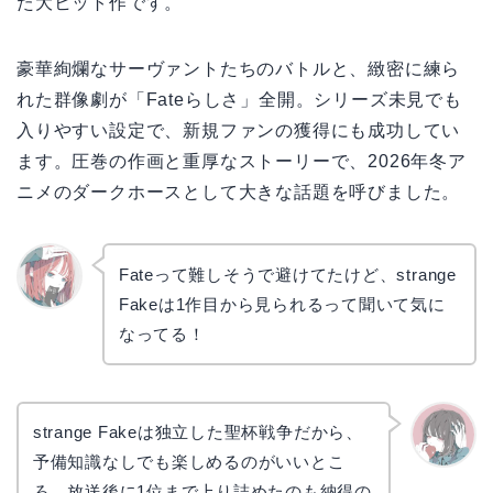
た大ヒット作です。
豪華絢爛なサーヴァントたちのバトルと、緻密に練ら
れた群像劇が「Fateらしさ」全開。シリーズ未見でも
入りやすい設定で、新規ファンの獲得にも成功してい
ます。圧巻の作画と重厚なストーリーで、2026年冬ア
ニメのダークホースとして大きな話題を呼びました。
Fateって難しそうで避けてたけど、strange
Fakeは1作目から見られるって聞いて気に
リョウ
コ
なってる！
strange Fakeは独立した聖杯戦争だから、
予備知識なしでも楽しめるのがいいとこ
かえで
ろ。放送後に1位まで上り詰めたのも納得の