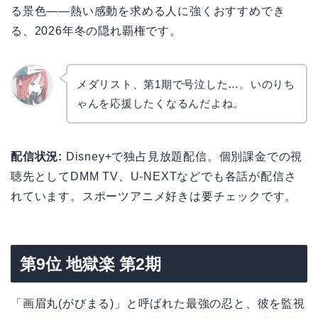
る景色——熱い感動を求める人に強くおすすめでき
る、2026年冬の隠れ覇権です。
メダリスト、第1期で号泣した…。いのりち
ゃんを応援したくなるんだよね。
リョウ
コ
配信状況:
Disney+で独占見放題配信。個別課金での視
聴先としてDMM TV、U-NEXTなどでも各話が配信さ
れています。スポーツアニメ好きは要チェックです。
第9位 地獄楽 第2期
「画眉丸(がびまる)」と呼ばれた最強の忍と、彼を監視