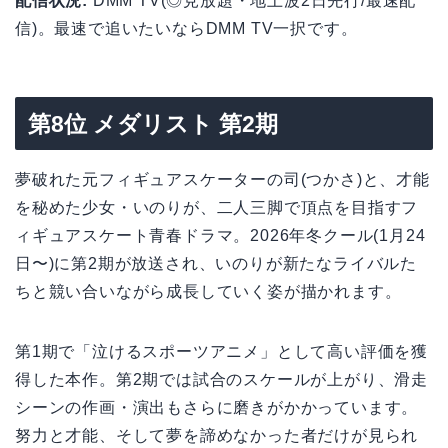
配信状況:
DMM TV(◎見放題・地上波2日先行/最速配
信)。最速で追いたいならDMM TV一択です。
第8位 メダリスト 第2期
夢破れた元フィギュアスケーターの司(つかさ)と、才能
を秘めた少女・いのりが、二人三脚で頂点を目指すフ
ィギュアスケート青春ドラマ。2026年冬クール(1月24
日〜)に第2期が放送され、いのりが新たなライバルた
ちと競い合いながら成長していく姿が描かれます。
第1期で「泣けるスポーツアニメ」として高い評価を獲
得した本作。第2期では試合のスケールが上がり、滑走
シーンの作画・演出もさらに磨きがかかっています。
努力と才能、そして夢を諦めなかった者だけが見られ