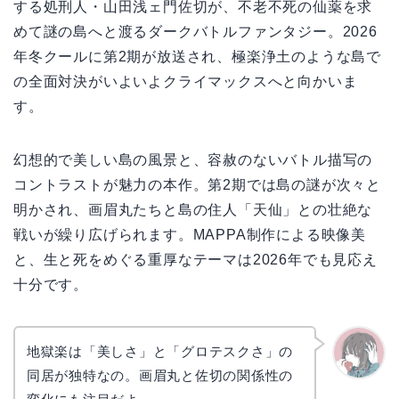
する処刑人・山田浅ェ門佐切が、不老不死の仙薬を求
めて謎の島へと渡るダークバトルファンタジー。2026
年冬クールに第2期が放送され、極楽浄土のような島で
の全面対決がいよいよクライマックスへと向かいま
す。
幻想的で美しい島の風景と、容赦のないバトル描写の
コントラストが魅力の本作。第2期では島の謎が次々と
明かされ、画眉丸たちと島の住人「天仙」との壮絶な
戦いが繰り広げられます。MAPPA制作による映像美
と、生と死をめぐる重厚なテーマは2026年でも見応え
十分です。
地獄楽は「美しさ」と「グロテスクさ」の
同居が独特なの。画眉丸と佐切の関係性の
かえで