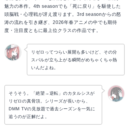
魅力の本作。4th seasonでも「死に戻り」を駆使した
頭脳戦・心理戦が冴え渡ります。3rd seasonからの怒
涛の流れを引き継ぎ、2026年春アニメの中でも期待
度・注目度ともに最上位クラスの作品です。
リゼロってつらい展開も多いけど、その分
スバルが立ち上がる瞬間がめちゃくちゃ熱
リョウ
コ
いんだよね。
そうそう。「絶望→逆転」のカタルシスが
リゼロの真骨頂。シリーズが長いから、
かえで
DMM TVの見放題で過去シーズンを一気に
追うのが正解だよ。