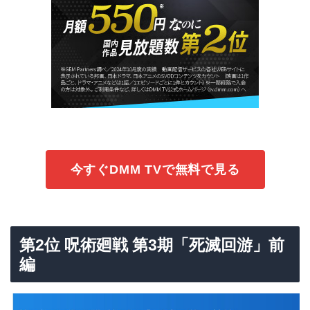
今すぐDMM TVで無料で見る
第2位 呪術廻戦 第3期「死滅回游」前
編