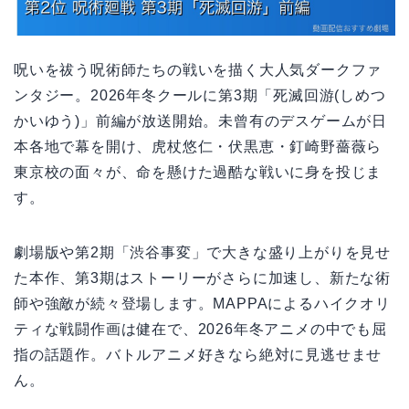
呪いを祓う呪術師たちの戦いを描く大人気ダークファ
ンタジー。2026年冬クールに第3期「死滅回游(しめつ
かいゆう)」前編が放送開始。未曾有のデスゲームが日
本各地で幕を開け、虎杖悠仁・伏黒恵・釘崎野薔薇ら
東京校の面々が、命を懸けた過酷な戦いに身を投じま
す。
劇場版や第2期「渋谷事変」で大きな盛り上がりを見せ
た本作、第3期はストーリーがさらに加速し、新たな術
師や強敵が続々登場します。MAPPAによるハイクオリ
ティな戦闘作画は健在で、2026年冬アニメの中でも屈
指の話題作。バトルアニメ好きなら絶対に見逃せませ
ん。