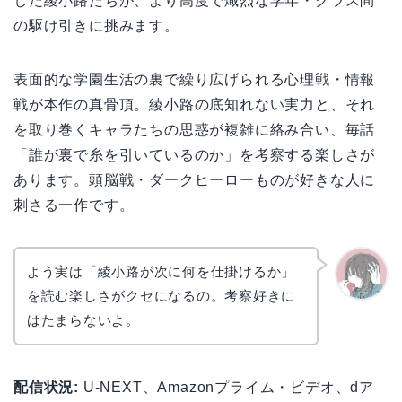
した綾小路たちが、より高度で熾烈な学年・クラス間
の駆け引きに挑みます。
表面的な学園生活の裏で繰り広げられる心理戦・情報
戦が本作の真骨頂。綾小路の底知れない実力と、それ
を取り巻くキャラたちの思惑が複雑に絡み合い、毎話
「誰が裏で糸を引いているのか」を考察する楽しさが
あります。頭脳戦・ダークヒーローものが好きな人に
刺さる一作です。
よう実は「綾小路が次に何を仕掛けるか」
を読む楽しさがクセになるの。考察好きに
かえで
はたまらないよ。
配信状況:
U-NEXT、Amazonプライム・ビデオ、dア