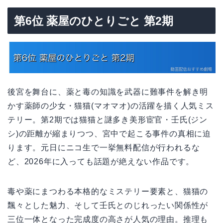
第6位 薬屋のひとりごと 第2期
後宮を舞台に、薬と毒の知識を武器に難事件を解き明
かす薬師の少女・猫猫(マオマオ)の活躍を描く人気ミス
テリー。第2期では猫猫と謎多き美形宦官・壬氏(ジン
シ)の距離が縮まりつつ、宮中で起こる事件の真相に迫
ります。元日にニコ生で一挙無料配信が行われるな
ど、2026年に入っても話題が絶えない作品です。
毒や薬にまつわる本格的なミステリー要素と、猫猫の
飄々とした魅力、そして壬氏とのじれったい関係性が
三位一体となった完成度の高さが人気の理由。推理も