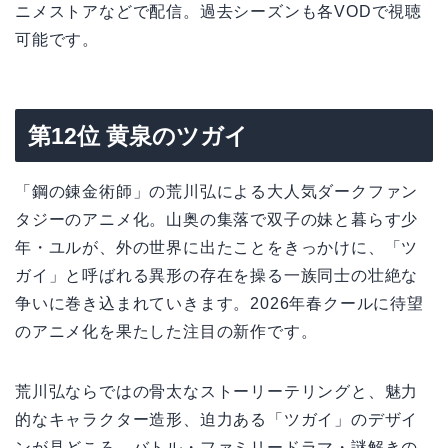
ニメストアなどで配信。過去シーズンも各VODで視聴
可能です。
第12位 黄泉のツガイ
「鋼の錬金術師」の荒川弘による大人気ダークファン
タジーのアニメ化。山奥の集落で双子の妹と暮らす少
年・ユルが、外の世界に出たことをきっかけに、「ツ
ガイ」と呼ばれる異形の存在を操る一族同士の壮絶な
争いに巻き込まれていきます。2026年春クールに待望
のアニメ化を果たした注目の新作です。
荒川弘ならではの骨太なストーリーテリングと、魅力
的なキャラクター造形、迫力ある「ツガイ」のデザイ
ンが見どころ。バトル・ファミリードラマ・謎解きの