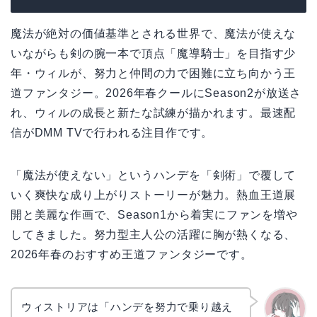
魔法が絶対の価値基準とされる世界で、魔法が使えな
いながらも剣の腕一本で頂点「魔導騎士」を目指す少
年・ウィルが、努力と仲間の力で困難に立ち向かう王
道ファンタジー。2026年春クールにSeason2が放送さ
れ、ウィルの成長と新たな試練が描かれます。最速配
信がDMM TVで行われる注目作です。
「魔法が使えない」というハンデを「剣術」で覆して
いく爽快な成り上がりストーリーが魅力。熱血王道展
開と美麗な作画で、Season1から着実にファンを増や
してきました。努力型主人公の活躍に胸が熱くなる、
2026年春のおすすめ王道ファンタジーです。
ウィストリアは「ハンデを努力で乗り越え