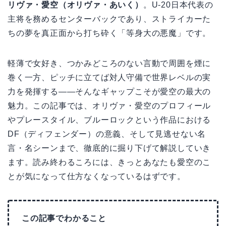
リヴァ・愛空（オリヴァ・あいく）
。U-20日本代表の
主将を務めるセンターバックであり、ストライカーた
ちの夢を真正面から打ち砕く「等身大の悪魔」です。
軽薄で女好き、つかみどころのない言動で周囲を煙に
巻く一方、ピッチに立てば対人守備で世界レベルの実
力を発揮する——そんなギャップこそが愛空の最大の
魅力。この記事では、オリヴァ・愛空のプロフィール
やプレースタイル、ブルーロックという作品における
DF（ディフェンダー）の意義、そして見逃せない名
言・名シーンまで、徹底的に掘り下げて解説していき
ます。読み終わるころには、きっとあなたも愛空のこ
とが気になって仕方なくなっているはずです。
この記事でわかること