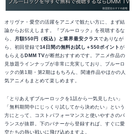
オリヴァ・愛空の活躍をアニメで観たい方に、まず結
論からお伝えします。『ブルーロック』を視聴するな
ら、
月額550円（税込）と業界最安クラス
でありなが
ら、初回登録で
14日間の無料お試し＋550ポイント
が
もらえる
DMM TV
が断然おすすめです。アニメ作品の
見放題ラインナップが非常に充実しており、ブルーロ
ックの第1期・第2期はもちろん、関連作品やほかの人
気アニメもまとめて楽しめます。
「とりあえずブルーロックを1話から一気見したい」
「無料期間中にじっくり試してから決めたい」という
方にとって、コストパフォーマンスと使いやすさのバ
ランスが抜群。下のバナーから登録すれば、すぐに愛
空たちの熱い戦いに飛び込めますよ。