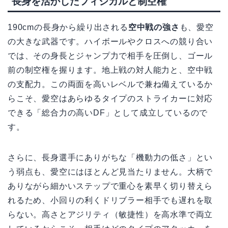
長身を活かしたフィジカルと制空権
190cmの長身から繰り出される
空中戦の強さ
も、愛空
の大きな武器です。ハイボールやクロスへの競り合い
では、その身長とジャンプ力で相手を圧倒し、ゴール
前の制空権を握ります。地上戦の対人能力と、空中戦
の支配力。この両面を高いレベルで兼ね備えているか
らこそ、愛空はあらゆるタイプのストライカーに対応
できる「総合力の高いDF」として成立しているので
す。
さらに、長身選手にありがちな「機動力の低さ」とい
う弱点も、愛空にはほとんど見当たりません。大柄で
ありながら細かいステップで重心を素早く切り替えら
れるため、小回りの利くドリブラー相手でも遅れを取
らない。高さとアジリティ（敏捷性）を高水準で両立