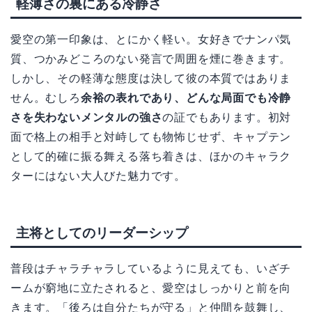
軽薄さの裏にある冷静さ
愛空の第一印象は、とにかく軽い。女好きでナンパ気
質、つかみどころのない発言で周囲を煙に巻きます。
しかし、その軽薄な態度は決して彼の本質ではありま
せん。むしろ
余裕の表れであり、どんな局面でも冷静
さを失わないメンタルの強さ
の証でもあります。初対
面で格上の相手と対峙しても物怖じせず、キャプテン
として的確に振る舞える落ち着きは、ほかのキャラク
ターにはない大人びた魅力です。
主将としてのリーダーシップ
普段はチャラチャラしているように見えても、いざチ
ームが窮地に立たされると、愛空はしっかりと前を向
きます。「後ろは自分たちが守る」と仲間を鼓舞し、