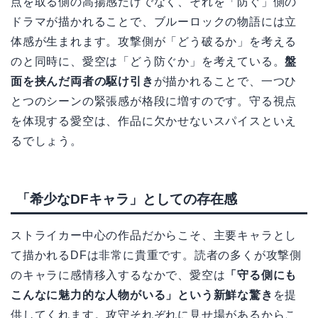
点を取る側の高揚感だけでなく、それを「防ぐ」側の
ドラマが描かれることで、ブルーロックの物語には立
体感が生まれます。攻撃側が「どう破るか」を考える
のと同時に、愛空は「どう防ぐか」を考えている。
盤
面を挟んだ両者の駆け引き
が描かれることで、一つひ
とつのシーンの緊張感が格段に増すのです。守る視点
を体現する愛空は、作品に欠かせないスパイスといえ
るでしょう。
「希少なDFキャラ」としての存在感
ストライカー中心の作品だからこそ、主要キャラとし
て描かれるDFは非常に貴重です。読者の多くが攻撃側
のキャラに感情移入するなかで、愛空は
「守る側にも
こんなに魅力的な人物がいる」という新鮮な驚き
を提
供してくれます。攻守それぞれに見せ場があるからこ