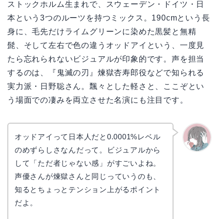
ストックホルム生まれで、スウェーデン・ドイツ・日
本という3つのルーツを持つミックス。190cmという長
身に、毛先だけライムグリーンに染めた黒髪と無精
髭、そして左右で色の違うオッドアイという、一度見
たら忘れられないビジュアルが印象的です。声を担当
するのは、『鬼滅の刃』煉獄杏寿郎役などで知られる
実力派・日野聡さん。飄々とした軽さと、ここぞとい
う場面での凄みを両立させた名演にも注目です。
オッドアイって日本人だと0.0001%レベル
のめずらしさなんだって。ビジュアルから
かえで
して「ただ者じゃない感」がすごいよね。
声優さんが煉獄さんと同じっていうのも、
知るとちょっとテンション上がるポイント
だよ。