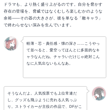
ドラマも、より熱く盛り上がるのです。自分を脅かす
存在の登場を、脅威ではなくむしろ楽しむかのような
余裕——その器の大きさが、彼を単なる「敵キャラ」
で終わらせない深みを生んでいます。
軽薄・芯・責任感・懐の深さ……こうやっ
て並べると、愛空ってほんとに多面的なキ
リョウ
コ
ャラなんだね。チャラいだけじゃ絶対こん
なに人気出ないもんなあ。
そうなんだよ。人気投票でも上位常連だ
し、グッズも飛ぶように売れる人気っぷ
かえで
り。ストライカーが主役の作品で、DFがこ