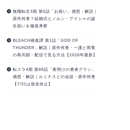
無職転生3期 第5話「お祝い」感想・解説｜
原作何巻？結婚式とノルン・アイシャの誕
生祝いを徹底考察
BLEACH禍進譚 第1話「GOD OF
THUNDER」解説｜原作何巻・一護と雨竜
の再共闘・配信で見る方法【2026年最新】
転スラ4期 第88話「夜明けの勇者グラン」
感想・解説｜ルミナスとの会談・原作何巻
【7/31は放送休止】