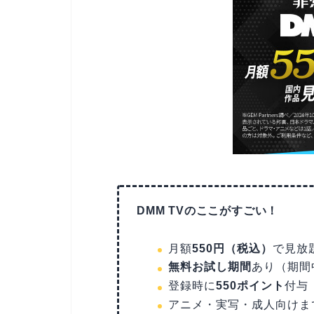
DMM TVのここがすごい！
月額
550円（税込）
で見放
無料お試し期間
あり（期間
登録時に
550ポイント
付与
アニメ・実写・成人向けま