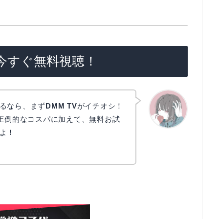
で今すぐ無料視聴！
るなら、まず
DMM TV
がイチオシ！
う圧倒的なコスパに加えて、無料お試
よ！
かえで