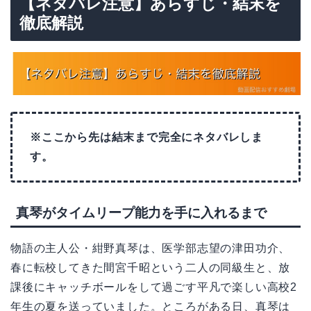
【ネタバレ注意】あらすじ・結末を
徹底解説
※ここから先は結末まで完全にネタバレしま
す。
真琴がタイムリープ能力を手に入れるまで
物語の主人公・紺野真琴は、医学部志望の津田功介、
春に転校してきた間宮千昭という二人の同級生と、放
課後にキャッチボールをして過ごす平凡で楽しい高校2
年生の夏を送っていました。ところがある日、真琴は