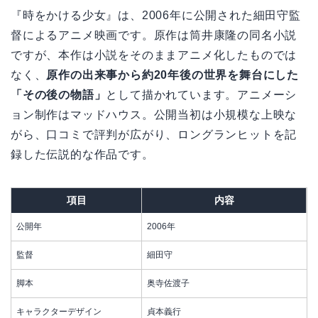
『時をかける少女』は、2006年に公開された細田守監
督によるアニメ映画です。原作は筒井康隆の同名小説
ですが、本作は小説をそのままアニメ化したものでは
なく、
原作の出来事から約20年後の世界を舞台にした
「その後の物語」
として描かれています。アニメーシ
ョン制作はマッドハウス。公開当初は小規模な上映な
がら、口コミで評判が広がり、ロングランヒットを記
録した伝説的な作品です。
項目
内容
公開年
2006年
監督
細田守
脚本
奥寺佐渡子
キャラクターデザイン
貞本義行