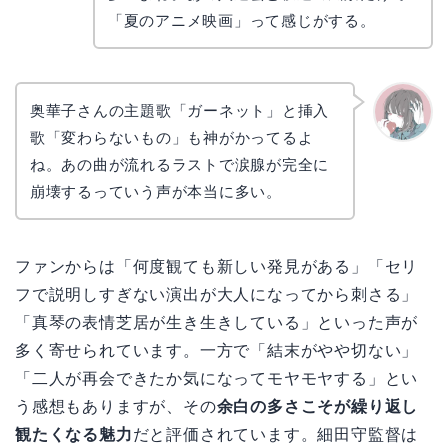
リョウ
コ
「夏のアニメ映画」って感じがする。
奥華子さんの主題歌「ガーネット」と挿入
歌「変わらないもの」も神がかってるよ
かえで
ね。あの曲が流れるラストで涙腺が完全に
崩壊するっていう声が本当に多い。
ファンからは「何度観ても新しい発見がある」「セリ
フで説明しすぎない演出が大人になってから刺さる」
「真琴の表情芝居が生き生きしている」といった声が
多く寄せられています。一方で「結末がやや切ない」
「二人が再会できたか気になってモヤモヤする」とい
う感想もありますが、その
余白の多さこそが繰り返し
観たくなる魅力
だと評価されています。細田守監督は