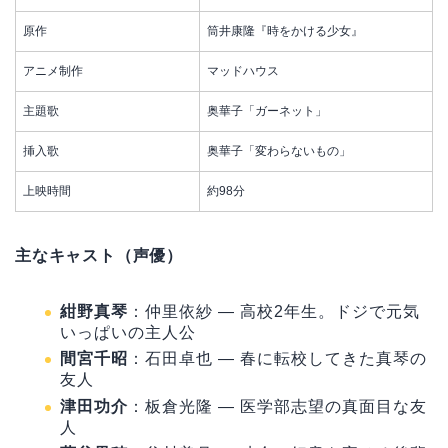
原作
筒井康隆『時をかける少女』
アニメ制作
マッドハウス
主題歌
奥華子「ガーネット」
挿入歌
奥華子「変わらないもの」
上映時間
約98分
主なキャスト（声優）
紺野真琴
：仲里依紗 — 高校2年生。ドジで元気
いっぱいの主人公
間宮千昭
：石田卓也 — 春に転校してきた真琴の
友人
津田功介
：板倉光隆 — 医学部志望の真面目な友
人