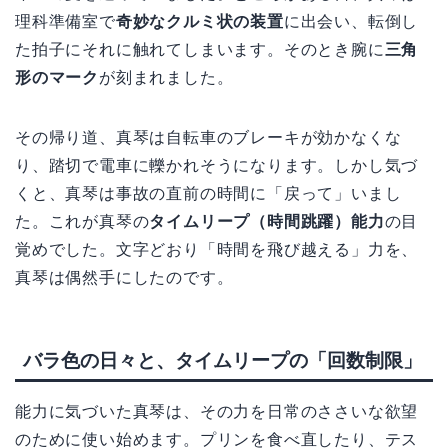
理科準備室で
奇妙なクルミ状の装置
に出会い、転倒し
た拍子にそれに触れてしまいます。そのとき腕に
三角
形のマーク
が刻まれました。
その帰り道、真琴は自転車のブレーキが効かなくな
り、踏切で電車に轢かれそうになります。しかし気づ
くと、真琴は事故の直前の時間に「戻って」いまし
た。これが真琴の
タイムリープ（時間跳躍）能力
の目
覚めでした。文字どおり「時間を飛び越える」力を、
真琴は偶然手にしたのです。
バラ色の日々と、タイムリープの「回数制限」
能力に気づいた真琴は、その力を日常のささいな欲望
のために使い始めます。プリンを食べ直したり、テス