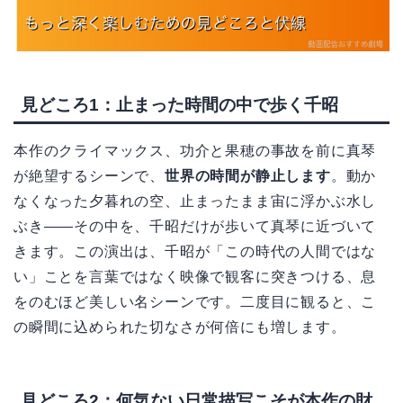
見どころ1：止まった時間の中で歩く千昭
本作のクライマックス、功介と果穂の事故を前に真琴
が絶望するシーンで、
世界の時間が静止します
。動か
なくなった夕暮れの空、止まったまま宙に浮かぶ水し
ぶき——その中を、千昭だけが歩いて真琴に近づいて
きます。この演出は、千昭が「この時代の人間ではな
い」ことを言葉ではなく映像で観客に突きつける、息
をのむほど美しい名シーンです。二度目に観ると、こ
の瞬間に込められた切なさが何倍にも増します。
見どころ2：何気ない日常描写こそが本作の財