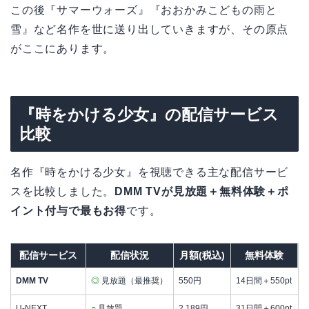
この後『サマーウォーズ』『おおかみこどもの雨と
雪』など名作を世に送り出していきますが、その原点
がここにあります。
『時をかける少女』の配信サービス
比較
名作『時をかける少女』を視聴できる主な配信サービ
スを比較しました。
DMM TVが見放題＋無料体験＋ポ
イント付与で最もお得
です。
配信サービス
配信状況
月額(税込)
無料体験
DMM TV
◎
見放題（最推奨）
550円
14日間＋550pt
U-NEXT
○
見放題
2,189円
31日間＋600pt