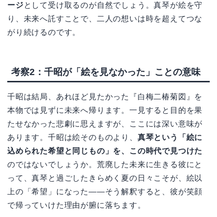
ージ
として受け取るのが自然でしょう。真琴が絵を守
り、未来へ託すことで、二人の想いは時を超えてつな
がり続けるのです。
考察2：千昭が「絵を見なかった」ことの意味
千昭は結局、あれほど見たかった『白梅二椿菊図』を
本物では見ずに未来へ帰ります。一見すると目的を果
たせなかった悲劇に思えますが、ここには深い意味が
あります。千昭は絵そのものより、
真琴という「絵に
込められた希望と同じもの」を、この時代で見つけた
のではないでしょうか。荒廃した未来に生きる彼にと
って、真琴と過ごしたきらめく夏の日々こそが、絵以
上の「希望」になった——そう解釈すると、彼が笑顔
で帰っていけた理由が腑に落ちます。