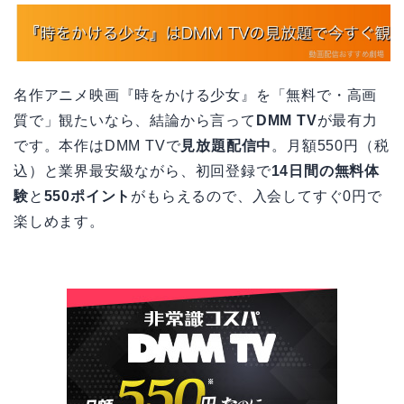
名作アニメ映画『時をかける少女』を「無料で・高画
質で」観たいなら、結論から言って
DMM TV
が最有力
です。本作はDMM TVで
見放題配信中
。月額550円（税
込）と業界最安級ながら、初回登録で
14日間の無料体
験
と
550ポイント
がもらえるので、入会してすぐ0円で
楽しめます。