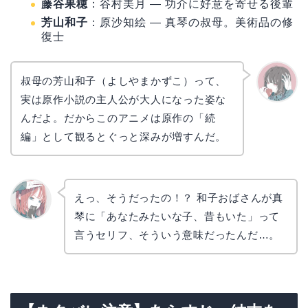
藤谷果穂
：谷村美月 — 功介に好意を寄せる後輩
芳山和子
：原沙知絵 — 真琴の叔母。美術品の修
復士
叔母の芳山和子（よしやまかずこ）って、
実は原作小説の主人公が大人になった姿な
かえで
んだよ。だからこのアニメは原作の「続
編」として観るとぐっと深みが増すんだ。
えっ、そうだったの！？ 和子おばさんが真
琴に「あなたみたいな子、昔もいた」って
リョウ
コ
言うセリフ、そういう意味だったんだ…。