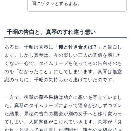
コ
間にゾクッとするよね。
千昭の告白と、真琴のすれ違う想い
ある日、千昭は真琴に「
俺と付き合えば？
」と告白し
ます。しかし真琴は、今の楽しい三人の関係を壊した
くない一心で、タイムリープを使ってその告白そのも
のを「なかったこと」にしてしまいます。真琴は無意
識のうちに、千昭の気持ちから逃げていたのです。
一方で、後輩の藤谷果穂は功介に想いを寄せていまし
た。真琴のタイムリープによって運命が少しずつズレ
た結果、果穂の告白の機会が別の女子へと移り変わっ
てしまい、人間関係がこじれていきます。真琴が「良
かれ」と思ってやり直した時間が、誰かの大切なチャ