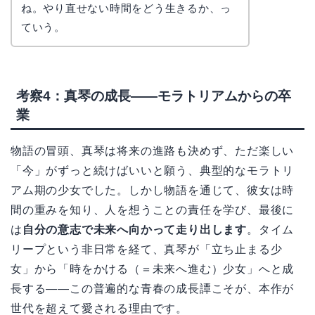
ね。やり直せない時間をどう生きるか、っ
ていう。
考察4：真琴の成長——モラトリアムからの卒
業
物語の冒頭、真琴は将来の進路も決めず、ただ楽しい
「今」がずっと続けばいいと願う、典型的なモラトリ
アム期の少女でした。しかし物語を通じて、彼女は時
間の重みを知り、人を想うことの責任を学び、最後に
は
自分の意志で未来へ向かって走り出します
。タイム
リープという非日常を経て、真琴が「立ち止まる少
女」から「時をかける（＝未来へ進む）少女」へと成
長する——この普遍的な青春の成長譚こそが、本作が
世代を超えて愛される理由です。