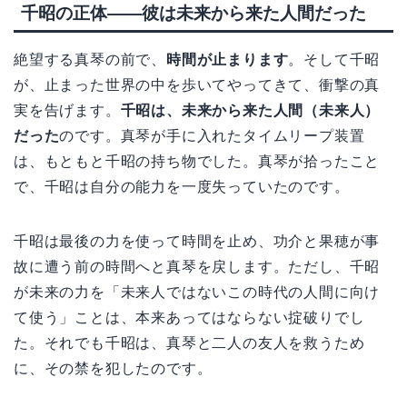
千昭の正体——彼は未来から来た人間だった
絶望する真琴の前で、
時間が止まります
。そして千昭
が、止まった世界の中を歩いてやってきて、衝撃の真
実を告げます。
千昭は、未来から来た人間（未来人）
だった
のです。真琴が手に入れたタイムリープ装置
は、もともと千昭の持ち物でした。真琴が拾ったこと
で、千昭は自分の能力を一度失っていたのです。
千昭は最後の力を使って時間を止め、功介と果穂が事
故に遭う前の時間へと真琴を戻します。ただし、千昭
が未来の力を「未来人ではないこの時代の人間に向け
て使う」ことは、本来あってはならない掟破りでし
た。それでも千昭は、真琴と二人の友人を救うため
に、その禁を犯したのです。