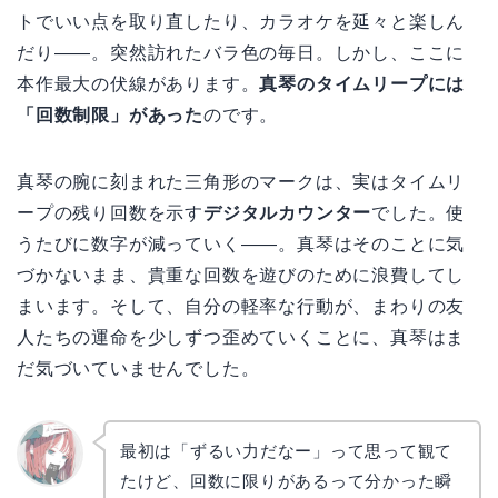
トでいい点を取り直したり、カラオケを延々と楽しん
だり——。突然訪れたバラ色の毎日。しかし、ここに
本作最大の伏線があります。
真琴のタイムリープには
「回数制限」があった
のです。
真琴の腕に刻まれた三角形のマークは、実はタイムリ
ープの残り回数を示す
デジタルカウンター
でした。使
うたびに数字が減っていく——。真琴はそのことに気
づかないまま、貴重な回数を遊びのために浪費してし
まいます。そして、自分の軽率な行動が、まわりの友
人たちの運命を少しずつ歪めていくことに、真琴はま
だ気づいていませんでした。
最初は「ずるい力だなー」って思って観て
たけど、回数に限りがあるって分かった瞬
リョウ