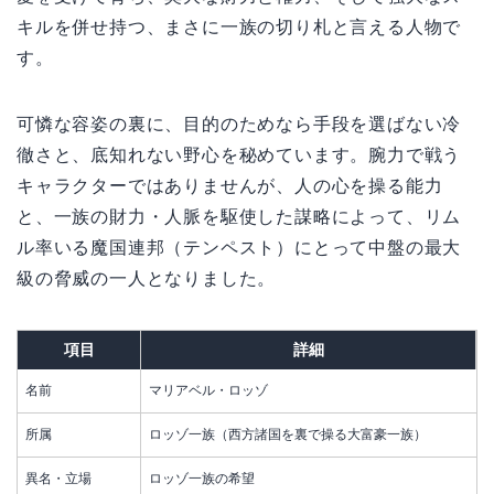
キルを併せ持つ、まさに一族の切り札と言える人物で
す。
可憐な容姿の裏に、目的のためなら手段を選ばない冷
徹さと、底知れない野心を秘めています。腕力で戦う
キャラクターではありませんが、人の心を操る能力
と、一族の財力・人脈を駆使した謀略によって、リム
ル率いる魔国連邦（テンペスト）にとって中盤の最大
級の脅威の一人となりました。
項目
詳細
名前
マリアベル・ロッゾ
所属
ロッゾ一族（西方諸国を裏で操る大富豪一族）
異名・立場
ロッゾ一族の希望