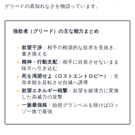
グリードの底知れなさを物語っています。
強欲者（グリード）の主な能力まとめ
欲望干渉
：相手の根源的な欲求を見抜き、
書き換える
精神・行動支配
：相手に自覚させないまま
味方へ引き込む
死を渇望せよ（ロストエントロピー）
：生
存本能を反転させ自滅へ誘導
欲望エネルギー砲撃
：欲望を破壊力に変換
した高威力の攻撃
一族最強格
：始祖グランベルを除けばロッ
ゾ一族で最強