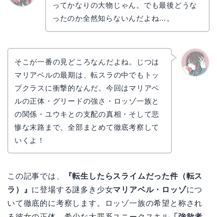
ってかなりの大物じゃん。でも最後どうな
リョウ
コ
ったのか全然知らないんだよね…。
そこが一番の見どころなんだよね。じつは
マリアベルの最期は、転スラの中でもトッ
かえで
プクラスに衝撃的なんだ。今回はマリアベ
ルの正体・グリードの強さ・ロッゾ一族と
の関係・ユウキとの支配の真相・そして悲
惨な末路まで、全部まとめて徹底考察して
いくよ！
この記事では、
『転生したらスライムだった件（転ス
ラ）』
に登場する謎多き少女
マリアベル・ロッゾ
につ
いて徹底的に考察します。ロッゾ一族の希望と称され
る彼女の正体、希少な大罪系ユニークスキル
「強欲者