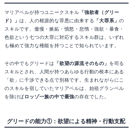
マリアベルが持つユニークスキル
「強欲者（グリー
ド）」
は、人の根源的な罪悪に由来する
「大罪系」
の
スキルです。傲慢・嫉妬・憤怒・怠惰・強欲・暴食・
色欲という七つの大罪に対応するスキル群は、いずれ
も極めて強力な権能を持つことで知られています。
その中でもグリードは
「欲望の源流そのもの」
を司る
スキルとされ、人間が持つあらゆる行動の根本にある
「欲」に干渉できる点で別格です。生まれながらにこ
のスキルを宿していたマリアベルは、始祖グランベル
を除けば
ロッゾ一族の中で最強
の存在でした。
グリードの能力①：欲望による精神・行動支配