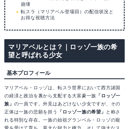
崩壊
転スラ（マリアベル登場回）の配信状況と
お得な視聴方法
マリアベルとは？｜ロッゾ一族の希
望と呼ばれる少女
基本プロフィール
マリアベル・ロッゾは、転スラ世界において西方諸国
の経済と政治を裏から支配する大富豪一族
「ロッゾ一
族」
の一員です。外見はあどけない少女ですが、その
正体は一族の悲願を担う
「ロッゾ一族の希望」
と称さ
れる特別な存在。一族の始祖グランベル・ロッゾの寵
愛を受けて育ち、莫大な財力と権力、そして強大なス