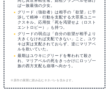
同じ異世界転生者。始祖グランベルを除け
ば一族最強の少女。
グリード（強欲者）は相手の「欲望」に干
渉して精神・行動を支配する大罪系ユニー
クスキル。応用技「死を渇望せよ（ロスト
エントロピー）」も持つ。
グリードの弱点は「自分の欲望が相手より
大きくなければ支配できない」こと。ユウ
キは実は支配されておらず、逆にマリアベ
ルを欺いていた。
最期はユウキにグリードを奪われて殺さ
れ、マリアベルの死をきっかけにロッゾ一
族の西方支配も崩壊へ向かう。
※原作の展開に踏み込むネタバレを含みます。