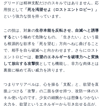
グリードは精神支配だけのスキルではありません。応
用技として
「死を渇望せよ（ロストエントロピー）」
という強力な技を持っています。
この技は、対象の
生存本能を反転させ、自滅へと誘導
する
という極めて危険なもの。「生きたい」という最
も根源的な欲求を「死を望む」方向へねじ曲げること
で、相手を自ら破滅へと向かわせます。さらにロスト
エントロピーは、
欲望のエネルギーを破壊力へと変換
して放出する攻撃技
としても機能し、非力な肉体とは
裏腹に極めて高い威力を誇ります。
つまりマリアベルは、心を操る「支配」と、欲望を直
接ぶつける「攻撃」の二面を併せ持つ、攻防一体のス
キル使いなのです。少女の細腕からは想像もつかない
火力を、欲望というエネルギーから引き出せる点が、