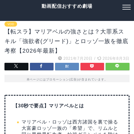
動画配信おすすめ劇場
VOD
【転スラ】マリアベルの強さとは？大罪系ス
キル「強欲者(グリード)」とロッゾ一族を徹底
考察【2026年最新】
2021年7月20日
/
2026年8月3日
本ページにはプロモーション(広告)が含まれています。
【30秒で要点】マリアベルとは
マリアベル・ロッゾは西方諸国を裏で操る
大富豪ロッゾ一族の「希望」で、リムルと