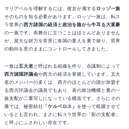
マリアベルを理解するには、彼女が属する
ロッゾ一族
そのものを知る必要があります。ロッゾ一族は、転ス
ラ世界の
西方諸国の経済と政治を陰から牛耳る大富豪
の一族です。表舞台に立つことはほとんどありません
が、莫大な財力を背景に各国の要人を裏で操り、世界
の動向を意のままにコントロールしてきました。
一族は
五大老
と呼ばれる組織を作り、合議制によって
西方諸国評議会
や西方の経済を掌握しています。五大
老のメンバーの多くは、西方のほとんどの国が加盟す
る西方評議会の議員でもあり、表の政治機構と裏の一
族支配が二重写しになっている構造です。さらにその
裏では、秘密結社
「ケルベロス」
を使って暗躍させて
いるとも言われ、まさに転スラ世界の「影の支配者」
と呼ぶにふさわしい存在です。