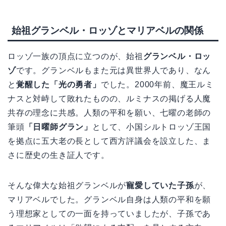
始祖グランベル・ロッゾとマリアベルの関係
ロッゾ一族の頂点に立つのが、始祖
グランベル・ロッ
ゾ
です。グランベルもまた元は異世界人であり、なん
と
覚醒した「光の勇者」
でした。2000年前、魔王ルミ
ナスと対峙して敗れたものの、ルミナスの掲げる人魔
共存の理念に共感。人類の平和を願い、七曜の老師の
筆頭
「日曜師グラン」
として、小国シルトロッゾ王国
を拠点に五大老の長として西方評議会を設立した、ま
さに歴史の生き証人です。
そんな偉大な始祖グランベルが
寵愛していた子孫
が、
マリアベルでした。グランベル自身は人類の平和を願
う理想家としての一面を持っていましたが、子孫であ