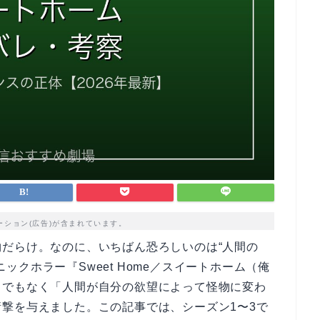
ーション(広告)が含まれています。
だらけ。なのに、いちばん恐ろしいのは“人間の
パニックホラー『Sweet Home／スイートホーム（俺
スでもなく「人間が自分の欲望によって怪物に変わ
撃を与えました。この記事では、シーズン1〜3で