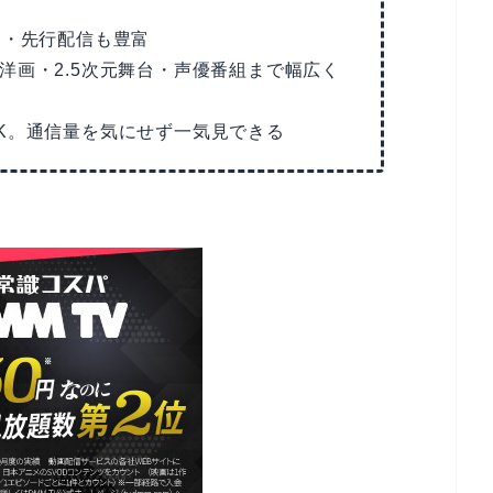
占・先行配信も豊富
洋画・2.5次元舞台・声優番組まで幅広く
K。通信量を気にせず一気見できる