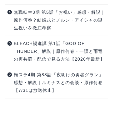
無職転生3期 第5話「お祝い」感想・解説｜
原作何巻？結婚式とノルン・アイシャの誕
生祝いを徹底考察
BLEACH禍進譚 第1話「GOD OF
THUNDER」解説｜原作何巻・一護と雨竜
の再共闘・配信で見る方法【2026年最新】
転スラ4期 第88話「夜明けの勇者グラン」
感想・解説｜ルミナスとの会談・原作何巻
【7/31は放送休止】