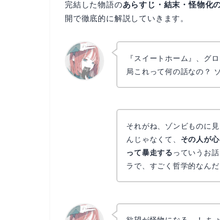
完結した物語の
あらすじ・結末・怪物化
開で徹底的に解説していきます。
『スイートホーム』、グロ
局これって何の話なの？ 
リョウコ
それがね、ゾンビものに見
んじゃなくて、
その人が心
って暴走する
っていうお話
ラで、すごく哲学的なんだ
欲望が怪物になる…！ ち