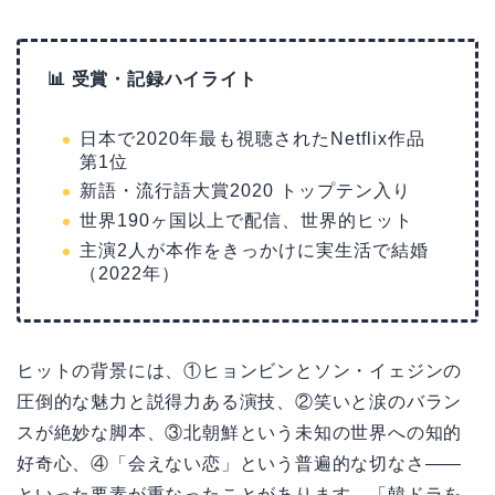
📊 受賞・記録ハイライト
日本で2020年最も視聴されたNetflix作品
第1位
新語・流行語大賞2020 トップテン入り
世界190ヶ国以上で配信、世界的ヒット
主演2人が本作をきっかけに実生活で結婚
（2022年）
ヒットの背景には、①ヒョンビンとソン・イェジンの
圧倒的な魅力と説得力ある演技、②笑いと涙のバラン
スが絶妙な脚本、③北朝鮮という未知の世界への知的
好奇心、④「会えない恋」という普遍的な切なさ——
といった要素が重なったことがあります。「韓ドラを