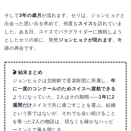
そして
3年の歳月
が流れます。セリは、ジョンヒョクと
出会った思い出を求めて、何度も
スイス
を訪れていま
した。ある日、スイスでパラグライダーに挑戦しよう
としたセリの前に、突然
ジョンヒョクが現れます
。奇
跡の再会です。
🎬 結末まとめ
ジョンヒョクは北朝鮮で音楽財団に所属し、
年
に一度のコンクールのためスイスへ渡航できる
ようになっていた。2人はその期間——
1年に2
週間だけ
スイスで共に過ごすことを選ぶ。結婚
という形ではないが、それでも会い続けること
を誓った2人の物語は、切なくも確かなハッピ
ーエンドで幕を閉じる。