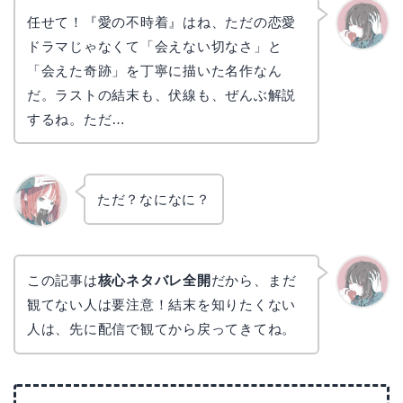
任せて！『愛の不時着』はね、ただの恋愛
ドラマじゃなくて「会えない切なさ」と
かえで
「会えた奇跡」を丁寧に描いた名作なん
だ。ラストの結末も、伏線も、ぜんぶ解説
するね。ただ…
ただ？なになに？
リョウ
コ
この記事は
核心ネタバレ全開
だから、まだ
観てない人は要注意！結末を知りたくない
かえで
人は、先に配信で観てから戻ってきてね。