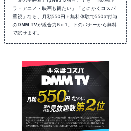
『愛の不時着』はNetflix独占。でも「他の韓ド
ラ・アニメ・映画も観たい」「とにかくコスパ
重視」なら、月額550円＋無料体験で550pt付与
の
DMM TV
が総合力No.1。下のバナーから無料
で試せます。