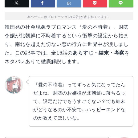
本ページにはプロモーション(広告)が含まれています。
韓国発の社会現象ラブロマンス『愛の不時着』。財閥
令嬢が北朝鮮に不時着するという衝撃の設定から始ま
り、南北を越えた切ない恋の行方に世界中が涙しまし
た。この記事では、全16話の
あらすじ・結末・考察
を
ネタバレありで徹底解説します。
『愛の不時着』ってずっと気になってたん
だよね。財閥のお嬢様が北朝鮮に落ちるっ
リョウ
コ
て、設定だけでもうすごくない？でも結末
がどうなるのか不安で…ハッピーエンドな
のか教えてほしいな。