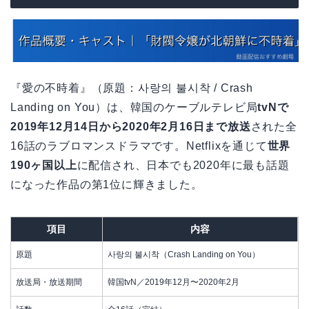
『愛の不時着』（原題：사랑의 불시착 / Crash
Landing on You）は、韓国のケーブルテレビ局
tvNで
2019年12月14日から2020年2月16日まで放送
された全
16話のラブロマンスドラマです。Netflixを通じて
世界
190ヶ国以上
に配信され、日本でも2020年に最も話題
になった作品の第1位に輝きました。
項目
内容
原題
사랑의 불시착（Crash Landing on You）
放送局・放送期間
韓国tvN／2019年12月〜2020年2月