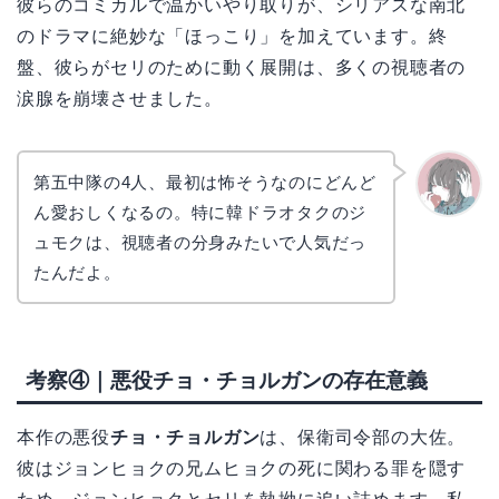
彼らのコミカルで温かいやり取りが、シリアスな南北
のドラマに絶妙な「ほっこり」を加えています。終
盤、彼らがセリのために動く展開は、多くの視聴者の
涙腺を崩壊させました。
第五中隊の4人、最初は怖そうなのにどんど
ん愛おしくなるの。特に韓ドラオタクのジ
かえで
ュモクは、視聴者の分身みたいで人気だっ
たんだよ。
考察④｜悪役チョ・チョルガンの存在意義
本作の悪役
チョ・チョルガン
は、保衛司令部の大佐。
彼はジョンヒョクの兄ムヒョクの死に関わる罪を隠す