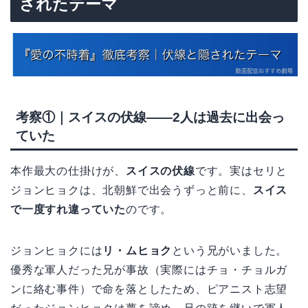
されたテーマ
考察①｜スイスの伏線——2人は過去に出会っ
ていた
本作最大の仕掛けが、
スイスの伏線
です。実はセリと
ジョンヒョクは、北朝鮮で出会うずっと前に、
スイス
で一度すれ違っていた
のです。
ジョンヒョクには
リ・ムヒョク
という兄がいました。
優秀な軍人だった兄が事故（実際にはチョ・チョルガ
ンに絡む事件）で命を落としたため、ピアニスト志望