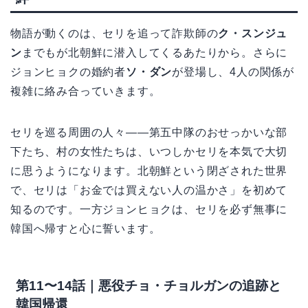
物語が動くのは、セリを追って詐欺師の
ク・スンジュ
ン
までもが北朝鮮に潜入してくるあたりから。さらに
ジョンヒョクの婚約者
ソ・ダン
が登場し、4人の関係が
複雑に絡み合っていきます。
セリを巡る周囲の人々——第五中隊のおせっかいな部
下たち、村の女性たちは、いつしかセリを本気で大切
に思うようになります。北朝鮮という閉ざされた世界
で、セリは「お金では買えない人の温かさ」を初めて
知るのです。一方ジョンヒョクは、セリを必ず無事に
韓国へ帰すと心に誓います。
第11〜14話｜悪役チョ・チョルガンの追跡と
韓国帰還