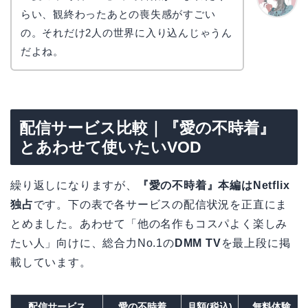
らい、観終わったあとの喪失感がすごい
かえで
の。それだけ2人の世界に入り込んじゃうん
だよね。
配信サービス比較｜『愛の不時着』
とあわせて使いたいVOD
繰り返しになりますが、
『愛の不時着』本編はNetflix
独占
です。下の表で各サービスの配信状況を正直にま
とめました。あわせて「他の名作もコスパよく楽しみ
たい人」向けに、総合力No.1の
DMM TV
を最上段に掲
載しています。
配信サービス
愛の不時着
月額(税込)
無料体験