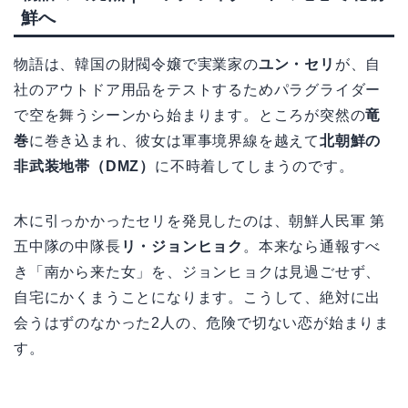
鮮へ
物語は、韓国の財閥令嬢で実業家の
ユン・セリ
が、自
社のアウトドア用品をテストするためパラグライダー
で空を舞うシーンから始まります。ところが突然の
竜
巻
に巻き込まれ、彼女は軍事境界線を越えて
北朝鮮の
非武装地帯（DMZ）
に不時着してしまうのです。
木に引っかかったセリを発見したのは、朝鮮人民軍 第
五中隊の中隊長
リ・ジョンヒョク
。本来なら通報すべ
き「南から来た女」を、ジョンヒョクは見過ごせず、
自宅にかくまうことになります。こうして、絶対に出
会うはずのなかった2人の、危険で切ない恋が始まりま
す。