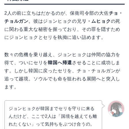
2人の前に立ちはだかるのが、保衛司令部の大佐
チョ・
チョルガン
。彼はジョンヒョクの兄
リ・ムヒョク
の死
に関わる重大な秘密を握っており、その罪を隠すため
にジョンヒョクとセリを執拗に追い詰めます。
数々の危機を乗り越え、ジョンヒョクは仲間の協力を
得て、ついにセリを
韓国へ帰還
させることに成功しま
す。しかし韓国に戻ったセリを、チョ・チョルガンが
追って越境。ソウルでも命を狙われる展開へと突入し
ます。
ジョンヒョクが韓国までセリを守りに来る
んだけど、ここで2人は「国境を越えても離
かえで
れたくない」って気持ちをぶつけ合うの。