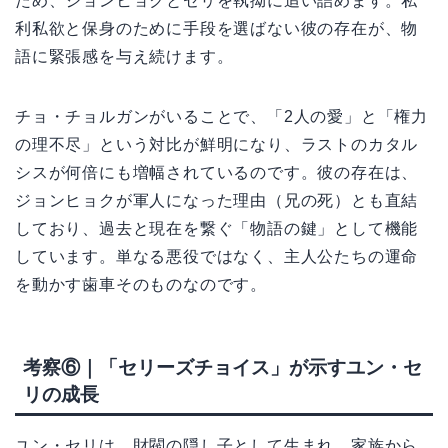
ため、ジョンヒョクとセリを執拗に追い詰めます。私
利私欲と保身のために手段を選ばない彼の存在が、物
語に緊張感を与え続けます。
チョ・チョルガンがいることで、「2人の愛」と「権力
の理不尽」という対比が鮮明になり、ラストのカタル
シスが何倍にも増幅されているのです。彼の存在は、
ジョンヒョクが軍人になった理由（兄の死）とも直結
しており、過去と現在を繋ぐ「物語の鍵」として機能
しています。単なる悪役ではなく、主人公たちの運命
を動かす歯車そのものなのです。
考察⑥｜「セリーズチョイス」が示すユン・セ
リの成長
ユン・セリは、財閥の隠し子として生まれ、家族から