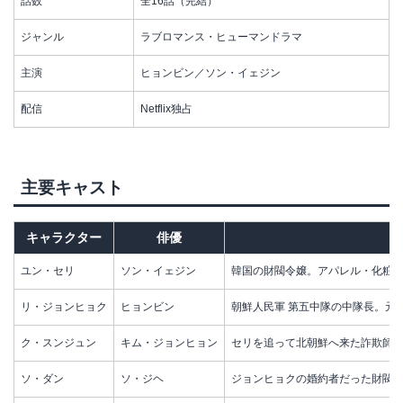
話数
全16話（完結）
ジャンル
ラブロマンス・ヒューマンドラマ
主演
ヒョンビン／ソン・イェジン
配信
Netflix独占
主要キャスト
キャラクター
俳優
ユン・セリ
ソン・イェジン
韓国の財閥令嬢。アパレル・化粧
リ・ジョンヒョク
ヒョンビン
朝鮮人民軍 第五中隊の中隊長。元
ク・スンジュン
キム・ジョンヒョン
セリを追って北朝鮮へ来た詐欺師
ソ・ダン
ソ・ジヘ
ジョンヒョクの婚約者だった財閥