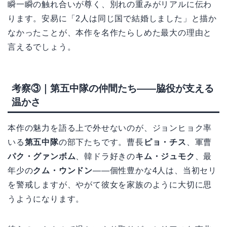
瞬一瞬の触れ合いが尊く、別れの重みがリアルに伝わ
ります。安易に「2人は同じ国で結婚しました」と描か
なかったことが、本作を名作たらしめた最大の理由と
言えるでしょう。
考察③｜第五中隊の仲間たち——脇役が支える
温かさ
本作の魅力を語る上で外せないのが、ジョンヒョク率
いる
第五中隊
の部下たちです。曹長
ピョ・チス
、軍曹
パク・グァンボム
、韓ドラ好きの
キム・ジュモク
、最
年少の
クム・ウンドン
——個性豊かな4人は、当初セリ
を警戒しますが、やがて彼女を家族のように大切に思
うようになります。