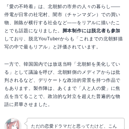
『愛の不時着』は、北朝鮮の市井の人々の暮らし——
停電が日常の社宅村、闇市（チャンマダン）での買い
物、賄賂が横行する社会など——をリアルに描いたこ
とでも話題になりました。
脚本制作には脱北者も参加
しており、脱北YouTuberからも「これまでの北朝鮮描
写の中で最もリアル」と評価されています。
一方で、韓国国内では放送当時「北朝鮮を美化してい
る」として議論を呼び、北朝鮮側のメディアからは批
判されるなど、デリケートな政治的背景を持つ作品で
もあります。製作陣は、あくまで「人と人の愛」に焦
点を当てることで、政治的な対立を超えた普遍的な物
語に昇華させました。
ただの恋愛ドラマだと思ってたけど、こん