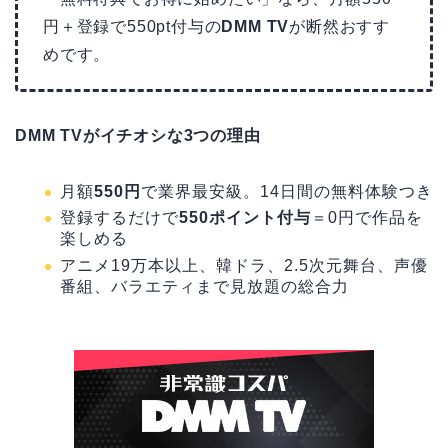
円＋登録で550pt付与の
DMM TV
が断然おすす
めです。
DMM TVがイチオシな3つの理由
月額
550円
で業界最安級。14日間の無料体験つき
登録するだけで
550ポイント付与
＝0円で作品を
楽しめる
アニメ19万本以上、韓ドラ、2.5次元舞台、声優
番組、バラエティまで見放題の総合力