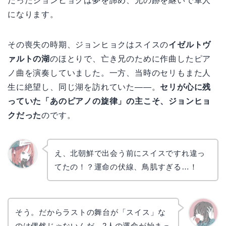
だったジョンヒョクは夢を諦め、兄の跡を継いで軍人
になります。
その喪失の時期、ジョンヒョクはスイスの
イゼルトヴ
ァルトの湖
のほとりで、亡き兄のために作曲したピア
ノ曲を演奏していました。一方、当時のセリもまた人
生に絶望し、同じ湖を訪れていた——。
セリが心に残
っていた「あのピアノの旋律」の主こそ、ジョンヒョ
クだった
のです。
え、北朝鮮で出会う前にスイスですれ違っ
てたの！？運命の伏線、鳥肌すぎる…！
リョウ
コ
そう。だからラストの舞台が「スイス」な
のは偶然じゃないんだ。2人の運命が始まっ