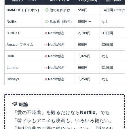
DMM TV（イチオシ）
◎
他の名作多数
550円
14日間＋550pt
Netflix
◎
見放題（独占）
890円〜
なし
U-NEXT
×
Netflix独占
2,189円
31日間
Amazonプライム
×
Netflix独占
600円
30日間
Hulu
×
Netflix独占
1,026円
なし
Lemino
×
Netflix独占
990円
31日間
Disney+
×
Netflix独占
1,250円
なし
💡 結論
『愛の不時着』を観るだけなら
Netflix
。でも
「韓ドラもアニメも映画も、いろいろ観たい」
「無料特典でお得に始めたい」なら、月額550