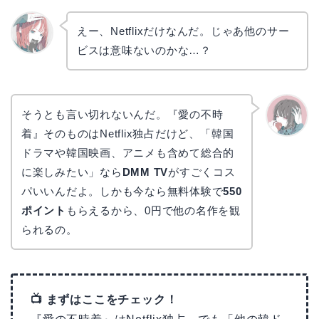
えー、Netflixだけなんだ。じゃあ他のサー
ビスは意味ないのかな…？
リョウ
コ
そうとも言い切れないんだ。『愛の不時
着』そのものはNetflix独占だけど、「韓国
かえで
ドラマや韓国映画、アニメも含めて総合的
に楽しみたい」なら
DMM TV
がすごくコス
パいいんだよ。しかも今なら無料体験で
550
ポイント
もらえるから、0円で他の名作を観
られるの。
📺 まずはここをチェック！