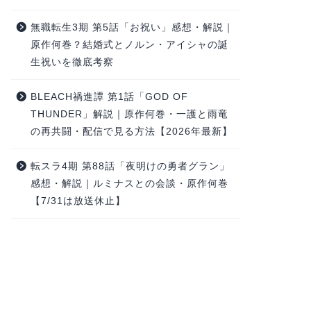
無職転生3期 第5話「お祝い」感想・解説｜
原作何巻？結婚式とノルン・アイシャの誕
生祝いを徹底考察
BLEACH禍進譚 第1話「GOD OF
THUNDER」解説｜原作何巻・一護と雨竜
の再共闘・配信で見る方法【2026年最新】
転スラ4期 第88話「夜明けの勇者グラン」
感想・解説｜ルミナスとの会談・原作何巻
【7/31は放送休止】