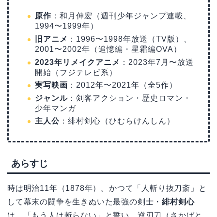
原作
：和月伸宏（週刊少年ジャンプ連載、
1994〜1999年）
旧アニメ
：1996〜1998年放送（TV版）、
2001〜2002年（追憶編・星霜編OVA）
2023年リメイクアニメ
：2023年7月〜放送
開始（フジテレビ系）
実写映画
：2012年〜2021年（全5作）
ジャンル
：剣客アクション・歴史ロマン・
少年マンガ
主人公
：緋村剣心（ひむらけんしん）
あらすじ
時は明治11年（1878年）。かつて「人斬り抜刀斎」と
して幕末の闘争を生きぬいた最強の剣士・
緋村剣心
は、「もう人は斬らない」と誓い、逆刃刀（さかばと