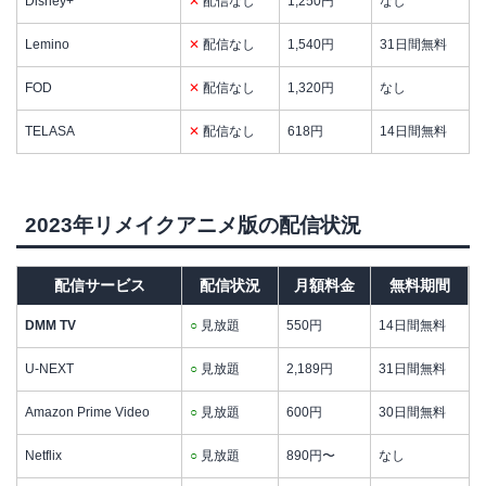
Disney+
✕
配信なし
1,250円
なし
Lemino
✕
配信なし
1,540円
31日間無料
FOD
✕
配信なし
1,320円
なし
TELASA
✕
配信なし
618円
14日間無料
2023年リメイクアニメ版の配信状況
配信サービス
配信状況
月額料金
無料期間
DMM TV
○
見放題
550円
14日間無料
U-NEXT
○
見放題
2,189円
31日間無料
Amazon Prime Video
○
見放題
600円
30日間無料
Netflix
○
見放題
890円〜
なし