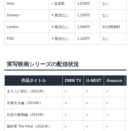
Hulu
○
見放題
1,026円
なし
Disney+
✕
配信なし
1,250円
なし
Lemino
✕
配信なし
1,540円
31日間無料
FOD
✕
配信なし
1,320円
なし
実写映画シリーズの配信状況
作品タイトル
DMM TV
U-NEXT
Amazon
N
るろうに剣心（2012年）
○
○
○
○
京都大火編（2014年）
○
○
○
○
伝説の最期編（2014年）
○
○
○
○
最終章 The Final（2021年）
○
○
○
○