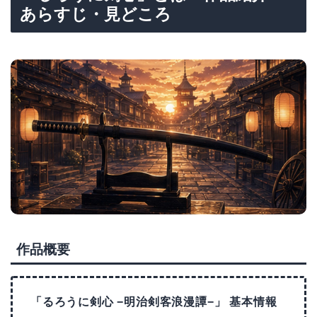
あらすじ・見どころ
作品概要
「るろうに剣心 −明治剣客浪漫譚−」 基本情報