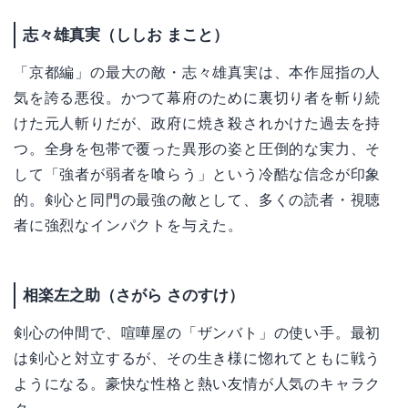
志々雄真実（ししお まこと）
「京都編」の最大の敵・志々雄真実は、本作屈指の人
気を誇る悪役。かつて幕府のために裏切り者を斬り続
けた元人斬りだが、政府に焼き殺されかけた過去を持
つ。全身を包帯で覆った異形の姿と圧倒的な実力、そ
して「強者が弱者を喰らう」という冷酷な信念が印象
的。剣心と同門の最強の敵として、多くの読者・視聴
者に強烈なインパクトを与えた。
相楽左之助（さがら さのすけ）
剣心の仲間で、喧嘩屋の「ザンバト」の使い手。最初
は剣心と対立するが、その生き様に惚れてともに戦う
ようになる。豪快な性格と熱い友情が人気のキャラク