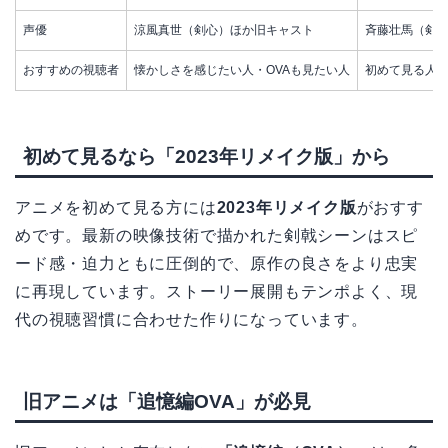
声優
涼風真世（剣心）ほか旧キャスト
斉藤壮馬（剣
おすすめの視聴者
懐かしさを感じたい人・OVAも見たい人
初めて見る人
初めて見るなら「2023年リメイク版」から
アニメを初めて見る方には
2023年リメイク版
がおすす
めです。最新の映像技術で描かれた剣戟シーンはスピ
ード感・迫力ともに圧倒的で、原作の良さをより忠実
に再現しています。ストーリー展開もテンポよく、現
代の視聴習慣に合わせた作りになっています。
旧アニメは「追憶編OVA」が必見