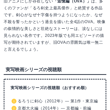
旧アニメにしか存在しない
「追憶編（OVA）」
は、多
くのファンが「るろ剣史上最高傑作」と絶賛する作品
です。剣心がなぜ十字傷を持つようになったか、なぜ
不殺を誓ったかという過去を描いた全4話のOVA。映像
の叙情的な美しさと壮絶なストーリーは、涙なしには
見られない名作です。2023年版でも同エピソードの描
写が期待されていますが、旧OVAの雰囲気は唯一無二
と言えるでしょう。
実写映画シリーズの視聴順
実写映画シリーズの視聴順（おすすめ順）
るろうに剣心（2012年）— 第1作・東京編
京都大火編（2014年）— 京都編・前編