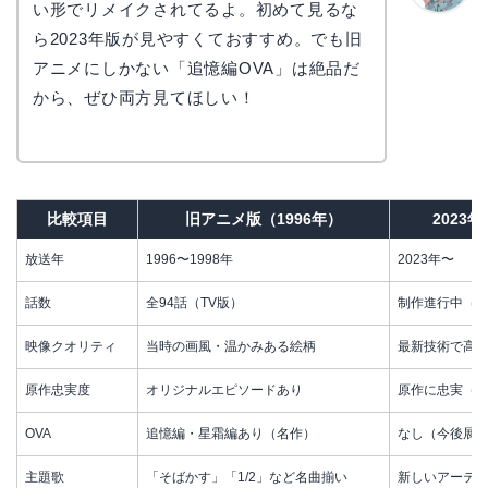
い形でリメイクされてるよ。初めて見るな
かえで
ら2023年版が見やすくておすすめ。でも旧
アニメにしかない「追憶編OVA」は絶品だ
から、ぜひ両方見てほしい！
比較項目
旧アニメ版（1996年）
2023
放送年
1996〜1998年
2023年〜
話数
全94話（TV版）
制作進行中（2
映像クオリティ
当時の画風・温かみある絵柄
最新技術で高
原作忠実度
オリジナルエピソードあり
原作に忠実（
OVA
追憶編・星霜編あり（名作）
なし（今後展
主題歌
「そばかす」「1/2」など名曲揃い
新しいアーテ