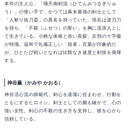
本作の主人公。「飛天御剣流（ひてんみつるぎりゅ
う）」の使い手で、かつては幕末最強の剣士として
「人斬り抜刀斎」の異名を持っていた。現在は逆刃刀
を持ち、「不殺（ふせつ）の誓い」を胸に流浪人とし
て生きている。小柄な体格と赤い長髪、左頬の十字傷
が特徴。温和で礼儀正しい「拙者」言葉が印象的だ
が、ひとたび戦いとなれば比類なき速度と剣技を発揮
する。
神谷薫（かみや かおる）
神谷活心流の師範代。剣心を道場に住まわせ、行動を
ともにするヒロイン。剣士としての腕も確かで、心の
強い女性。剣心の不殺の生き方を支持し、彼を心から
信頼している。