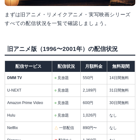
まずは旧アニメ・リメイクアニメ・実写映画シリーズ
すべての配信状況を一覧で確認しましょう。
旧アニメ版（1996〜2001年）の配信状況
配信サービス
配信状況
月額料金
無料期間
DMM TV
○
見放題
550円
14日間無料
U-NEXT
○
見放題
2,189円
31日間無料
Amazon Prime Video
○
見放題
600円
30日間無料
Hulu
○
見放題
1,026円
なし
Netflix
△
一部配信
890円〜
なし