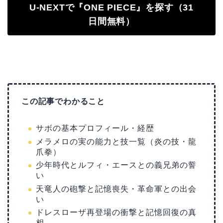
U-NEXTで『ONE PIECE』を探す（31
日間無料）
この記事でわかること
サボの基本プロフィール・経歴
メラメロの実の能力と技一覧（炎の技・龍
爪拳）
少年時代とルフィ・エースとの義兄弟の誓
い
天竜人の砲撃と記憶喪失・革命軍との出会
い
ドレスローザ再登場の衝撃と記憶回復の真
相