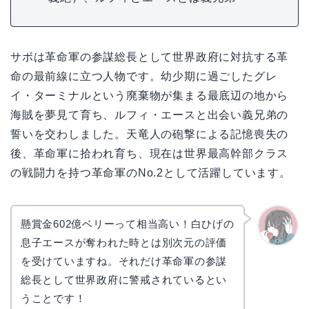
サボは革命軍の参謀総長として世界政府に対抗する革
命の最前線に立つ人物です。幼少期に過ごしたグレ
イ・ターミナルという廃棄物が集まる最底辺の地から
海賊を夢見て育ち、ルフィ・エースと出会い義兄弟の
誓いを交わしました。天竜人の砲撃による記憶喪失の
後、革命軍に拾われ育ち、現在は世界最高幹部クラス
の戦闘力を持つ革命軍のNo.2として活躍しています。
懸賞金602億ベリーって相当高い！白ひげの
息子エースが奪われた時とは別次元の評価
かえで
を受けていますね。それだけ革命軍の参謀
総長として世界政府に警戒されているとい
うことです！