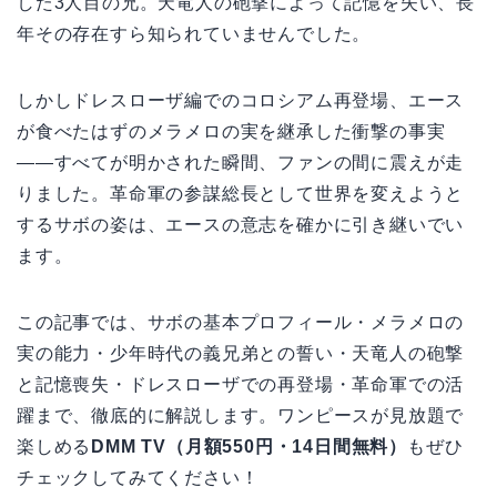
した3人目の兄。天竜人の砲撃によって記憶を失い、長
年その存在すら知られていませんでした。
しかしドレスローザ編でのコロシアム再登場、エース
が食べたはずのメラメロの実を継承した衝撃の事実
——すべてが明かされた瞬間、ファンの間に震えが走
りました。革命軍の参謀総長として世界を変えようと
するサボの姿は、エースの意志を確かに引き継いでい
ます。
この記事では、サボの基本プロフィール・メラメロの
実の能力・少年時代の義兄弟との誓い・天竜人の砲撃
と記憶喪失・ドレスローザでの再登場・革命軍での活
躍まで、徹底的に解説します。ワンピースが見放題で
楽しめる
DMM TV（月額550円・14日間無料）
もぜひ
チェックしてみてください！