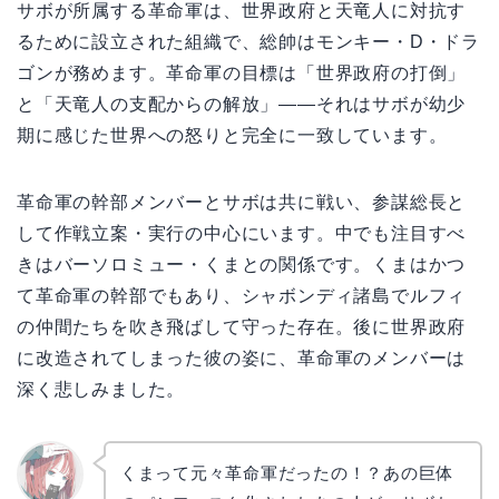
サボが所属する革命軍は、世界政府と天竜人に対抗す
るために設立された組織で、総帥はモンキー・D・ドラ
ゴンが務めます。革命軍の目標は「世界政府の打倒」
と「天竜人の支配からの解放」——それはサボが幼少
期に感じた世界への怒りと完全に一致しています。
革命軍の幹部メンバーとサボは共に戦い、参謀総長と
して作戦立案・実行の中心にいます。中でも注目すべ
きはバーソロミュー・くまとの関係です。くまはかつ
て革命軍の幹部でもあり、シャボンディ諸島でルフィ
の仲間たちを吹き飛ばして守った存在。後に世界政府
に改造されてしまった彼の姿に、革命軍のメンバーは
深く悲しみました。
くまって元々革命軍だったの！？あの巨体