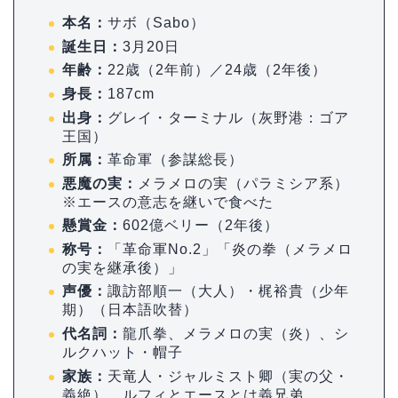
本名：
サボ（Sabo）
誕生日：
3月20日
年齢：
22歳（2年前）／24歳（2年後）
身長：
187cm
出身：
グレイ・ターミナル（灰野港：ゴア
王国）
所属：
革命軍（参謀総長）
悪魔の実：
メラメロの実（パラミシア系）
※エースの意志を継いで食べた
懸賞金：
602億ベリー（2年後）
称号：
「革命軍No.2」「炎の拳（メラメロ
の実を継承後）」
声優：
諏訪部順一（大人）・梶裕貴（少年
期）（日本語吹替）
代名詞：
龍爪拳、メラメロの実（炎）、シ
ルクハット・帽子
家族：
天竜人・ジャルミスト卿（実の父・
義絶）、ルフィとエースとは義兄弟