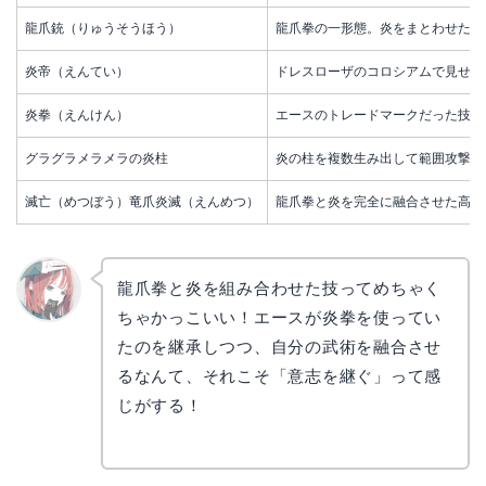
龍爪銃（りゅうそうほう）
龍爪拳の一形態。炎をまとわせた爪
炎帝（えんてい）
ドレスローザのコロシアムで見せた
炎拳（えんけん）
エースのトレードマークだった技を
グラグラメラメラの炎柱
炎の柱を複数生み出して範囲攻撃を
滅亡（めつぼう）竜爪炎滅（えんめつ）
龍爪拳と炎を完全に融合させた高速
龍爪拳と炎を組み合わせた技ってめちゃく
ちゃかっこいい！エースが炎拳を使ってい
リョウ
コ
たのを継承しつつ、自分の武術を融合させ
るなんて、それこそ「意志を継ぐ」って感
じがする！