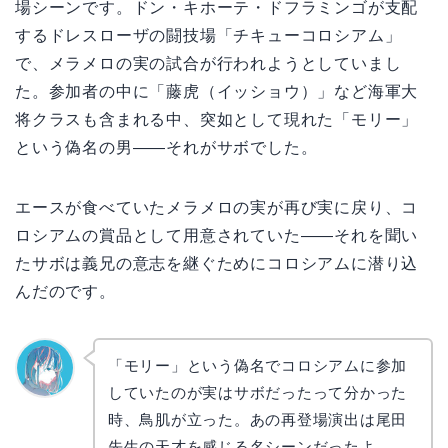
場シーンです。ドン・キホーテ・ドフラミンゴが支配
するドレスローザの闘技場「チキューコロシアム」
で、メラメロの実の試合が行われようとしていまし
た。参加者の中に「藤虎（イッショウ）」など海軍大
将クラスも含まれる中、突如として現れた「モリー」
という偽名の男——それがサボでした。
エースが食べていたメラメロの実が再び実に戻り、コ
ロシアムの賞品として用意されていた——それを聞い
たサボは義兄の意志を継ぐためにコロシアムに潜り込
んだのです。
「モリー」という偽名でコロシアムに参加
していたのが実はサボだったって分かった
なぎさ
時、鳥肌が立った。あの再登場演出は尾田
先生の天才を感じる名シーンだったよ。