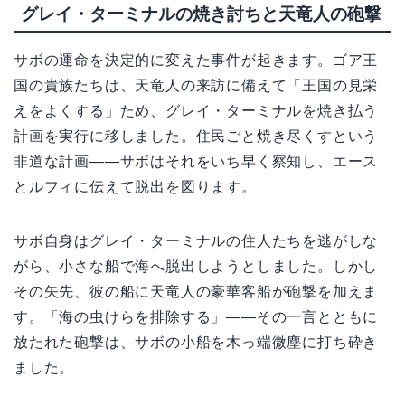
グレイ・ターミナルの焼き討ちと天竜人の砲撃
サボの運命を決定的に変えた事件が起きます。ゴア王
国の貴族たちは、天竜人の来訪に備えて「王国の見栄
えをよくする」ため、グレイ・ターミナルを焼き払う
計画を実行に移しました。住民ごと焼き尽くすという
非道な計画——サボはそれをいち早く察知し、エース
とルフィに伝えて脱出を図ります。
サボ自身はグレイ・ターミナルの住人たちを逃がしな
がら、小さな船で海へ脱出しようとしました。しかし
その矢先、彼の船に天竜人の豪華客船が砲撃を加えま
す。「海の虫けらを排除する」——その一言とともに
放たれた砲撃は、サボの小船を木っ端微塵に打ち砕き
ました。