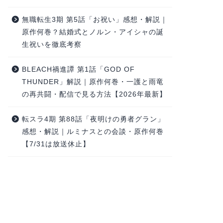
無職転生3期 第5話「お祝い」感想・解説｜
原作何巻？結婚式とノルン・アイシャの誕
生祝いを徹底考察
BLEACH禍進譚 第1話「GOD OF
THUNDER」解説｜原作何巻・一護と雨竜
の再共闘・配信で見る方法【2026年最新】
転スラ4期 第88話「夜明けの勇者グラン」
感想・解説｜ルミナスとの会談・原作何巻
【7/31は放送休止】