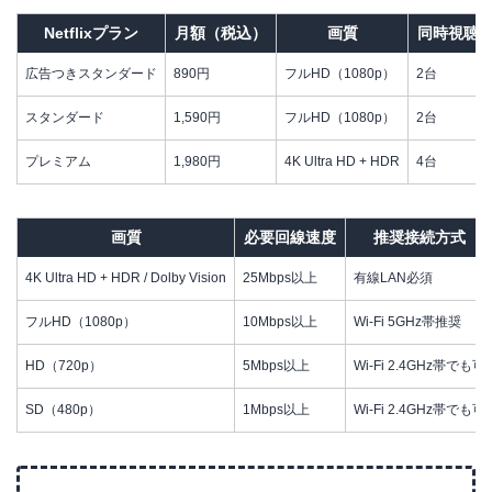
Netflixプラン
月額（税込）
画質
同時視聴
広告つきスタンダード
890円
フルHD（1080p）
2台
スタンダード
1,590円
フルHD（1080p）
2台
プレミアム
1,980円
4K Ultra HD + HDR
4台
画質
必要回線速度
推奨接続方式
4K Ultra HD + HDR / Dolby Vision
25Mbps以上
有線LAN必須
フルHD（1080p）
10Mbps以上
Wi-Fi 5GHz帯推奨
HD（720p）
5Mbps以上
Wi-Fi 2.4GHz帯でも可
SD（480p）
1Mbps以上
Wi-Fi 2.4GHz帯でも可