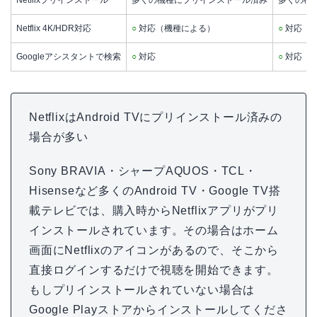
Netflixプリインストール
多くの機種にプリインストール済み
多くの機
Netflix 4K/HDR対応
○
対応（機種による）
○
対応（
Googleアシスタントで検索
○
対応
○
対応（
NetflixはAndroid TVにプリインストール済みの
場合が多い
Sony BRAVIA・シャープAQUOS・TCL・
Hisenseなど多くのAndroid TV・Google TV搭
載テレビでは、購入時からNetflixアプリがプリ
インストールされています。その場合はホーム
画面にNetflixのアイコンがあるので、そこから
直接ログインするだけで視聴を開始できます。
もしプリインストールされていない場合は
Google Playストアからインストールしてくださ