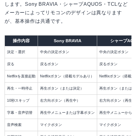
します。Sony BRAVIA・シャープAQUOS・TCLなど
メーカーによってリモコンのデザインは異なります
が、基本操作は共通です。
操作内容
Sony BRAVIA
シャープAQU
決定・選択
中央の決定ボタン
中央の決定ボタン
戻る
戻るボタン
戻るボタン
Netflixを直接起動
Netflixボタン（搭載モデルあり）
Netflixボタン（搭
再生・一時停止
再生ボタン（または決定）
再生ボタン（または決
10秒スキップ
右方向ボタン（再生中）
右方向ボタン（再生中
字幕・音声切替
再生中メニューまたは字幕ボタン
再生中メニューから選
音声検索
マイクボタン
マイクボタン