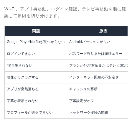
Wi-Fi、アプリ再起動、ログイン確認、テレビ再起動を順に確
認して原因を切り分けます。
問題
原因
Google PlayでNetflixが見つからない
Androidバージョンが古い
ログインできない
パスワード誤りまたは認証エラー
4K再生されない
プランが4K非対応またはテレビ設定の
映像がカクカクする
インターネット回線の不安定さ
アプリが突然落ちる
キャッシュの蓄積
字幕が表示されない
字幕設定がオフ
プロフィールが選択できない
ネットワーク接続の問題