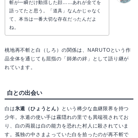
斬が一瞬だけ動揺した顔……あれが全てを
かえで
語ってたと思う。「道具」なんかじゃなく
て、本当は一番大切な存在だったんだよ
ね。
桃地再不斬と白（しろ）の関係は、NARUTOという作
品全体を通じても屈指の「師弟の絆」として語り継が
れています。
白との出会い
白は
氷遁（ひょうとん）
という稀少な血継限界を持つ
少年。氷遁の使い手は霧隠れの里でも異端視されてお
り、白の両親は白の能力を恐れた村人に殺されていま
す。孤独の中さまよっていた白を拾ったのが再不斬で