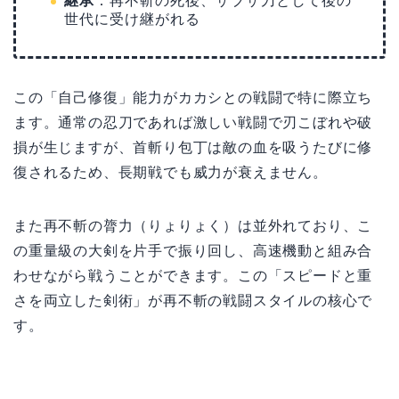
継承
：再不斬の死後、ザブザ刀として後の
世代に受け継がれる
この「自己修復」能力がカカシとの戦闘で特に際立ち
ます。通常の忍刀であれば激しい戦闘で刃こぼれや破
損が生じますが、首斬り包丁は敵の血を吸うたびに修
復されるため、長期戦でも威力が衰えません。
また再不斬の膂力（りょりょく）は並外れており、こ
の重量級の大剣を片手で振り回し、高速機動と組み合
わせながら戦うことができます。この「スピードと重
さを両立した剣術」が再不斬の戦闘スタイルの核心で
す。