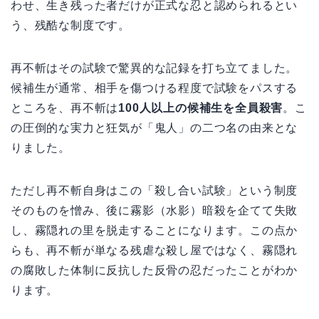
わせ、生き残った者だけが正式な忍と認められるとい
う、残酷な制度です。
再不斬はその試験で驚異的な記録を打ち立てました。
候補生が通常、相手を傷つける程度で試験をパスする
ところを、再不斬は
100人以上の候補生を全員殺害
。こ
の圧倒的な実力と狂気が「鬼人」の二つ名の由来とな
りました。
ただし再不斬自身はこの「殺し合い試験」という制度
そのものを憎み、後に霧影（水影）暗殺を企てて失敗
し、霧隠れの里を脱走することになります。この点か
らも、再不斬が単なる残虐な殺し屋ではなく、霧隠れ
の腐敗した体制に反抗した反骨の忍だったことがわか
ります。