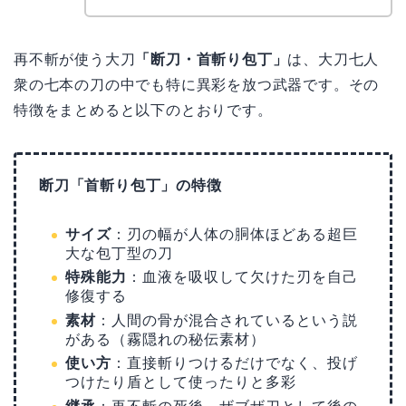
再不斬が使う大刀
「断刀・首斬り包丁」
は、大刀七人
衆の七本の刀の中でも特に異彩を放つ武器です。その
特徴をまとめると以下のとおりです。
断刀「首斬り包丁」の特徴
サイズ
：刃の幅が人体の胴体ほどある超巨
大な包丁型の刀
特殊能力
：血液を吸収して欠けた刃を自己
修復する
素材
：人間の骨が混合されているという説
がある（霧隠れの秘伝素材）
使い方
：直接斬りつけるだけでなく、投げ
つけたり盾として使ったりと多彩