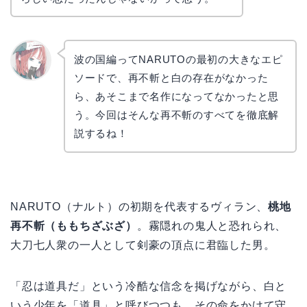
波の国編ってNARUTOの最初の大きなエピ
ソードで、再不斬と白の存在がなかった
リョウ
コ
ら、あそこまで名作になってなかったと思
う。今回はそんな再不斬のすべてを徹底解
説するね！
NARUTO（ナルト）の初期を代表するヴィラン、
桃地
再不斬（ももちざぶざ）
。霧隠れの鬼人と恐れられ、
大刀七人衆の一人として剣豪の頂点に君臨した男。
「忍は道具だ」という冷酷な信念を掲げながら、白と
いう少年を「道具」と呼びつつも、その命をかけて守