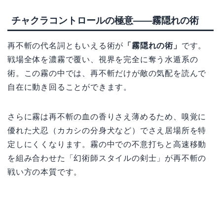
チャクラコントロールの極意——霧隠れの術
再不斬の代名詞ともいえる術が
「霧隠れの術」
です。
戦場全体を濃霧で覆い、視界を完全に奪う水遁系の
術。この霧の中では、再不斬だけが敵の気配を読んで
自在に動き回ることができます。
さらに霧は再不斬の血の香りさえ薄めるため、嗅覚に
優れた犬忍（カカシの分身犬など）でさえ居場所を特
定しにくくなります。霧の中での不意打ちと高速移動
を組み合わせた「幻術師スタイルの剣士」が再不斬の
戦い方の本質です。