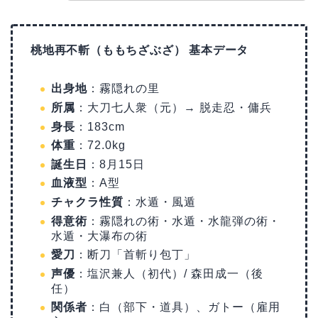
桃地再不斬（ももちざぶざ） 基本データ
出身地
：霧隠れの里
所属
：大刀七人衆（元）→ 脱走忍・傭兵
身長
：183cm
体重
：72.0kg
誕生日
：8月15日
血液型
：A型
チャクラ性質
：水遁・風遁
得意術
：霧隠れの術・水遁・水龍弾の術・
水遁・大瀑布の術
愛刀
：断刀「首斬り包丁」
声優
：塩沢兼人（初代）/ 森田成一（後
任）
関係者
：白（部下・道具）、ガトー（雇用