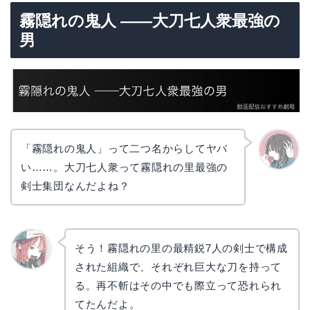
霧隠れの鬼人 ——大刀七人衆最強の
男
「霧隠れの鬼人」って二つ名からしてヤバ
い……。大刀七人衆って霧隠れの里最強の
かえで
剣士集団なんだよね？
そう！霧隠れの里の最精鋭7人の剣士で構成
された組織で、それぞれ巨大な刀を持って
リョウ
コ
る。再不斬はその中でも際立って恐れられ
てたんだよ。