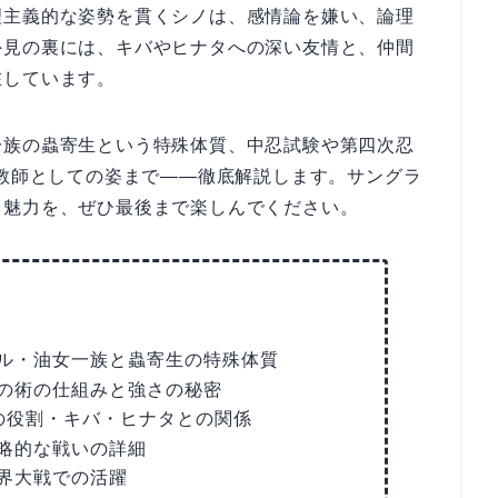
理主義的な姿勢を貫くシノは、感情論を嫌い、論理
外見の裏には、キバやヒナタへの深い友情と、仲間
在しています。
一族の蟲寄生という特殊体質、中忍試験や第四次忍
の教師としての姿まで——徹底解説します。サングラ
と魅力を、ぜひ最後まで楽しんでください。
ル・油女一族と蟲寄生の特殊体質
の術の仕組みと強さの秘密
の役割・キバ・ヒナタとの関係
略的な戦いの詳細
界大戦での活躍