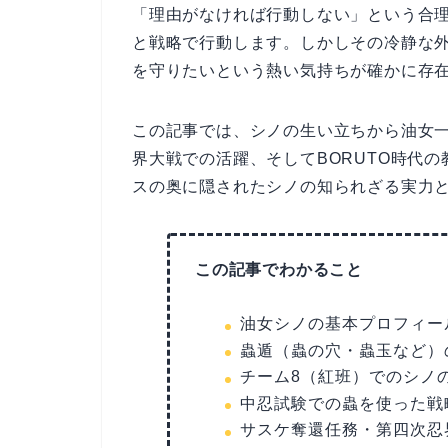
「理由がなければ行動しない」という合
と戦略で行動します。しかしその冷静な
を守りたいという熱い気持ちが確かに存
この記事では、シノの生い立ちから油女
界大戦での活躍、そしてBORUTO時代
スの奥に隠されたシノの知られざる実力
この記事でわかること
油女シノの基本プロフィー
蟲遁（蟲の穴・蟲玉など）
チーム8（紅班）でのシノ
中忍試験での蟲を使った戦
サスケ奪還任務・第四次忍