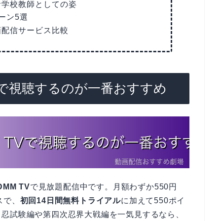
者学校教師としての姿
ーン5選
画配信サービス比較
TVで視聴するのが一番おすすめ
DMM TV
で見放題配信中です。月額わずか550円
スで、
初回14日間無料トライアル
に加えて550ポイ
中忍試験編や第四次忍界大戦編を一気見するなら、