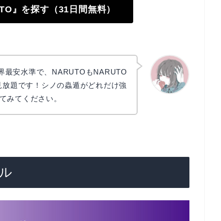
RUTO』を探す（31日間無料）
業界最安水準で、NARUTOもNARUTO
部見放題です！シノの蟲遁がどれだけ強
てみてください。
かえで
ル