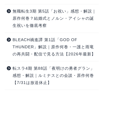
無職転生3期 第5話「お祝い」感想・解説｜
原作何巻？結婚式とノルン・アイシャの誕
生祝いを徹底考察
BLEACH禍進譚 第1話「GOD OF
THUNDER」解説｜原作何巻・一護と雨竜
の再共闘・配信で見る方法【2026年最新】
転スラ4期 第88話「夜明けの勇者グラン」
感想・解説｜ルミナスとの会談・原作何巻
【7/31は放送休止】