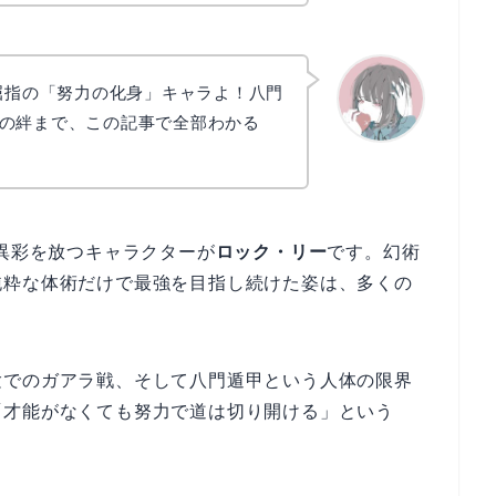
O屈指の「努力の化身」キャラよ！八門
の絆まで、この記事で全部わかる
かえで
わ異彩を放つキャラクターが
ロック・リー
です。幻術
純粋な体術だけで最強を目指し続けた姿は、多くの
験でのガアラ戦、そして八門遁甲という人体の限界
「才能がなくても努力で道は切り開ける」という
。