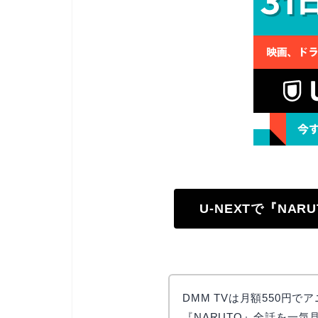
U-NEXTで『NA
DMM TVは月額550円
『NARUTO』全話を一