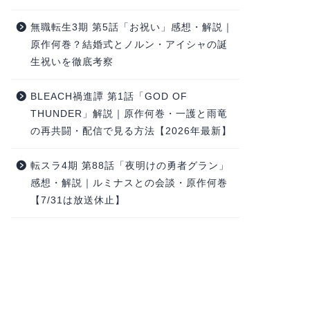
無職転生3期 第5話「お祝い」感想・解説｜
原作何巻？結婚式とノルン・アイシャの誕
生祝いを徹底考察
BLEACH禍進譚 第1話「GOD OF
THUNDER」解説｜原作何巻・一護と雨竜
の再共闘・配信で見る方法【2026年最新】
転スラ4期 第88話「夜明けの勇者グラン」
感想・解説｜ルミナスとの会談・原作何巻
【7/31は放送休止】