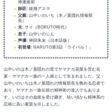
神連絡術
師匠
: 猿飛アスマ
父親
: 山中いのいち（木ノ葉隠れ情報部
長）
夫
: サイ（BORUTO時代）
息子
: 山中いのじん
声優
: 神田朱未（日本語版）
初登場
: NARUTO第3話「ライバル！」
山中いのは木ノ葉隠れの里でヤマナカ花屋を営む名
家・ヤマナカ一族の一人娘として生まれました。父・
山中いのいちは木ノ葉隠れの情報部長を務める忍者で
あり、ヤマナカ一族伝統の精神術の達人でもありま
す。いのはその血統を受け継ぎ、幼い頃から精神系の
忍術に高い素質を示しました。