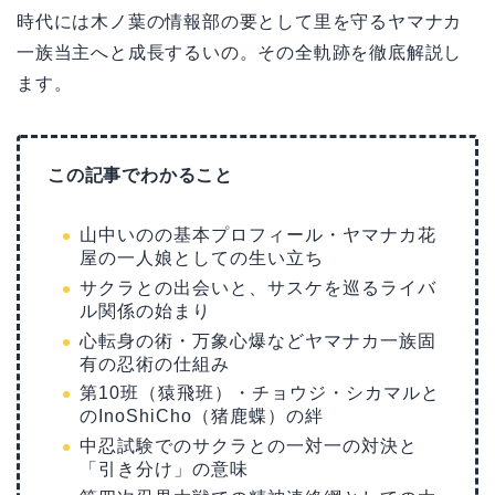
時代には木ノ葉の情報部の要として里を守るヤマナカ
一族当主へと成長するいの。その全軌跡を徹底解説し
ます。
この記事でわかること
山中いのの基本プロフィール・ヤマナカ花
屋の一人娘としての生い立ち
サクラとの出会いと、サスケを巡るライバ
ル関係の始まり
心転身の術・万象心爆などヤマナカ一族固
有の忍術の仕組み
第10班（猿飛班）・チョウジ・シカマルと
のInoShiCho（猪鹿蝶）の絆
中忍試験でのサクラとの一対一の対決と
「引き分け」の意味