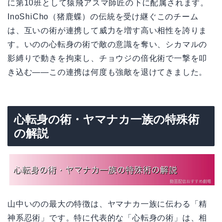
に第10班として猿飛アスマ師匠の下に配属されます。
InoShiCho（猪鹿蝶）の伝統を受け継ぐこのチーム
は、互いの術が連携して威力を増す高い相性を誇りま
す。いのの心転身の術で敵の意識を奪い、シカマルの
影縛りで動きを拘束し、チョウジの倍化術で一撃を叩
き込む——この連携は何度も強敵を退けてきました。
心転身の術・ヤマナカ一族の特殊術
の解説
山中いのの最大の特徴は、ヤマナカ一族に伝わる「精
神系忍術」です。特に代表的な「心転身の術」は、相