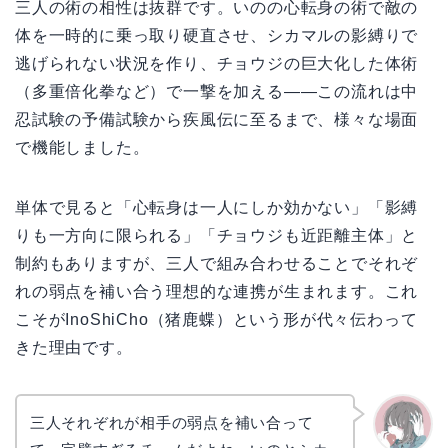
三人の術の相性は抜群です。いのの心転身の術で敵の
体を一時的に乗っ取り硬直させ、シカマルの影縛りで
逃げられない状況を作り、チョウジの巨大化した体術
（多重倍化拳など）で一撃を加える——この流れは中
忍試験の予備試験から疾風伝に至るまで、様々な場面
で機能しました。
単体で見ると「心転身は一人にしか効かない」「影縛
りも一方向に限られる」「チョウジも近距離主体」と
制約もありますが、三人で組み合わせることでそれぞ
れの弱点を補い合う理想的な連携が生まれます。これ
こそがInoShiCho（猪鹿蝶）という形が代々伝わって
きた理由です。
三人それぞれが相手の弱点を補い合って