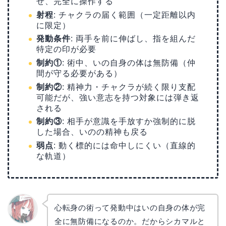
せ、完全に操作する
射程
: チャクラの届く範囲（一定距離以内
に限定）
発動条件
: 両手を前に伸ばし、指を組んだ
特定の印が必要
制約①
: 術中、いの自身の体は無防備（仲
間が守る必要がある）
制約②
: 精神力・チャクラが続く限り支配
可能だが、強い意志を持つ対象には弾き返
される
制約③
: 相手が意識を手放すか強制的に脱
した場合、いのの精神も戻る
弱点
: 動く標的には命中しにくい（直線的
な軌道）
心転身の術って発動中はいの自身の体が完
全に無防備になるのか。だからシカマルと