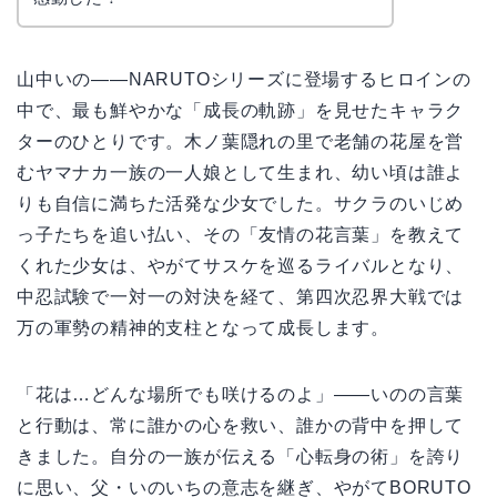
山中いの——NARUTOシリーズに登場するヒロインの
中で、最も鮮やかな「成長の軌跡」を見せたキャラク
ターのひとりです。木ノ葉隠れの里で老舗の花屋を営
むヤマナカ一族の一人娘として生まれ、幼い頃は誰よ
りも自信に満ちた活発な少女でした。サクラのいじめ
っ子たちを追い払い、その「友情の花言葉」を教えて
くれた少女は、やがてサスケを巡るライバルとなり、
中忍試験で一対一の対決を経て、第四次忍界大戦では
万の軍勢の精神的支柱となって成長します。
「花は…どんな場所でも咲けるのよ」——いのの言葉
と行動は、常に誰かの心を救い、誰かの背中を押して
きました。自分の一族が伝える「心転身の術」を誇り
に思い、父・いのいちの意志を継ぎ、やがてBORUTO