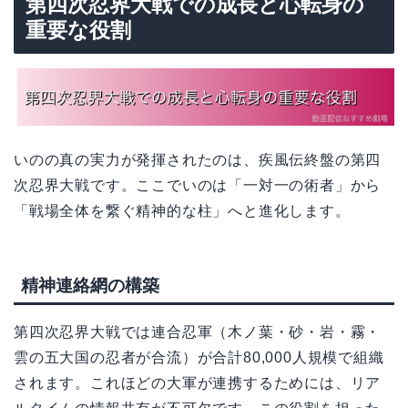
第四次忍界大戦での成長と心転身の
重要な役割
いのの真の実力が発揮されたのは、疾風伝終盤の第四
次忍界大戦です。ここでいのは「一対一の術者」から
「戦場全体を繋ぐ精神的な柱」へと進化します。
精神連絡網の構築
第四次忍界大戦では連合忍軍（木ノ葉・砂・岩・霧・
雲の五大国の忍者が合流）が合計80,000人規模で組織
されます。これほどの大軍が連携するためには、リア