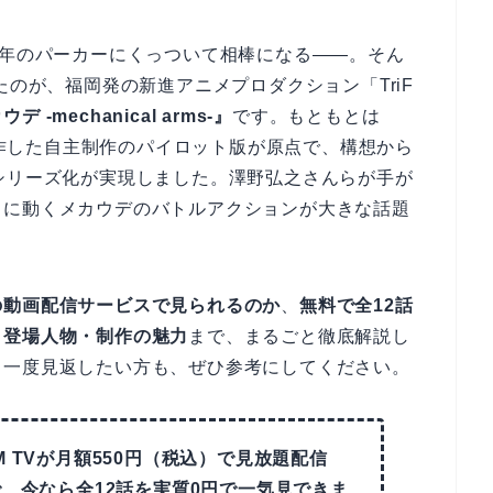
少年のパーカーにくっついて相棒になる――。そん
たのが、福岡発の新進アニメプロダクション「TriF
デ -mechanical arms-』
です。もともとは
が制作した自主制作のパイロット版が原点で、構想から
シリーズ化が実現しました。澤野弘之さんらが手が
クに動くメカウデのバトルアクションが大きな話題
の動画配信サービスで見られるのか
、
無料で全12話
・登場人物・制作の魅力
まで、まるごと徹底解説し
う一度見返したい方も、ぜひ参考にしてください。
 TVが月額550円（税込）で見放題配信
で、今なら全12話を実質0円で一気見できま