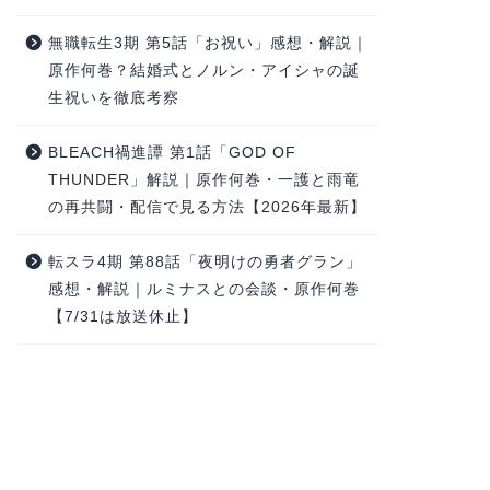
無職転生3期 第5話「お祝い」感想・解説｜
原作何巻？結婚式とノルン・アイシャの誕
生祝いを徹底考察
BLEACH禍進譚 第1話「GOD OF
THUNDER」解説｜原作何巻・一護と雨竜
の再共闘・配信で見る方法【2026年最新】
転スラ4期 第88話「夜明けの勇者グラン」
感想・解説｜ルミナスとの会談・原作何巻
【7/31は放送休止】