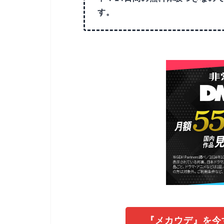
す。
『メカウデ』を今す