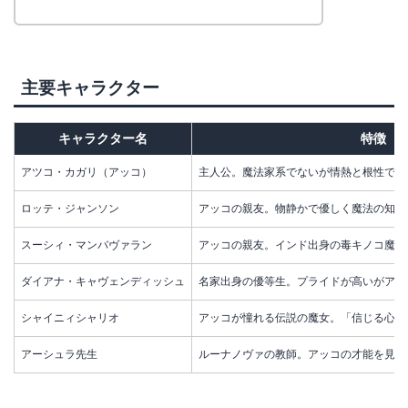
主要キャラクター
キャラクター名
特徴
アツコ・カガリ（アッコ）
主人公。魔法家系でないが情熱と根性で奮
ロッテ・ジャンソン
アッコの親友。物静かで優しく魔法の知識
スーシィ・マンバヴァラン
アッコの親友。インド出身の毒キノコ魔法
ダイアナ・キャヴェンディッシュ
名家出身の優等生。プライドが高いがアッ
シャイニィシャリオ
アッコが憧れる伝説の魔女。「信じる心が
アーシュラ先生
ルーナノヴァの教師。アッコの才能を見出