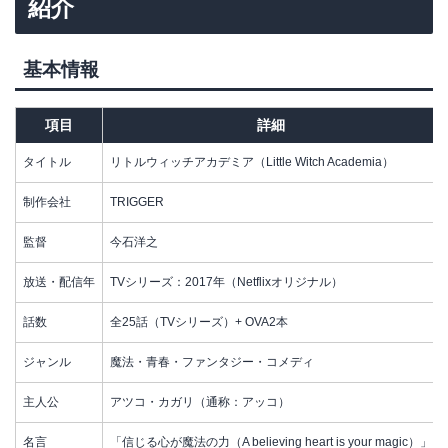
紹介
基本情報
項目
詳細
タイトル
リトルウィッチアカデミア（Little Witch Academia）
制作会社
TRIGGER
監督
今石洋之
放送・配信年
TVシリーズ：2017年（Netflixオリジナル）
話数
全25話（TVシリーズ）+ OVA2本
ジャンル
魔法・青春・ファンタジー・コメディ
主人公
アツコ・カガリ（通称：アッコ）
名言
「信じる心が魔法の力（A believing heart is your magic）」