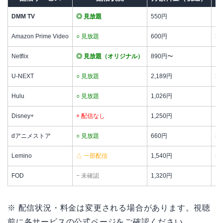
DMM TV
◎ 見放題
550円
14
Amazon Prime Video
○ 見放題
600円
3
Netflix
◎ 見放題（オリジナル）
890円〜
な
U-NEXT
○ 見放題
2,189円
31
Hulu
○ 見放題
1,026円
な
Disney+
× 配信なし
1,250円
な
dアニメストア
○ 見放題
660円
3
Lemino
△ 一部配信
1,540円
3
FOD
− 未確認
1,320円
な
※ 配信状況・料金は変更される場合があります。視聴
前に各サービスの公式ページをご確認ください。