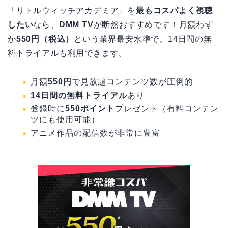
「リトルウィッチアカデミア」を
最もコスパよく視聴
したい
なら、
DMM TV
が断然おすすめです！月額わず
か
550円（税込）
という業界最安水準で、14日間の無
料トライアルも利用できます。
月額
550円
で見放題コンテンツ数が圧倒的
14日間の無料トライアル
あり
登録時に
550ポイント
プレゼント（有料コンテン
ツにも使用可能）
アニメ作品の配信数が非常に豊富