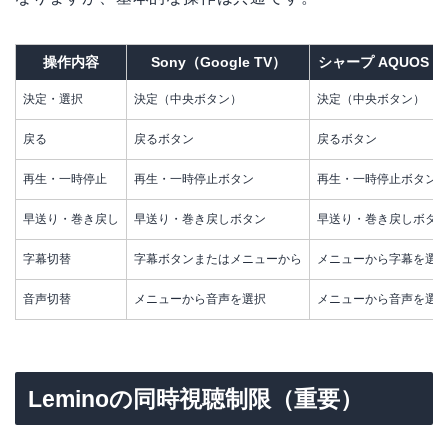
操作内容
Sony（Google TV）
シャープ AQUOS（An
決定・選択
決定（中央ボタン）
決定（中央ボタン）
戻る
戻るボタン
戻るボタン
再生・一時停止
再生・一時停止ボタン
再生・一時停止ボタン
早送り・巻き戻し
早送り・巻き戻しボタン
早送り・巻き戻しボタ
字幕切替
字幕ボタンまたはメニューから
メニューから字幕を選
音声切替
メニューから音声を選択
メニューから音声を選
Leminoの同時視聴制限（重要）