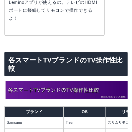
Leminoアプリが使えるの。テレビのHDMI
ポートに接続してリモコンで操作できる
よ！
各スマートTVブランドのTV操作性比
較
ブランド
OS
リモ
Samsung
Tizen
スリムリモコ