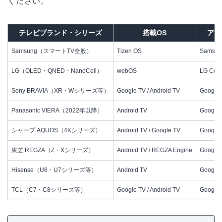
ください。
テレビブランド・シリーズ
搭載OS
アプ
Samsung（スマートTV全般）
Tizen OS
Samsun
LG（OLED・QNED・NanoCell）
webOS
LG Cont
Sony BRAVIA（XR・Wシリーズ等）
Google TV / Android TV
Google
Panasonic VIERA（2022年以降）
Android TV
Google
シャープ AQUOS（4Kシリーズ）
Android TV / Google TV
Google
東芝 REGZA（Z・Xシリーズ）
Android TV / REGZA Engine
Google
Hisense（U8・U7シリーズ等）
Android TV
Google
TCL（C7・C8シリーズ等）
Google TV / Android TV
Google