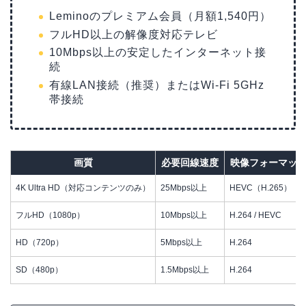
Leminoのプレミアム会員（月額1,540円）
フルHD以上の解像度対応テレビ
10Mbps以上の安定したインターネット接
続
有線LAN接続（推奨）またはWi-Fi 5GHz
帯接続
画質
必要回線速度
映像フォーマッ
4K Ultra HD（対応コンテンツのみ）
25Mbps以上
HEVC（H.265）
フルHD（1080p）
10Mbps以上
H.264 / HEVC
HD（720p）
5Mbps以上
H.264
SD（480p）
1.5Mbps以上
H.264