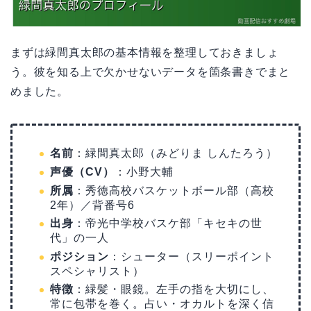
まずは緑間真太郎の基本情報を整理しておきましょ
う。彼を知る上で欠かせないデータを箇条書きでまと
めました。
名前
：緑間真太郎（みどりま しんたろう）
声優（CV）
：小野大輔
所属
：秀徳高校バスケットボール部（高校
2年）／背番号6
出身
：帝光中学校バスケ部「キセキの世
代」の一人
ポジション
：シューター（スリーポイント
スペシャリスト）
特徴
：緑髪・眼鏡。左手の指を大切にし、
常に包帯を巻く。占い・オカルトを深く信