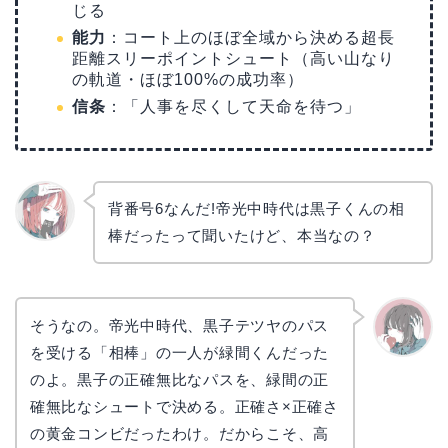
じる
能力
：コート上のほぼ全域から決める超長
距離スリーポイントシュート（高い山なり
の軌道・ほぼ100%の成功率）
信条
：「人事を尽くして天命を待つ」
背番号6なんだ!帝光中時代は黒子くんの相
棒だったって聞いたけど、本当なの？
リョウ
コ
そうなの。帝光中時代、黒子テツヤのパス
を受ける「相棒」の一人が緑間くんだった
かえで
のよ。黒子の正確無比なパスを、緑間の正
確無比なシュートで決める。正確さ×正確さ
の黄金コンビだったわけ。だからこそ、高