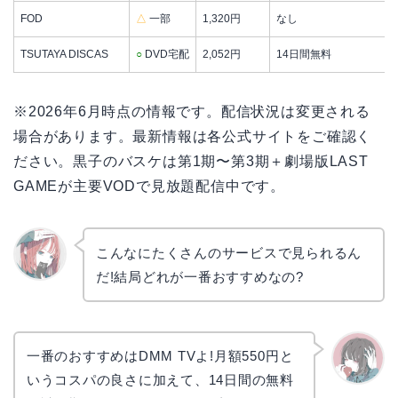
FOD
△
一部
1,320円
なし
TSUTAYA DISCAS
○
DVD宅配
2,052円
14日間無料
※2026年6月時点の情報です。配信状況は変更される
場合があります。最新情報は各公式サイトをご確認く
ださい。黒子のバスケは第1期〜第3期＋劇場版LAST
GAMEが主要VODで見放題配信中です。
こんなにたくさんのサービスで見られるん
だ!結局どれが一番おすすめなの?
リョウ
コ
一番のおすすめはDMM TVよ!月額550円と
いうコスパの良さに加えて、14日間の無料
かえで