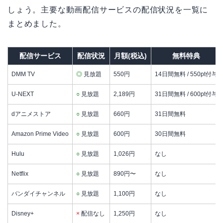
しょう。主要な動画配信サービスの配信状況を一覧に
まとめました。
配信サービス
配信状況
月額(税込)
無料特典
DMM TV
◎
見放題
550円
14日間無料 / 550pt付与
U-NEXT
○
見放題
2,189円
31日間無料 / 600pt付与
dアニメストア
○
見放題
660円
31日間無料
Amazon Prime Video
○
見放題
600円
30日間無料
Hulu
○
見放題
1,026円
なし
Netflix
○
見放題
890円〜
なし
バンダイチャンネル
○
見放題
1,100円
なし
Disney+
×
配信なし
1,250円
なし