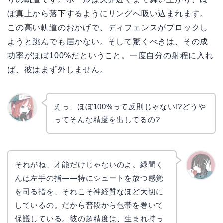
ぼ真上から落下するようにリングへ吸い込まれます。
この高い軌道のおかげで、ディフェンスがブロックし
ようと跳んでも届かない。そして驚くべきは、その成
功率がほぼ100%だということ。一度自分の射程に入れ
ば、彼はまず外しません。
えっ、ほぼ100%って反則じゃない!?どうや
ってそんな精度を出してるの?
リョウ
コ
それがね、才能だけじゃないのよ。緑間く
んは左手の指——特にシュートを放つ感覚
かえで
を司る指を、それこそ神経質なほど大切に
しているの。だから普段から包帯を巻いて
保護している。彼の超精度は、生まれ持っ